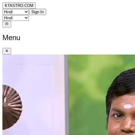
KTASTRO.COM
Sign In
Menu