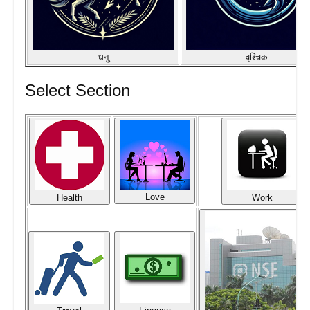
धनु
वृश्चिक
Select Section
Love
Health
Work