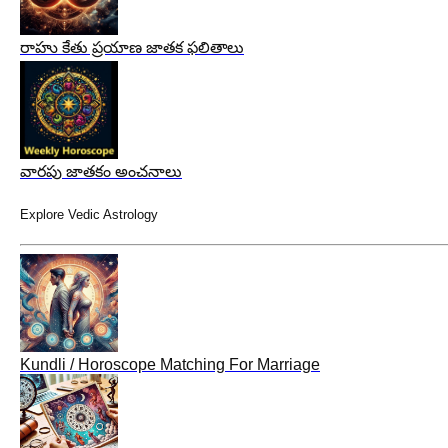
రాహు కేతు ప్రయాణ జాతక ఫలితాలు
వారపు జాతకం అంచనాలు
Explore Vedic Astrology
Kundli / Horoscope Matching For Marriage