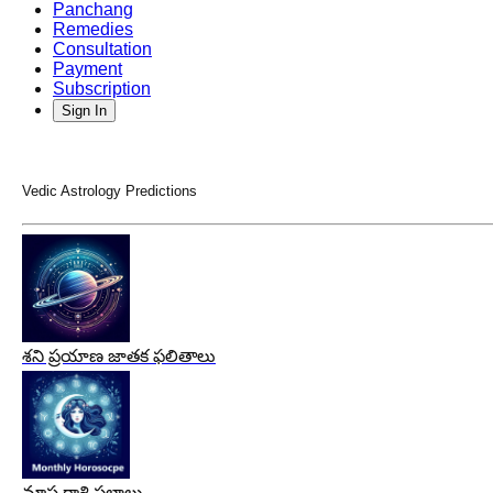
Panchang
Remedies
Consultation
Payment
Subscription
Sign In
Vedic Astrology Predictions
శని ప్రయాణ జాతక ఫలితాలు
మాస రాశి ఫలాలు