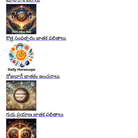
కొత్త సంవత్సరం జాతక ఫలితాలు
రోజువారీ జాతకం అంచనాలు
గురు ప్రయాణ జాతక ఫలితాలు