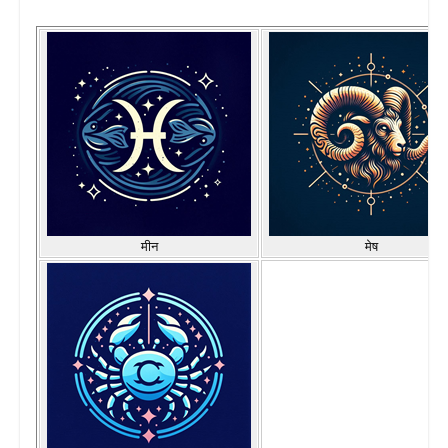
मीन
मेष