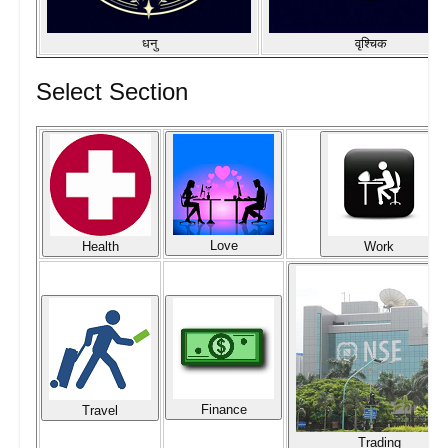
धनु
वृश्चिक
Select Section
Love
Health
Work
Finance
Travel
Trading