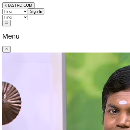
KTASTRO.COM
Sign In
Menu