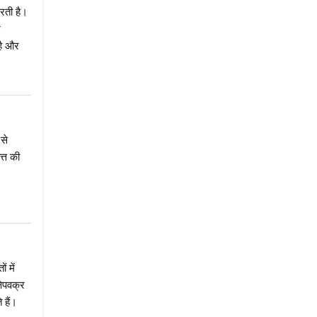
रती है।
छ
है और
 से
त्त की
 में
षेपवक्र
 हैं।