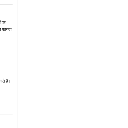
ं पर
 फ़ायदा
ते हैं।