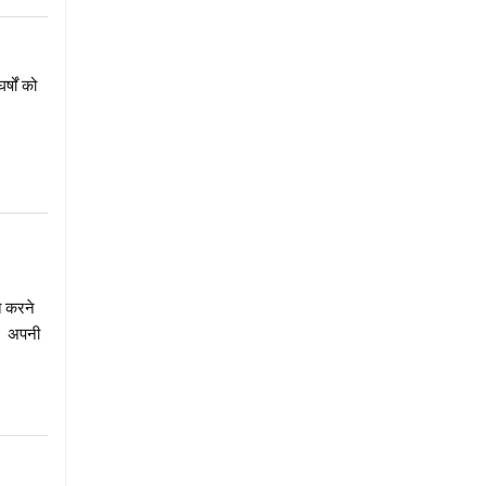
षों को
त करने
ै। अपनी