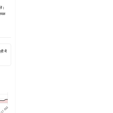
लें।
हायक
ी में