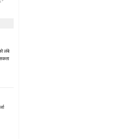
ो लंबे
ो सकता
्जा