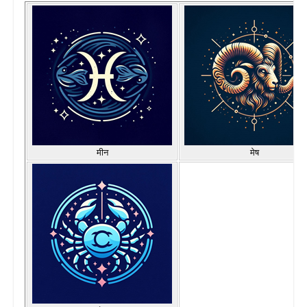
मीन
मेष