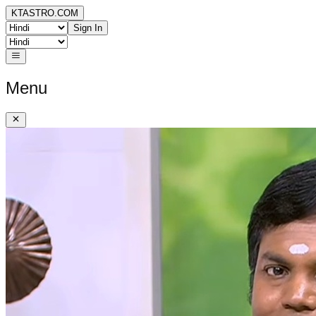
KTASTRO.COM
Sign In
Menu