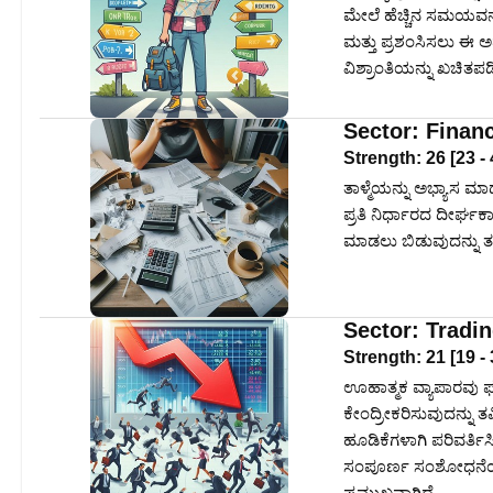
ಮೇಲೆ ಹೆಚ್ಚಿನ ಸಮಯವ
ಮತ್ತು ಪ್ರಶಂಸಿಸಲು ಈ ಅ
ವಿಶ್ರಾಂತಿಯನ್ನು ಖಚಿತಪಡಿ
Sector:
Finan
Strength:
26
[
23
-
ತಾಳ್ಮೆಯನ್ನು ಅಭ್ಯಾಸ ಮಾ
ಪ್ರತಿ ನಿರ್ಧಾರದ ದೀರ್ಘ
ಮಾಡಲು ಬಿಡುವುದನ್ನು ತ
Sector:
Tradi
Strength:
21
[
19
-
ಊಹಾತ್ಮಕ ವ್ಯಾಪಾರವು ಫ
ಕೇಂದ್ರೀಕರಿಸುವುದನ್ನು ತ
ಹೂಡಿಕೆಗಳಾಗಿ ಪರಿವರ್ತಿಸಿ.
ಸಂಪೂರ್ಣ ಸಂಶೋಧನೆಯ ಆ
ಪ್ರಮುಖವಾಗಿದೆ.