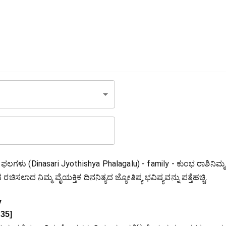
ಯ ಫಲಗಳು (Dinasari Jyothishya Phalagalu) - family - ಕುಂಭ ರಾಶಿನಿಮ್ಮ
ಿಸಲಾದ ನಿಮ್ಮ ವೈಯಕ್ತಿಕ ದಿನನಿತ್ಯದ ಜ್ಯೋತಿಷ್ಯ ಭವಿಷ್ಯವನ್ನು ಪತ್ತೆಹಚ್ಚಿ.
y
35
]