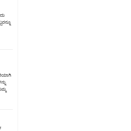
ಇದು
ಬರನ್ನೂ
ರಿಯಾಗಿ
್ನು
ಿಮ್ಮ
ಳ