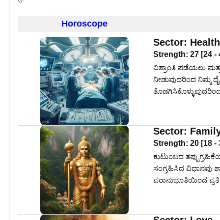
Horoscope
Sector:
Health
Strength:
27
[
24
-
ವಿಶ್ರಾಂತಿ ಪಡೆಯಲು ಮತ್ತ
ನೀಡುವುದರಿಂದ ನಿಮ್ಮ ದೈ
ತೊಡಗಿಸಿಕೊಳ್ಳುವುದರಿಂದ
Sector:
Famil
Strength:
20
[
18
-
ಕುಟುಂಬದ ತಪ್ಪುಗ್ರಹಿಕೆ
ಸಂಗ್ರಹಿಸಿದ ವಿಧಾನವು ಶ
ಪರಾನುಭೂತಿಯಿಂದ ಪ್ರತಿಕ್