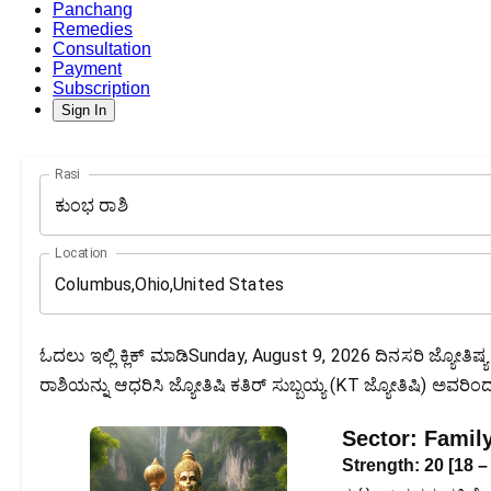
Panchang
Remedies
Consultation
Payment
Subscription
Sign In
Rasi
ಕುಂಭ ರಾಶಿ
Location
ಓದಲು ಇಲ್ಲಿ ಕ್ಲಿಕ್ ಮಾಡಿSunday, August 9, 2026 ದಿನಸರಿ ಜ್ಯೋತಿಷ್
ರಾಶಿಯನ್ನು ಆಧರಿಸಿ ಜ್ಯೋತಿಷಿ ಕತಿರ್ ಸುಬ್ಬಯ್ಯ (KT ಜ್ಯೋತಿಷಿ) ಅವರಿಂದ ರಚ
Sector:
Famil
Strength:
20
[
18
–