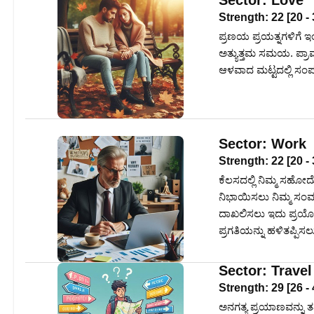
Sector:
Love
Strength:
22
[
20
-
ಪ್ರಣಯ ಪ್ರಯತ್ನಗಳಿಗೆ 
ಅತ್ಯುತ್ತಮ ಸಮಯ. ಪ್ರಾಮಾ
ಆಳವಾದ ಮಟ್ಟದಲ್ಲಿ ಸಂಪ
Sector:
Work
Strength:
22
[
20
-
ಕೆಲಸದಲ್ಲಿ ನಿಮ್ಮ ಸಹೋ
ನಿಭಾಯಿಸಲು ನಿಮ್ಮ ಸಂವಹ
ದಾಖಲಿಸಲು ಇದು ಪ್ರಯೋಜನ
ಪ್ರಗತಿಯನ್ನು ಹಳಿತಪ್ಪಿಸ
Sector:
Travel
Strength:
29
[
26
-
ಅನಗತ್ಯ ಪ್ರಯಾಣವನ್ನು ತ