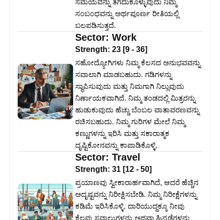
ಸಮಯವನ್ನು ತೆಗೆದುಕೊಳ್ಳುವುದು ನಿಮ್ಮ
ಸಂಬಂಧವನ್ನು ಅರ್ಥಪೂರ್ಣ ರೀತಿಯಲ್ಲಿ
ಬಲಪಡಿಸುತ್ತದೆ.
Sector:
Work
Strength:
23
[
9
-
36
]
ಸಹೋದ್ಯೋಗಿಗಳು ನಿಮ್ಮ ಕೆಲಸದ ಅನುಭವವನ್ನು
ಸವಾಲಾಗಿ ಮಾಡಬಹುದು. ಗಡಿಗಳನ್ನು
ಸ್ಥಾಪಿಸುವುದು ಮತ್ತು ನಿಮಗಾಗಿ ನಿಲ್ಲುವುದು
ನಿರ್ಣಾಯಕವಾಗಿದೆ. ನಿಮ್ಮ ತಂಡದಲ್ಲಿ ಮಿತ್ರರನ್ನು
ಹುಡುಕುವುದು ಹೆಚ್ಚು ಬೆಂಬಲ ವಾತಾವರಣವನ್ನು
ರಚಿಸಬಹುದು. ನಿಮ್ಮ ಗುರಿಗಳ ಮೇಲೆ ನಿಮ್ಮ
ಕಣ್ಣುಗಳನ್ನು ಇರಿಸಿ ಮತ್ತು ಸಕಾರಾತ್ಮಕ
ದೃಷ್ಟಿಕೋನವನ್ನು ಕಾಪಾಡಿಕೊಳ್ಳಿ.
Sector:
Travel
Strength:
31
[
12
-
50
]
ಪ್ರಯಾಣವು ಸ್ವೀಕಾರಾರ್ಹವಾಗಿದೆ, ಆದರೆ ಹೆಚ್ಚಿನ
ಅದೃಷ್ಟವನ್ನು ನಿರೀಕ್ಷಿಸಬೇಡಿ. ನಿಮ್ಮ ನಿರೀಕ್ಷೆಗಳನ್ನು
ಕಡಿಮೆ ಇರಿಸಿಕೊಳ್ಳಿ. ದಾರಿಯುದ್ದಕ್ಕೂ ನೀವು
ಕೆಲವು ಸವಾಲುಗಳನ್ನು ಅಥವಾ ಹಿನ್ನಡೆಗಳನ್ನು