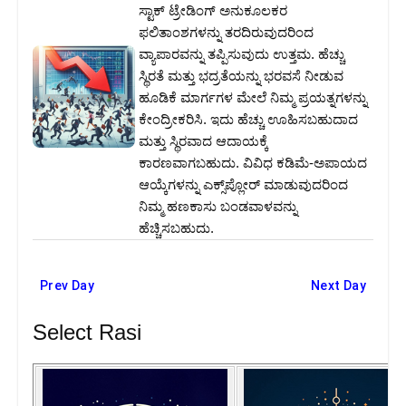
ಸ್ಟಾಕ್ ಟ್ರೇಡಿಂಗ್ ಅನುಕೂಲಕರ
ಫಲಿತಾಂಶಗಳನ್ನು ತರದಿರುವುದರಿಂದ
ವ್ಯಾಪಾರವನ್ನು ತಪ್ಪಿಸುವುದು ಉತ್ತಮ. ಹೆಚ್ಚು
ಸ್ಥಿರತೆ ಮತ್ತು ಭದ್ರತೆಯನ್ನು ಭರವಸೆ ನೀಡುವ
ಹೂಡಿಕೆ ಮಾರ್ಗಗಳ ಮೇಲೆ ನಿಮ್ಮ ಪ್ರಯತ್ನಗಳನ್ನು
ಕೇಂದ್ರೀಕರಿಸಿ. ಇದು ಹೆಚ್ಚು ಊಹಿಸಬಹುದಾದ
ಮತ್ತು ಸ್ಥಿರವಾದ ಆದಾಯಕ್ಕೆ
ಕಾರಣವಾಗಬಹುದು. ವಿವಿಧ ಕಡಿಮೆ-ಅಪಾಯದ
ಆಯ್ಕೆಗಳನ್ನು ಎಕ್ಸ್‌ಪ್ಲೋರ್ ಮಾಡುವುದರಿಂದ
ನಿಮ್ಮ ಹಣಕಾಸು ಬಂಡವಾಳವನ್ನು
ಹೆಚ್ಚಿಸಬಹುದು.
Prev Day
Next Day
Select Rasi