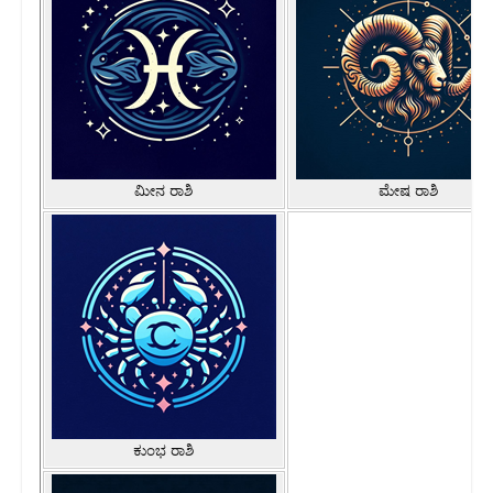
ಮೀನ ರಾಶಿ
ಮೇಷ ರಾಶಿ
ಕುಂಭ ರಾಶಿ