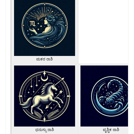
ಮಕರ ರಾಶಿ
ಧನುಸ್ಸು ರಾಶಿ
ವೃಶ್ಚಿಕ ರಾಶಿ