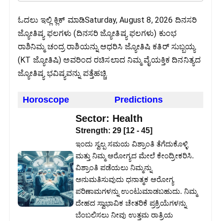
ಓದಲು ಇಲ್ಲಿ ಕ್ಲಿಕ್ ಮಾಡಿSaturday, August 8, 2026 ದಿನಸರಿ
ಜ್ಯೋತಿಷ್ಯ ಫಲಗಳು (ದಿನಸರಿ ಜ್ಯೋತಿಷ್ಯ ಫಲಗಳು) ಕುಂಭ
ರಾಶಿನಿಮ್ಮ ಚಂದ್ರ ರಾಶಿಯನ್ನು ಆಧರಿಸಿ ಜ್ಯೋತಿಷಿ ಕತಿರ್ ಸುಬ್ಬಯ್ಯ
(KT ಜ್ಯೋತಿಷಿ) ಅವರಿಂದ ರಚಿಸಲಾದ ನಿಮ್ಮ ವೈಯಕ್ತಿಕ ದಿನನಿತ್ಯದ
ಜ್ಯೋತಿಷ್ಯ ಭವಿಷ್ಯವನ್ನು ಪತ್ತೆಹಚ್ಚಿ.
Horoscope
Predictions
Sector:
Health
Strength:
29
[
12
-
45
]
ಇಂದು ಸ್ವಲ್ಪ ಸಮಯ ವಿಶ್ರಾಂತಿ ತೆಗೆದುಕೊಳ್ಳಿ
ಮತ್ತು ನಿಮ್ಮ ಆರೋಗ್ಯದ ಮೇಲೆ ಕೇಂದ್ರೀಕರಿಸಿ.
ವಿಶ್ರಾಂತಿ ಪಡೆಯಲು ನಿಮ್ಮನ್ನು
ಅನುಮತಿಸುವುದು ಧನಾತ್ಮಕ ಆರೋಗ್ಯ
ಪರಿಣಾಮಗಳನ್ನು ಉಂಟುಮಾಡಬಹುದು. ನಿಮ್ಮ
ದೇಹದ ಸ್ವಾಭಾವಿಕ ಚೇತರಿಕೆ ಪ್ರಕ್ರಿಯೆಗಳನ್ನು
ಬೆಂಬಲಿಸಲು ನೀವು ಉತ್ತಮ ರಾತ್ರಿಯ