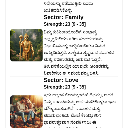
ನಿದ್ರೆಯನ್ನು ಪಡೆಯುತ್ತೀರಿ ಎಂದು
ಖಚಿತಪಡಿಸಿಕೊಳ್ಳಿ.
Sector:
Family
Strength:
23
[
9
-
35
]
ನಿಮ್ಮ ಕುಟುಂಬದೊಂದಿಗೆ ಸಂಭಾವ್ಯ
ತಪ್ಪುಗ್ರಹಿಕೆಯು ಕಠಿಣ ಸಂದರ್ಭಗಳನ್ನು
ನಿಭಾಯಿಸುವಲ್ಲಿ ತಾಳ್ಮೆಯಿಂದಿರಲು ನಿಮಗೆ
ಅಗತ್ಯವಿರುತ್ತದೆ. ತಾಳ್ಮೆಯು ಸ್ಪಷ್ಟವಾದ ಸಂವಹನ
ಮತ್ತು ಪರಿಹಾರವನ್ನು ಅನುಮತಿಸುತ್ತದೆ.
ತಿಳುವಳಿಕೆಯಲ್ಲಿನ ಯಾವುದೇ ಅಂತರವನ್ನು
ನಿವಾರಿಸಲು ಈ ಸಮಯವನ್ನು ಬಳಸಿ.
Sector:
Love
Strength:
23
[
9
-
35
]
ಇದು ಅತ್ಯಂತ ರೋಮ್ಯಾಂಟಿಕ್ ದಿನವಲ್ಲ, ಆದರೆ
ನಿಮ್ಮ ಸಂಗಾತಿಯನ್ನು ಅರ್ಥಮಾಡಿಕೊಳ್ಳಲು ಇದು
ಮೌಲ್ಯಯುತವಾಗಿದೆ. ಸಂವಹನ ಮತ್ತು
ಪರಾನುಭೂತಿಯ ಮೇಲೆ ಕೇಂದ್ರೀಕರಿಸಿ.
ಭಾವನಾತ್ಮಕವಾಗಿ ಸಂಪರ್ಕಿಸಲು ಈ