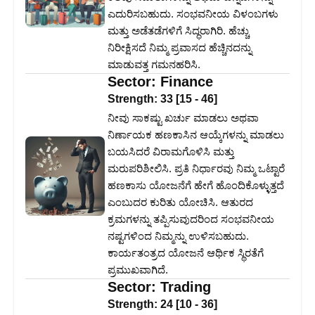
ಎದುರಿಸಬಹುದು. ಸಂಭವನೀಯ ವಿಳಂಬಗಳು
ಮತ್ತು ಅಡೆತಡೆಗಳಿಗೆ ಸಿದ್ಧರಾಗಿರಿ. ಹೆಚ್ಚು
ನಿರೀಕ್ಷಿಸದೆ ನಿಮ್ಮ ಪ್ರವಾಸದ ಹೆಚ್ಚಿನದನ್ನು
ಮಾಡುವತ್ತ ಗಮನಹರಿಸಿ.
Sector:
Finance
Strength:
33
[
15
-
46
]
ನೀವು ಸಾಕಷ್ಟು ಖರ್ಚು ಮಾಡಲು ಅಥವಾ
ನಿರ್ಣಾಯಕ ಹಣಕಾಸಿನ ಆಯ್ಕೆಗಳನ್ನು ಮಾಡಲು
ಬಯಸಿದರೆ ವಿರಾಮಗೊಳಿಸಿ ಮತ್ತು
ಮರುಪರಿಶೀಲಿಸಿ. ಪ್ರತಿ ನಿರ್ಧಾರವು ನಿಮ್ಮ ಒಟ್ಟಾರೆ
ಹಣಕಾಸು ಯೋಜನೆಗೆ ಹೇಗೆ ಹೊಂದಿಕೊಳ್ಳುತ್ತದೆ
ಎಂಬುದರ ಕುರಿತು ಯೋಚಿಸಿ. ಆತುರದ
ಕ್ರಮಗಳನ್ನು ತಪ್ಪಿಸುವುದರಿಂದ ಸಂಭವನೀಯ
ನಷ್ಟಗಳಿಂದ ನಿಮ್ಮನ್ನು ಉಳಿಸಬಹುದು.
ಕಾರ್ಯತಂತ್ರದ ಯೋಜನೆ ಆರ್ಥಿಕ ಸ್ಥಿರತೆಗೆ
ಪ್ರಮುಖವಾಗಿದೆ.
Sector:
Trading
Strength:
24
[
10
-
36
]