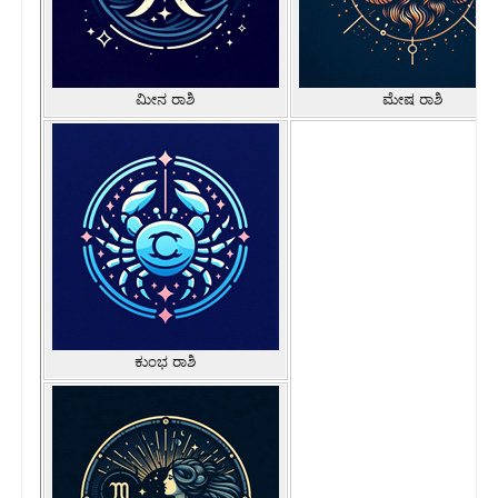
ಮೀನ ರಾಶಿ
ಮೇಷ ರಾಶಿ
ಕುಂಭ ರಾಶಿ