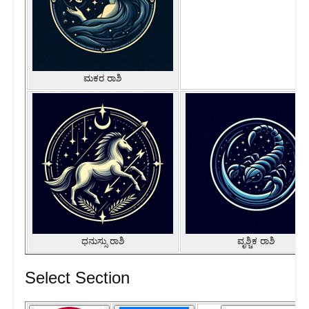
ಮಕರ ರಾಶಿ
ಧನುಸ್ಸು ರಾಶಿ
ವೃಶ್ಚಿಕ ರಾಶಿ
Select Section