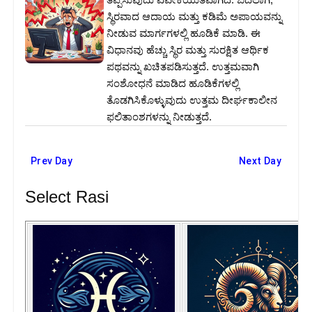
ಸ್ಥಿರವಾದ ಆದಾಯ ಮತ್ತು ಕಡಿಮೆ ಅಪಾಯವನ್ನು
ನೀಡುವ ಮಾರ್ಗಗಳಲ್ಲಿ ಹೂಡಿಕೆ ಮಾಡಿ. ಈ
ವಿಧಾನವು ಹೆಚ್ಚು ಸ್ಥಿರ ಮತ್ತು ಸುರಕ್ಷಿತ ಆರ್ಥಿಕ
ಪಥವನ್ನು ಖಚಿತಪಡಿಸುತ್ತದೆ. ಉತ್ತಮವಾಗಿ
ಸಂಶೋಧನೆ ಮಾಡಿದ ಹೂಡಿಕೆಗಳಲ್ಲಿ
ತೊಡಗಿಸಿಕೊಳ್ಳುವುದು ಉತ್ತಮ ದೀರ್ಘಕಾಲೀನ
ಫಲಿತಾಂಶಗಳನ್ನು ನೀಡುತ್ತದೆ.
Prev Day
Next Day
Select Rasi