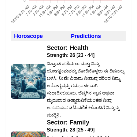
Horoscope
Predictions
Sector:
Health
Strength:
26
[
23
-
44
]
ವಿಶ್ರಾಂತಿ ಪಡೆಯಲು ಮತ್ತು ನಿಮ್ಮ
ಯೋಗಕ್ಷೇಮವನ್ನು ನೋಡಿಕೊಳ್ಳಲು ಈ ದಿನವನ್ನು
ಬಳಸಿ. ನೀವೇ ವಿರಾಮ ನೀಡುವುದರಿಂದ ನಿಮ್ಮ
ಆರೋಗ್ಯವನ್ನು ಗಮನಾರ್ಹವಾಗಿ
ಸುಧಾರಿಸಬಹುದು. ಬೆಚ್ಚಗಿನ ಸ್ನಾನ ಅಥವಾ
ಮೃದುವಾದ ಅಡ್ಡಾಡುವಿಕೆಯಂತಹ ನೀವು
ಆನಂದಿಸುವ ಚಟುವಟಿಕೆಗಳೊಂದಿಗೆ ನಿಮ್ಮನ್ನು
ಮುದ್ದಿಸಿ.
Sector:
Family
Strength:
28
[
25
-
49
]