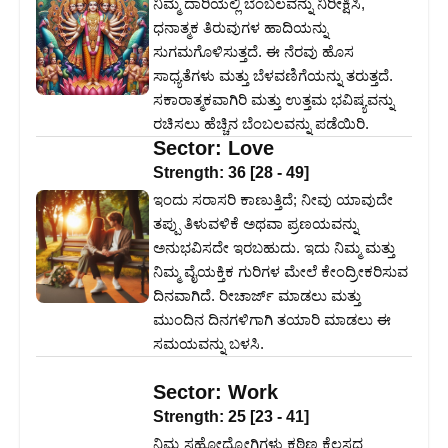
ನಿಮ್ಮ ದಾರಿಯಲ್ಲಿ ಬೆಂಬಲವನ್ನು ನಿರೀಕ್ಷಿಸಿ,
ಧನಾತ್ಮಕ ತಿರುವುಗಳ ಹಾದಿಯನ್ನು
ಸುಗಮಗೊಳಿಸುತ್ತದೆ. ಈ ನೆರವು ಹೊಸ
ಸಾಧ್ಯತೆಗಳು ಮತ್ತು ಬೆಳವಣಿಗೆಯನ್ನು ತರುತ್ತದೆ.
ಸಕಾರಾತ್ಮಕವಾಗಿರಿ ಮತ್ತು ಉತ್ತಮ ಭವಿಷ್ಯವನ್ನು
ರಚಿಸಲು ಹೆಚ್ಚಿನ ಬೆಂಬಲವನ್ನು ಪಡೆಯಿರಿ.
Sector:
Love
Strength:
36
[
28
-
49
]
ಇಂದು ಸರಾಸರಿ ಕಾಣುತ್ತಿದೆ; ನೀವು ಯಾವುದೇ
ತಪ್ಪು ತಿಳುವಳಿಕೆ ಅಥವಾ ಪ್ರಣಯವನ್ನು
ಅನುಭವಿಸದೇ ಇರಬಹುದು. ಇದು ನಿಮ್ಮ ಮತ್ತು
ನಿಮ್ಮ ವೈಯಕ್ತಿಕ ಗುರಿಗಳ ಮೇಲೆ ಕೇಂದ್ರೀಕರಿಸುವ
ದಿನವಾಗಿದೆ. ರೀಚಾರ್ಜ್ ಮಾಡಲು ಮತ್ತು
ಮುಂದಿನ ದಿನಗಳಿಗಾಗಿ ತಯಾರಿ ಮಾಡಲು ಈ
ಸಮಯವನ್ನು ಬಳಸಿ.
Sector:
Work
Strength:
25
[
23
-
41
]
ನಿಮ್ಮ ಸಹೋದ್ಯೋಗಿಗಳು ಕಠಿಣ ಕೆಲಸದ