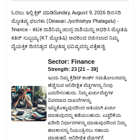
ಓದಲು ಇಲ್ಲಿ ಕ್ಲಿಕ್ ಮಾಡಿSunday, August 9, 2026 ದಿನಸರಿ
ಜ್ಯೋತಿಷ್ಯ ಫಲಗಳು (Dinasari Jyothishya Phalagalu) -
finance - ಕಟಕ ರಾಶಿನಿಮ್ಮ ಚಂದ್ರ ರಾಶಿಯನ್ನು ಆಧರಿಸಿ ಜ್ಯೋತಿಷಿ
ಕತಿರ್ ಸುಬ್ಬಯ್ಯ (KT ಜ್ಯೋತಿಷಿ) ಅವರಿಂದ ರಚಿಸಲಾದ ನಿಮ್ಮ
ವೈಯಕ್ತಿಕ ದಿನನಿತ್ಯದ ಜ್ಯೋತಿಷ್ಯ ಭವಿಷ್ಯವನ್ನು ಪತ್ತೆಹಚ್ಚಿ.
Sector:
Finance
Strength:
23
[
21
–
39
]
ಇಂದು ನಿಮ್ಮ ಕ್ರೆಡಿಟ್ ಕಾರ್ಡ್ ಸಮತೋಲನವನ್ನು
ಹೆಚ್ಚಿಸುವ ಅನಿರೀಕ್ಷಿತ ವೆಚ್ಚಗಳನ್ನು ನೀವು
ಎದುರಿಸಬಹುದು. ನಿಮ್ಮ ಖರ್ಚುವೆಚ್ಚಗಳ
ವಿವರವಾದ ದಾಖಲೆಗಳನ್ನು
ಇಟ್ಟುಕೊಳ್ಳುವುದರಿಂದ ಅತಿಯಾಗಿ ಖರ್ಚು
ಮಾಡುವುದನ್ನು ತಡೆಯಬಹುದು. ಎಚ್ಚರಿಕೆಯ
ಖರೀದಿ ನಿರ್ಧಾರಗಳನ್ನು ಮಾಡುವುದರಿಂದ ನಿಮ್ಮ
ಹಣಕಾಸನ್ನು ನಿಯಂತ್ರಿಸಲು ಸಹಾಯ
ಮಾಡುತ್ತದೆ. ಅನಿರೀಕ್ಷಿತ ವೆಚ್ಚಗಳಿಗೆ