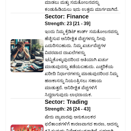
ಮಾಡಲು ಮತ್ತು ಸಮತೋಲನವನ್ನು
ಕಂಡುಹಿಡಿಯಲು ಇದು ಉತ್ತಮ ಮಾರ್ಗವಾಗಿದೆ.
Sector:
Finance
Strength:
23
[
21
-
39
]
ಇಂದು ನಿಮ್ಮ ಕ್ರೆಡಿಟ್ ಕಾರ್ಡ್ ಸಮತೋಲನವನ್ನು
ಹೆಚ್ಚಿಸುವ ಅನಿರೀಕ್ಷಿತ ವೆಚ್ಚಗಳನ್ನು ನೀವು
ಎದುರಿಸಬಹುದು. ನಿಮ್ಮ ಖರ್ಚುವೆಚ್ಚಗಳ
ವಿವರವಾದ ದಾಖಲೆಗಳನ್ನು
ಇಟ್ಟುಕೊಳ್ಳುವುದರಿಂದ ಅತಿಯಾಗಿ ಖರ್ಚು
ಮಾಡುವುದನ್ನು ತಡೆಯಬಹುದು. ಎಚ್ಚರಿಕೆಯ
ಖರೀದಿ ನಿರ್ಧಾರಗಳನ್ನು ಮಾಡುವುದರಿಂದ ನಿಮ್ಮ
ಹಣಕಾಸನ್ನು ನಿಯಂತ್ರಿಸಲು ಸಹಾಯ
ಮಾಡುತ್ತದೆ. ಅನಿರೀಕ್ಷಿತ ವೆಚ್ಚಗಳಿಗೆ
ಸಿದ್ಧರಾಗುವುದು ಲಾಭದಾಯಕ.
Sector:
Trading
Strength:
26
[
24
-
43
]
ಷೇರು ವ್ಯಾಪಾರವು ಅನುಕೂಲಕರ
ಫಲಿತಾಂಶಗಳಿಗೆ ಕಾರಣವಾಗದ ಕಾರಣ, ಅದನ್ನು
ತಪ್ಪಿಸುವುದು ವಿವೇಕಯುತವಾಗಿದೆ. ಬದಲಾಗಿ,