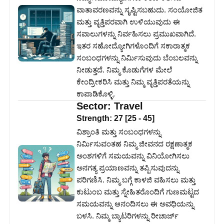
ವಾತಾವರಣವನ್ನು ಸೃಷ್ಟಿಸಬಹುದು. ಸಂಯೋಜಿತ
ಮತ್ತು ವೃತ್ತಿಪರವಾಗಿ ಉಳಿಯುವುದು ಈ
ಸವಾಲುಗಳನ್ನು ನಿರ್ವಹಿಸಲು ಪ್ರಮುಖವಾಗಿದೆ.
ಇತರ ಸಹೋದ್ಯೋಗಿಗಳೊಂದಿಗೆ ಸಕಾರಾತ್ಮಕ
ಸಂಬಂಧಗಳನ್ನು ನಿರ್ಮಿಸುವುದು ಬೆಂಬಲವನ್ನು
ನೀಡುತ್ತದೆ. ನಿಮ್ಮ ಕೊಡುಗೆಗಳ ಮೇಲೆ
ಕೇಂದ್ರೀಕರಿಸಿ ಮತ್ತು ನಿಮ್ಮ ವೃತ್ತಿಪರತೆಯನ್ನು
ಕಾಪಾಡಿಕೊಳ್ಳಿ.
Sector:
Travel
Strength:
27
[
25
-
45
]
ವಿಶ್ರಾಂತಿ ಮತ್ತು ಸಂಬಂಧಗಳನ್ನು
ನಿರ್ಮಿಸುವಂತಹ ನಿಮ್ಮ ಜೀವನದ ರಕ್ಷಣಾತ್ಮಕ
ಅಂಶಗಳಿಗೆ ಸಮಯವನ್ನು ವಿನಿಯೋಗಿಸಲು
ಅನಗತ್ಯ ಪ್ರಯಾಣವನ್ನು ತಪ್ಪಿಸುವುದನ್ನು
ಪರಿಗಣಿಸಿ. ನಿಮ್ಮ ಬಗ್ಗೆ ಕಾಳಜಿ ವಹಿಸಲು ಮತ್ತು
ಕುಟುಂಬ ಮತ್ತು ಸ್ನೇಹಿತರೊಂದಿಗೆ ಗುಣಮಟ್ಟದ
ಸಮಯವನ್ನು ಆನಂದಿಸಲು ಈ ಅವಧಿಯನ್ನು
ಬಳಸಿ. ನಿಮ್ಮ ಬ್ಯಾಟರಿಗಳನ್ನು ರೀಚಾರ್ಜ್