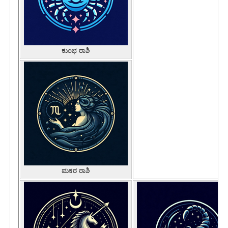
ಕುಂಭ ರಾಶಿ
ಮಕರ ರಾಶಿ