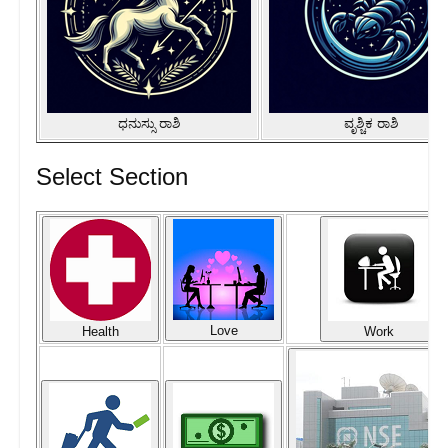
ಧನುಸ್ಸು ರಾಶಿ
ವೃಶ್ಚಿಕ ರಾಶಿ
Select Section
Love
Health
Work