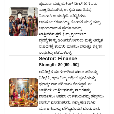
ಪ್ರಯಾಣ ಮತ್ತು ಬುಕಿಂಗ್ ಡೀಲ್‌ಗಳಿಗೆ ಇದು
ಸೂಕ್ತ ದಿನವಾಗಿದೆ, ಉತ್ತಮ ರಜಾದಿನವು
ನಿಮಗಾಗಿ ಕಾಯುತ್ತಿದೆ. ಪರಿಸ್ಥಿತಿಗಳು
ಅನುಕೂಲಕರವಾಗಿದ್ದು, ತೊಂದರೆ-ಮುಕ್ತ ಮತ್ತು
ಆನಂದದಾಯಕ ಪ್ರಯಾಣವನ್ನು
ಖಾತ್ರಿಪಡಿಸುತ್ತದೆ. ನಿಮ್ಮ ಪ್ರಯಾಣದ
ವ್ಯವಸ್ಥೆಗಳನ್ನು ಅಂತಿಮಗೊಳಿಸಲು ಮತ್ತು ಅದ್ಭುತ
ರಜಾದಿನಕ್ಕೆ ತಯಾರಿ ಮಾಡಲು ಧನಾತ್ಮಕ ಶಕ್ತಿಗಳ
ಲಾಭವನ್ನು ಪಡೆದುಕೊಳ್ಳಿ.
Sector:
Finance
Strength:
80
[
69
-
90
]
ಅನಿರೀಕ್ಷಿತ ಮಾರ್ಗಗಳಿಂದ ಹಣದ ಹರಿವನ್ನು
ನಿರೀಕ್ಷಿಸಿ, ಇದು ನಿಮ್ಮ ಆರ್ಥಿಕ ಪ್ರಗತಿಯನ್ನು
ಧನಾತ್ಮಕವಾಗಿ ಪರಿಣಾಮ ಬೀರುತ್ತದೆ. ಈ
ಅಚ್ಚರಿಯ ಉತ್ತೇಜನವನ್ನು ಸಾಲಗಳನ್ನು
ಪಾವತಿಸಲು ಅಥವಾ ಉಳಿತಾಯವನ್ನು ಹೆಚ್ಚಿಸಲು
ಚಾನಲ್ ಮಾಡಬಹುದು. ನಿಮ್ಮ ಹಣಕಾಸಿನ
ಯೋಜನೆಯನ್ನು ಮೌಲ್ಯಮಾಪನ ಮಾಡುವುದು