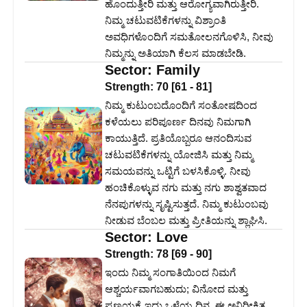
ಹೊಂದುತ್ತೀರಿ ಮತ್ತು ಆರೋಗ್ಯವಾಗಿರುತ್ತೀರಿ.
ನಿಮ್ಮ ಚಟುವಟಿಕೆಗಳನ್ನು ವಿಶ್ರಾಂತಿ
ಅವಧಿಗಳೊಂದಿಗೆ ಸಮತೋಲನಗೊಳಿಸಿ, ನೀವು
ನಿಮ್ಮನ್ನು ಅತಿಯಾಗಿ ಕೆಲಸ ಮಾಡಬೇಡಿ.
Sector:
Family
Strength:
70
[
61
-
81
]
ನಿಮ್ಮ ಕುಟುಂಬದೊಂದಿಗೆ ಸಂತೋಷದಿಂದ
ಕಳೆಯಲು ಪರಿಪೂರ್ಣ ದಿನವು ನಿಮಗಾಗಿ
ಕಾಯುತ್ತಿದೆ. ಪ್ರತಿಯೊಬ್ಬರೂ ಆನಂದಿಸುವ
ಚಟುವಟಿಕೆಗಳನ್ನು ಯೋಜಿಸಿ ಮತ್ತು ನಿಮ್ಮ
ಸಮಯವನ್ನು ಒಟ್ಟಿಗೆ ಬಳಸಿಕೊಳ್ಳಿ. ನೀವು
ಹಂಚಿಕೊಳ್ಳುವ ನಗು ಮತ್ತು ನಗು ಶಾಶ್ವತವಾದ
ನೆನಪುಗಳನ್ನು ಸೃಷ್ಟಿಸುತ್ತದೆ. ನಿಮ್ಮ ಕುಟುಂಬವು
ನೀಡುವ ಬೆಂಬಲ ಮತ್ತು ಪ್ರೀತಿಯನ್ನು ಶ್ಲಾಘಿಸಿ.
Sector:
Love
Strength:
78
[
69
-
90
]
ಇಂದು ನಿಮ್ಮ ಸಂಗಾತಿಯಿಂದ ನಿಮಗೆ
ಆಶ್ಚರ್ಯವಾಗಬಹುದು; ವಿನೋದ ಮತ್ತು
ಪ್ರಣಯಕ್ಕೆ ಇದು ಒಳ್ಳೆಯ ದಿನ. ಈ ಅನಿರೀಕ್ಷಿತ