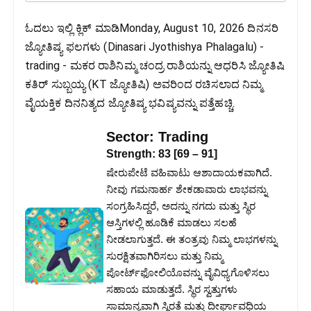
ಓದಲು ಇಲ್ಲಿ ಕ್ಲಿಕ್ ಮಾಡಿMonday, August 10, 2026 ದಿನಸರಿ
ಜ್ಯೋತಿಷ್ಯ ಫಲಗಳು (Dinasari Jyothishya Phalagalu) -
trading - ಮಕರ ರಾಶಿನಿಮ್ಮ ಚಂದ್ರ ರಾಶಿಯನ್ನು ಆಧರಿಸಿ ಜ್ಯೋತಿಷಿ
ಕತಿರ್ ಸುಬ್ಬಯ್ಯ (KT ಜ್ಯೋತಿಷಿ) ಅವರಿಂದ ರಚಿಸಲಾದ ನಿಮ್ಮ
ವೈಯಕ್ತಿಕ ದಿನನಿತ್ಯದ ಜ್ಯೋತಿಷ್ಯ ಭವಿಷ್ಯವನ್ನು ಪತ್ತೆಹಚ್ಚಿ.
Sector:
Trading
Strength:
83
[
69
–
91
]
ಷೇರುಪೇಟೆ ವಹಿವಾಟು ಆಶಾದಾಯಕವಾಗಿದೆ.
ನೀವು ಗಮನಾರ್ಹ ಶೇಕಡಾವಾರು ಲಾಭವನ್ನು
ಸಂಗ್ರಹಿಸಿದ್ದರೆ, ಅದನ್ನು ನಗದು ಮತ್ತು ಸ್ಥಿರ
ಆಸ್ತಿಗಳಲ್ಲಿ ಹೂಡಿಕೆ ಮಾಡಲು ಸಲಹೆ
ನೀಡಲಾಗುತ್ತದೆ. ಈ ತಂತ್ರವು ನಿಮ್ಮ ಲಾಭಗಳನ್ನು
ಸುರಕ್ಷಿತವಾಗಿರಿಸಲು ಮತ್ತು ನಿಮ್ಮ
ಪೋರ್ಟ್‌ಫೋಲಿಯೊವನ್ನು ವೈವಿಧ್ಯಗೊಳಿಸಲು
ಸಹಾಯ ಮಾಡುತ್ತದೆ. ಸ್ಥಿರ ಸ್ವತ್ತುಗಳು
ಸಾಮಾನ್ಯವಾಗಿ ಸ್ಥಿರತೆ ಮತ್ತು ದೀರ್ಘಾವಧಿಯ