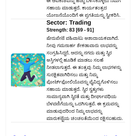
ಈ ಅವಕಾಶವನ್ನು ಹೆಚ್ಚು ಬಳಸಿಕೊಳ್ಳಲು ನಿಮಗೆ
ಸಹಾಯ ಮಾಡುತ್ತದೆ. ಕಾರ್ಯತಂತ್ರದ
ಯೋಜನೆಯೊಂದಿಗೆ ಈ ಪ್ರಗತಿಯನ್ನು ಸ್ವೀಕರಿಸಿ.
Sector:
Trading
Strength:
83
[
69
-
91
]
ಷೇರುಪೇಟೆ ವಹಿವಾಟು ಆಶಾದಾಯಕವಾಗಿದೆ.
ನೀವು ಗಮನಾರ್ಹ ಶೇಕಡಾವಾರು ಲಾಭವನ್ನು
ಸಂಗ್ರಹಿಸಿದ್ದರೆ, ಅದನ್ನು ನಗದು ಮತ್ತು ಸ್ಥಿರ
ಆಸ್ತಿಗಳಲ್ಲಿ ಹೂಡಿಕೆ ಮಾಡಲು ಸಲಹೆ
ನೀಡಲಾಗುತ್ತದೆ. ಈ ತಂತ್ರವು ನಿಮ್ಮ ಲಾಭಗಳನ್ನು
ಸುರಕ್ಷಿತವಾಗಿರಿಸಲು ಮತ್ತು ನಿಮ್ಮ
ಪೋರ್ಟ್‌ಫೋಲಿಯೊವನ್ನು ವೈವಿಧ್ಯಗೊಳಿಸಲು
ಸಹಾಯ ಮಾಡುತ್ತದೆ. ಸ್ಥಿರ ಸ್ವತ್ತುಗಳು
ಸಾಮಾನ್ಯವಾಗಿ ಸ್ಥಿರತೆ ಮತ್ತು ದೀರ್ಘಾವಧಿಯ
ಬೆಳವಣಿಗೆಯನ್ನು ಒದಗಿಸುತ್ತವೆ. ಈ ಕ್ರಮವನ್ನು
ಮಾಡುವುದರಿಂದ ನಿಮ್ಮ ಲಾಭವನ್ನು
ಮಾರುಕಟ್ಟೆಯ ಚಂಚಲತೆಯಿಂದ ರಕ್ಷಿಸಬಹುದು.