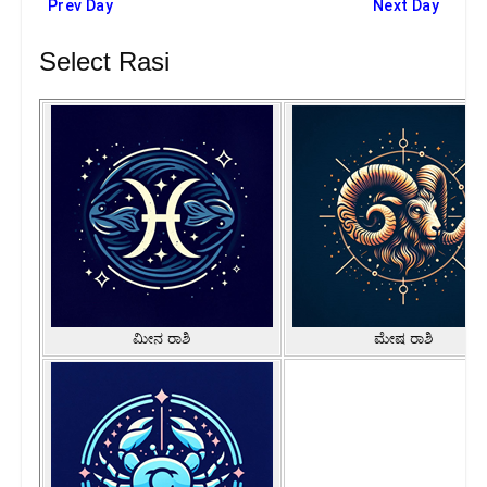
Prev Day
Next Day
Select Rasi
ಮೀನ ರಾಶಿ
ಮೇಷ ರಾಶಿ