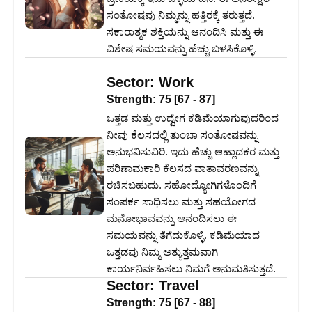
ಸಂತೋಷವು ನಿಮ್ಮನ್ನು ಹತ್ತಿರಕ್ಕೆ ತರುತ್ತದೆ.
ಸಕಾರಾತ್ಮಕ ಶಕ್ತಿಯನ್ನು ಆನಂದಿಸಿ ಮತ್ತು ಈ
ವಿಶೇಷ ಸಮಯವನ್ನು ಹೆಚ್ಚು ಬಳಸಿಕೊಳ್ಳಿ.
Sector:
Work
Strength:
75
[
67
-
87
]
ಒತ್ತಡ ಮತ್ತು ಉದ್ವೇಗ ಕಡಿಮೆಯಾಗುವುದರಿಂದ
ನೀವು ಕೆಲಸದಲ್ಲಿ ತುಂಬಾ ಸಂತೋಷವನ್ನು
ಅನುಭವಿಸುವಿರಿ. ಇದು ಹೆಚ್ಚು ಆಹ್ಲಾದಕರ ಮತ್ತು
ಪರಿಣಾಮಕಾರಿ ಕೆಲಸದ ವಾತಾವರಣವನ್ನು
ರಚಿಸಬಹುದು. ಸಹೋದ್ಯೋಗಿಗಳೊಂದಿಗೆ
ಸಂಪರ್ಕ ಸಾಧಿಸಲು ಮತ್ತು ಸಹಯೋಗದ
ಮನೋಭಾವವನ್ನು ಆನಂದಿಸಲು ಈ
ಸಮಯವನ್ನು ತೆಗೆದುಕೊಳ್ಳಿ. ಕಡಿಮೆಯಾದ
ಒತ್ತಡವು ನಿಮ್ಮ ಅತ್ಯುತ್ತಮವಾಗಿ
ಕಾರ್ಯನಿರ್ವಹಿಸಲು ನಿಮಗೆ ಅನುಮತಿಸುತ್ತದೆ.
Sector:
Travel
Strength:
75
[
67
-
88
]