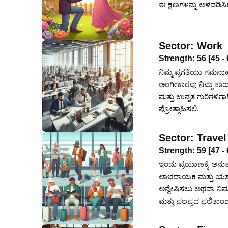
ಈ ಕ್ಷಣಗಳನ್ನು ಅಳವಡಿಸಿಕ
Sector:
Work
Strength:
56
[
45
-
ನಿಮ್ಮ ಪ್ರಗತಿಯು ಗಮನಾರ್ಹ
ಅಂಗೀಕಾರವು ನಿಮ್ಮ ಕಾರ್
ಮತ್ತು ಉನ್ನತ ಗುರಿಗಳಿಗಾಗ
ಪ್ರೋತ್ಸಾಹಿಸಲಿ.
Sector:
Travel
Strength:
59
[
47
-
ಇಂದು ಪ್ರಯಾಣಕ್ಕೆ ಅನುಕ
ಲಾಭದಾಯಕ ಮತ್ತು ಯಶಸ್ವಿಯ
ಅನ್ವೇಷಿಸಲು ಅಥವಾ ನಿಮ್
ಮತ್ತು ಫಲಪ್ರದ ಫಲಿತಾಂಶ