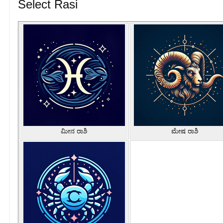
Select Rasi
ಮೀನ ರಾಶಿ
ಮೇಷ ರಾಶಿ