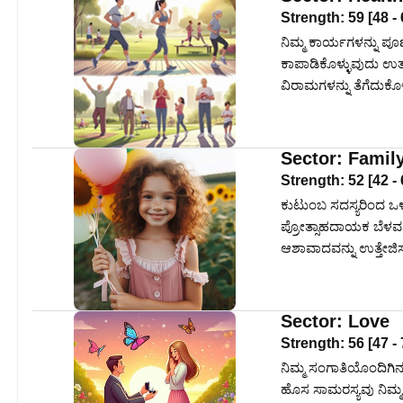
Strength:
59
[
48
-
ನಿಮ್ಮ ಕಾರ್ಯಗಳನ್ನು ಪೂರ್
ಕಾಪಾಡಿಕೊಳ್ಳುವುದು ಉತ್ಪಾ
ವಿರಾಮಗಳನ್ನು ತೆಗೆದುಕೊಳ್
Sector:
Famil
Strength:
52
[
42
-
ಕುಟುಂಬ ಸದಸ್ಯರಿಂದ ಒಳ್ಳ
ಪ್ರೋತ್ಸಾಹದಾಯಕ ಬೆಳವಣಿಗೆ
ಆಶಾವಾದವನ್ನು ಉತ್ತೇಜ
Sector:
Love
Strength:
56
[
47
-
ನಿಮ್ಮ ಸಂಗಾತಿಯೊಂದಿಗಿನ ನ
ಹೊಸ ಸಾಮರಸ್ಯವು ನಿಮ್ಮ 