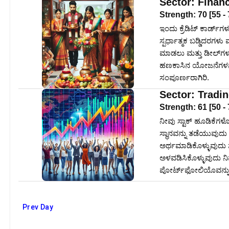
Sector:
Finan
Strength:
70
[
55
-
ಇಂದು ಕ್ರೆಡಿಟ್ ಕಾರ್ಡ್‌
ಸ್ಪರ್ಧಾತ್ಮಕ ಬಡ್ಡಿದರಗ
ಮಾಡಲು ಮತ್ತು ಡೀಲ್‌ಗಳ
ಹಣಕಾಸಿನ ಯೋಜನೆಗಳನ್ನು
ಸಂಪೂರ್ಣರಾಗಿರಿ.
Sector:
Tradi
Strength:
61
[
50
-
ನೀವು ಸ್ಟಾಕ್ ಹೂಡಿಕೆಗಳ
ಸ್ಥಾನವನ್ನು ತಡೆಯುವುದು
ಅರ್ಥಮಾಡಿಕೊಳ್ಳುವುದು 
ಅಳವಡಿಸಿಕೊಳ್ಳುವುದು ನಿ
ಪೋರ್ಟ್‌ಫೋಲಿಯೊವನ್ನು ನ
Prev Day