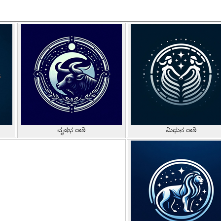
ವೃಷಭ ರಾಶಿ
ಮಿಥುನ ರಾಶಿ