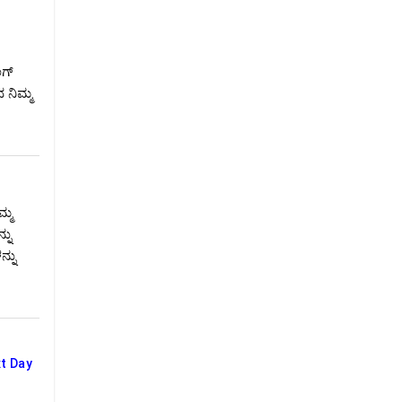
ಂಗ್
 ನಿಮ್ಮ
ಮ್ಮ
ನು
್ನು
t Day