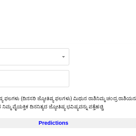
ಿಷ್ಯ ಫಲಗಳು (ದಿನಸರಿ ಜ್ಯೋತಿಷ್ಯ ಫಲಗಳು) ಮಿಥುನ ರಾಶಿನಿಮ್ಮ ಚಂದ್ರ ರಾಶಿಯನ್ನ
ಮ ವೈಯಕ್ತಿಕ ದಿನನಿತ್ಯದ ಜ್ಯೋತಿಷ್ಯ ಭವಿಷ್ಯವನ್ನು ಪತ್ತೆಹಚ್ಚಿ.
Predictions