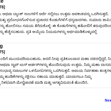
ce
78
]
ಗಳು ಅಥವಾ ಬ್ಯಾಂಕ್ ಸಾಲಗಳಿಗೆ ಅರ್ಜಿ ಸಲ್ಲಿಸಲು ಉತ್ತಮ ಅವಕಾಶವನ್ನು ಒದಗಿಸುತ್ತದೆ,
ಳು ಮತ್ತು ಪ್ರಲೋಭನಗೊಳಿಸುವ ಪ್ರಚಾರದ ಕೊಡುಗೆಗಳಿಗೆ ಧನ್ಯವಾದಗಳು. ಸುಮಾರು ಶಾಪಿ
ನ್ನು ಹೋಲಿಸಲು ಸಮಯ ತೆಗೆದುಕೊಳ್ಳಿ. ಈ ಕೊಡುಗೆಗಳನ್ನು ಹತೋಟಿಗೆ ತರುವುದರಿಂದ
 ಹೆಚ್ಚಿಸಬಹುದು. ಪ್ರತಿ ಆಯ್ಕೆಯ ನಿಯಮಗಳನ್ನು ಅರ್ಥಮಾಡಿಕೊಳ್ಳುವಲ್ಲಿ
ng
75
]
ೊಂದಿಗೆ ಮುಂದುವರಿಯಬಹುದು, ಆದರೆ ನೀವು ಪ್ರತಿಕೂಲವಾದ ಮಹಾ ದಶದಲ್ಲಿದ್ದರೆ, ನಿ
 ಅಥವಾ ಸ್ಟಾಪ್ ಲಾಸ್ ಆರ್ಡರ್‌ಗಳನ್ನು ಹೊಂದಿಸುವುದು ಉತ್ತಮ. ನಿಮ್ಮ ಮಹಾ ದಾಸವನ್
ಸಂಭಾವ್ಯ ಸವಾಲುಗಳ ಒಳನೋಟಗಳನ್ನು ಒದಗಿಸುತ್ತದೆ. ಅಪಾಯ ನಿರ್ವಹಣಾ ತಂತ್ರಗಳನ
ಮ್ಮ ಹೂಡಿಕೆಗಳನ್ನು ರಕ್ಷಿಸಲು ಸಹಾಯ ಮಾಡುತ್ತದೆ. ಯಾವಾಗಲೂ ನಿಮ್ಮ
ಿಕಟವಾಗಿ ಮೇಲ್ವಿಚಾರಣೆ ಮಾಡಿ ಮತ್ತು ಅಗತ್ಯವಿರುವಂತೆ ಹೊಂದಿಸಿ.
Nex