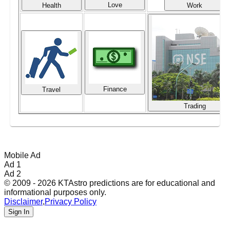
Love
Health
Work
Finance
Travel
Trading
Mobile Ad
Ad 1
Ad 2
© 2009 - 2026 KTAstro predictions are for educational and
informational purposes only.
Disclaimer
,
Privacy Policy
Sign In