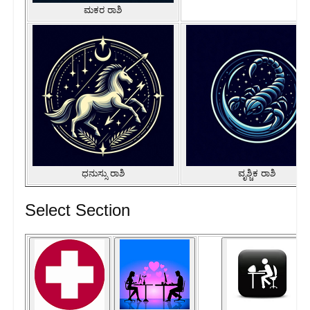
ಮಕರ ರಾಶಿ
ಧನುಸ್ಸು ರಾಶಿ
ವೃಶ್ಚಿಕ ರಾಶಿ
Select Section