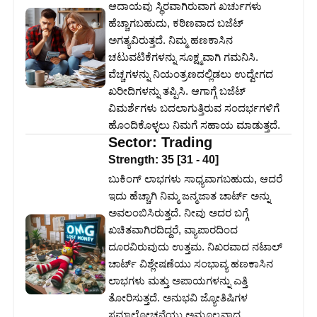
ಆದಾಯವು ಸ್ಥಿರವಾಗಿರುವಾಗ ಖರ್ಚುಗಳು
ಹೆಚ್ಚಾಗಬಹುದು, ಕಠಿಣವಾದ ಬಜೆಟ್
ಅಗತ್ಯವಿರುತ್ತದೆ. ನಿಮ್ಮ ಹಣಕಾಸಿನ
ಚಟುವಟಿಕೆಗಳನ್ನು ಸೂಕ್ಷ್ಮವಾಗಿ ಗಮನಿಸಿ.
ವೆಚ್ಚಗಳನ್ನು ನಿಯಂತ್ರಣದಲ್ಲಿಡಲು ಉದ್ವೇಗದ
ಖರೀದಿಗಳನ್ನು ತಪ್ಪಿಸಿ. ಆಗಾಗ್ಗೆ ಬಜೆಟ್
ವಿಮರ್ಶೆಗಳು ಬದಲಾಗುತ್ತಿರುವ ಸಂದರ್ಭಗಳಿಗೆ
ಹೊಂದಿಕೊಳ್ಳಲು ನಿಮಗೆ ಸಹಾಯ ಮಾಡುತ್ತದೆ.
Sector:
Trading
Strength:
35
[
31
-
40
]
ಬುಕಿಂಗ್ ಲಾಭಗಳು ಸಾಧ್ಯವಾಗಬಹುದು, ಆದರೆ
ಇದು ಹೆಚ್ಚಾಗಿ ನಿಮ್ಮ ಜನ್ಮಜಾತ ಚಾರ್ಟ್ ಅನ್ನು
ಅವಲಂಬಿಸಿರುತ್ತದೆ. ನೀವು ಅದರ ಬಗ್ಗೆ
ಖಚಿತವಾಗಿರದಿದ್ದರೆ, ವ್ಯಾಪಾರದಿಂದ
ದೂರವಿರುವುದು ಉತ್ತಮ. ನಿಖರವಾದ ನಟಾಲ್
ಚಾರ್ಟ್ ವಿಶ್ಲೇಷಣೆಯು ಸಂಭಾವ್ಯ ಹಣಕಾಸಿನ
ಲಾಭಗಳು ಮತ್ತು ಅಪಾಯಗಳನ್ನು ಎತ್ತಿ
ತೋರಿಸುತ್ತದೆ. ಅನುಭವಿ ಜ್ಯೋತಿಷಿಗಳ
ಸಮಾಲೋಚನೆಯು ಅಮೂಲ್ಯವಾದ