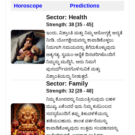
Horoscope
Predictions
Sector:
Health
Strength:
38
[
35
-
45
]
ಇಂದು, ವಿಶ್ರಾಂತಿ ಮತ್ತು ನಿಮ್ಮ ಆರೋಗ್ಯಕ್ಕೆ ಆದ್ಯತೆ
ನೀಡಿ. ಯೋಗಕ್ಷೇಮವನ್ನು ಕಾಪಾಡಿಕೊಳ್ಳಲು
ನಿಮಗಾಗಿ ಸಮಯವನ್ನು ತೆಗೆದುಕೊಳ್ಳುವುದು
ಅತ್ಯಗತ್ಯ. ಸ್ವಯಂ-ಆರೈಕೆ ದಿನಚರಿಗಳೊಂದಿಗೆ
ನಿಮ್ಮನ್ನು ಮುದ್ದಿಸಿ, ಅದು ನಿಮಗೆ
ಪುನರ್ಯೌವನಗೊಳಿಸುವಿಕೆ ಮತ್ತು
ವಿಶ್ರಾಂತಿಯನ್ನು ನೀಡುತ್ತದೆ.
Sector:
Family
Strength:
32
[
28
-
48
]
ನಿಮ್ಮ ಕೋಪವನ್ನು ನಿಯಂತ್ರಿಸುವುದು ಬಹಳ
ಮುಖ್ಯ, ಏಕೆಂದರೆ ಇದು ನಿಮ್ಮ ಕುಟುಂಬದ
ಸದಸ್ಯರೊಂದಿಗೆ ತಪ್ಪು ತಿಳುವಳಿಕೆಯನ್ನು
ತಡೆಯಬಹುದು. ಶಾಂತ ವರ್ತನೆಯನ್ನು
ಕಾಪಾಡಿಕೊಳ್ಳುವುದು ಉತ್ತಮ ಸಂವಹನವನ್ನು