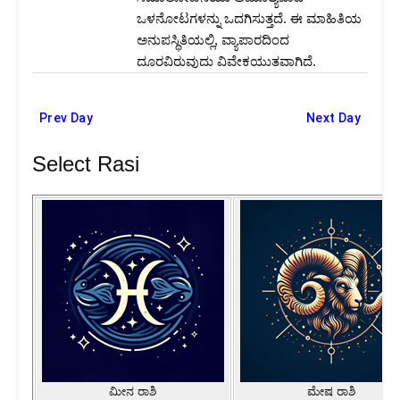
ಒಳನೋಟಗಳನ್ನು ಒದಗಿಸುತ್ತದೆ. ಈ ಮಾಹಿತಿಯ
ಅನುಪಸ್ಥಿತಿಯಲ್ಲಿ, ವ್ಯಾಪಾರದಿಂದ
ದೂರವಿರುವುದು ವಿವೇಕಯುತವಾಗಿದೆ.
Prev Day
Next Day
Select Rasi
ಮೀನ ರಾಶಿ
ಮೇಷ ರಾಶಿ