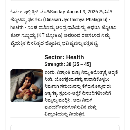
ಓದಲು ಇಲ್ಲಿ ಕ್ಲಿಕ್ ಮಾಡಿSunday, August 9, 2026 ದಿನಸರಿ
ಜ್ಯೋತಿಷ್ಯ ಫಲಗಳು (Dinasari Jyothishya Phalagalu) -
health - ಸಿಂಹ ರಾಶಿನಿಮ್ಮ ಚಂದ್ರ ರಾಶಿಯನ್ನು ಆಧರಿಸಿ ಜ್ಯೋತಿಷಿ
ಕತಿರ್ ಸುಬ್ಬಯ್ಯ (KT ಜ್ಯೋತಿಷಿ) ಅವರಿಂದ ರಚಿಸಲಾದ ನಿಮ್ಮ
ವೈಯಕ್ತಿಕ ದಿನನಿತ್ಯದ ಜ್ಯೋತಿಷ್ಯ ಭವಿಷ್ಯವನ್ನು ಪತ್ತೆಹಚ್ಚಿ.
Sector:
Health
Strength:
38
[
35
–
45
]
ಇಂದು, ವಿಶ್ರಾಂತಿ ಮತ್ತು ನಿಮ್ಮ ಆರೋಗ್ಯಕ್ಕೆ ಆದ್ಯತೆ
ನೀಡಿ. ಯೋಗಕ್ಷೇಮವನ್ನು ಕಾಪಾಡಿಕೊಳ್ಳಲು
ನಿಮಗಾಗಿ ಸಮಯವನ್ನು ತೆಗೆದುಕೊಳ್ಳುವುದು
ಅತ್ಯಗತ್ಯ. ಸ್ವಯಂ-ಆರೈಕೆ ದಿನಚರಿಗಳೊಂದಿಗೆ
ನಿಮ್ಮನ್ನು ಮುದ್ದಿಸಿ, ಅದು ನಿಮಗೆ
ಪುನರ್ಯೌವನಗೊಳಿಸುವಿಕೆ ಮತ್ತು
ವಿಶ್ರಾಂತಿಯನ್ನು ನೀಡುತ್ತದೆ.