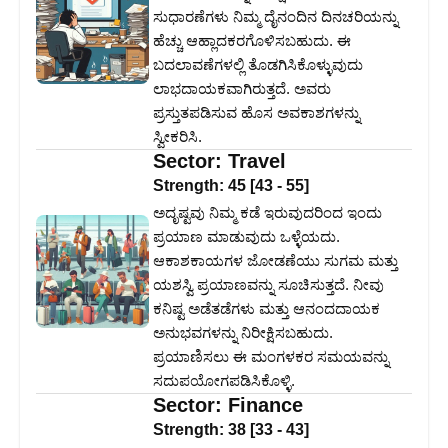
ಸುಧಾರಣೆಗಳು ನಿಮ್ಮ ದೈನಂದಿನ ದಿನಚರಿಯನ್ನು
ಹೆಚ್ಚು ಆಹ್ಲಾದಕರಗೊಳಿಸಬಹುದು. ಈ
ಬದಲಾವಣೆಗಳಲ್ಲಿ ತೊಡಗಿಸಿಕೊಳ್ಳುವುದು
ಲಾಭದಾಯಕವಾಗಿರುತ್ತದೆ. ಅವರು
ಪ್ರಸ್ತುತಪಡಿಸುವ ಹೊಸ ಅವಕಾಶಗಳನ್ನು
ಸ್ವೀಕರಿಸಿ.
Sector:
Travel
Strength:
45
[
43
-
55
]
ಅದೃಷ್ಟವು ನಿಮ್ಮ ಕಡೆ ಇರುವುದರಿಂದ ಇಂದು
ಪ್ರಯಾಣ ಮಾಡುವುದು ಒಳ್ಳೆಯದು.
ಆಕಾಶಕಾಯಗಳ ಜೋಡಣೆಯು ಸುಗಮ ಮತ್ತು
ಯಶಸ್ವಿ ಪ್ರಯಾಣವನ್ನು ಸೂಚಿಸುತ್ತದೆ. ನೀವು
ಕನಿಷ್ಟ ಅಡೆತಡೆಗಳು ಮತ್ತು ಆನಂದದಾಯಕ
ಅನುಭವಗಳನ್ನು ನಿರೀಕ್ಷಿಸಬಹುದು.
ಪ್ರಯಾಣಿಸಲು ಈ ಮಂಗಳಕರ ಸಮಯವನ್ನು
ಸದುಪಯೋಗಪಡಿಸಿಕೊಳ್ಳಿ.
Sector:
Finance
Strength:
38
[
33
-
43
]