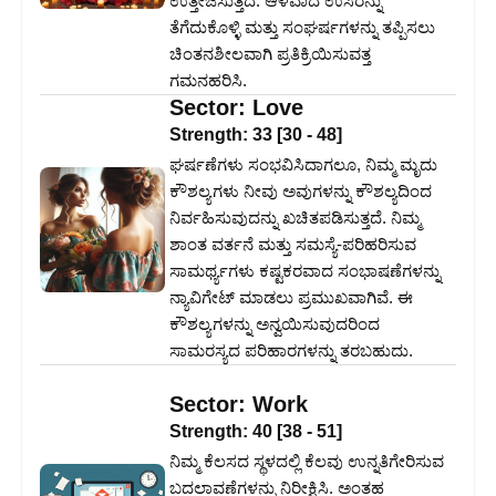
ಉತ್ತೇಜಿಸುತ್ತದೆ. ಆಳವಾದ ಉಸಿರನ್ನು
ತೆಗೆದುಕೊಳ್ಳಿ ಮತ್ತು ಸಂಘರ್ಷಗಳನ್ನು ತಪ್ಪಿಸಲು
ಚಿಂತನಶೀಲವಾಗಿ ಪ್ರತಿಕ್ರಿಯಿಸುವತ್ತ
ಗಮನಹರಿಸಿ.
Sector:
Love
Strength:
33
[
30
-
48
]
ಘರ್ಷಣೆಗಳು ಸಂಭವಿಸಿದಾಗಲೂ, ನಿಮ್ಮ ಮೃದು
ಕೌಶಲ್ಯಗಳು ನೀವು ಅವುಗಳನ್ನು ಕೌಶಲ್ಯದಿಂದ
ನಿರ್ವಹಿಸುವುದನ್ನು ಖಚಿತಪಡಿಸುತ್ತದೆ. ನಿಮ್ಮ
ಶಾಂತ ವರ್ತನೆ ಮತ್ತು ಸಮಸ್ಯೆ-ಪರಿಹರಿಸುವ
ಸಾಮರ್ಥ್ಯಗಳು ಕಷ್ಟಕರವಾದ ಸಂಭಾಷಣೆಗಳನ್ನು
ನ್ಯಾವಿಗೇಟ್ ಮಾಡಲು ಪ್ರಮುಖವಾಗಿವೆ. ಈ
ಕೌಶಲ್ಯಗಳನ್ನು ಅನ್ವಯಿಸುವುದರಿಂದ
ಸಾಮರಸ್ಯದ ಪರಿಹಾರಗಳನ್ನು ತರಬಹುದು.
Sector:
Work
Strength:
40
[
38
-
51
]
ನಿಮ್ಮ ಕೆಲಸದ ಸ್ಥಳದಲ್ಲಿ ಕೆಲವು ಉನ್ನತಿಗೇರಿಸುವ
ಬದಲಾವಣೆಗಳನ್ನು ನಿರೀಕ್ಷಿಸಿ. ಅಂತಹ