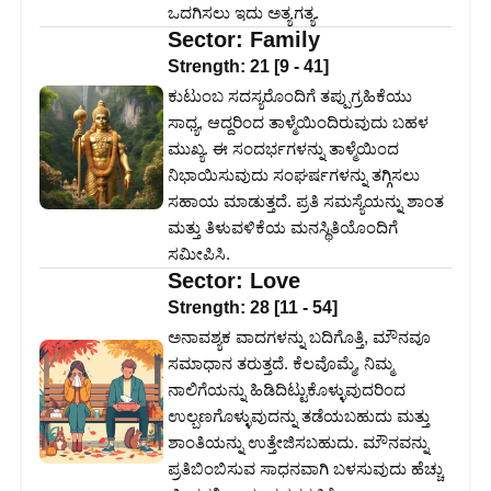
ಒದಗಿಸಲು ಇದು ಅತ್ಯಗತ್ಯ.
Sector:
Family
Strength:
21
[
9
-
41
]
ಕುಟುಂಬ ಸದಸ್ಯರೊಂದಿಗೆ ತಪ್ಪುಗ್ರಹಿಕೆಯು
ಸಾಧ್ಯ, ಆದ್ದರಿಂದ ತಾಳ್ಮೆಯಿಂದಿರುವುದು ಬಹಳ
ಮುಖ್ಯ. ಈ ಸಂದರ್ಭಗಳನ್ನು ತಾಳ್ಮೆಯಿಂದ
ನಿಭಾಯಿಸುವುದು ಸಂಘರ್ಷಗಳನ್ನು ತಗ್ಗಿಸಲು
ಸಹಾಯ ಮಾಡುತ್ತದೆ. ಪ್ರತಿ ಸಮಸ್ಯೆಯನ್ನು ಶಾಂತ
ಮತ್ತು ತಿಳುವಳಿಕೆಯ ಮನಸ್ಥಿತಿಯೊಂದಿಗೆ
ಸಮೀಪಿಸಿ.
Sector:
Love
Strength:
28
[
11
-
54
]
ಅನಾವಶ್ಯಕ ವಾದಗಳನ್ನು ಬದಿಗೊತ್ತಿ, ಮೌನವೂ
ಸಮಾಧಾನ ತರುತ್ತದೆ. ಕೆಲವೊಮ್ಮೆ, ನಿಮ್ಮ
ನಾಲಿಗೆಯನ್ನು ಹಿಡಿದಿಟ್ಟುಕೊಳ್ಳುವುದರಿಂದ
ಉಲ್ಬಣಗೊಳ್ಳುವುದನ್ನು ತಡೆಯಬಹುದು ಮತ್ತು
ಶಾಂತಿಯನ್ನು ಉತ್ತೇಜಿಸಬಹುದು. ಮೌನವನ್ನು
ಪ್ರತಿಬಿಂಬಿಸುವ ಸಾಧನವಾಗಿ ಬಳಸುವುದು ಹೆಚ್ಚು