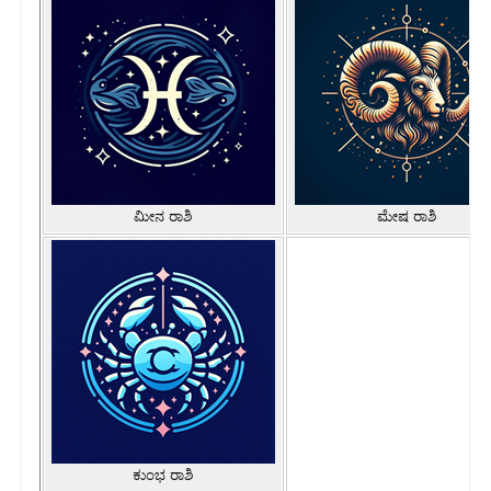
ಮೀನ ರಾಶಿ
ಮೇಷ ರಾಶಿ
ಕುಂಭ ರಾಶಿ