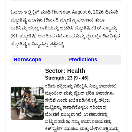
ಓದಲು ಇಲ್ಲಿ ಕ್ಲಿಕ್ ಮಾಡಿThursday, August 6, 2026 ದಿನಸರಿ
ಜ್ಯೋತಿಷ್ಯ ಫಲಗಳು (ದಿನಸರಿ ಜ್ಯೋತಿಷ್ಯ ಫಲಗಳು) ತುಲಾ
ರಾಶಿನಿಮ್ಮ ಚಂದ್ರ ರಾಶಿಯನ್ನು ಆಧರಿಸಿ ಜ್ಯೋತಿಷಿ ಕತಿರ್ ಸುಬ್ಬಯ್ಯ
(KT ಜ್ಯೋತಿಷಿ) ಅವರಿಂದ ರಚಿಸಲಾದ ನಿಮ್ಮ ವೈಯಕ್ತಿಕ ದಿನನಿತ್ಯದ
ಜ್ಯೋತಿಷ್ಯ ಭವಿಷ್ಯವನ್ನು ಪತ್ತೆಹಚ್ಚಿ.
Horoscope
Predictions
Sector:
Health
Strength:
23
[
9
-
46
]
ಕಡಿಮೆ ಶಕ್ತಿಯನ್ನು ನಿರೀಕ್ಷಿಸಿ. ನಿಮ್ಮ ಆಹಾರದಲ್ಲಿ
ಪ್ರೋಟೀನ್ ಮತ್ತು ಫೈಬರ್ ಭರಿತ ಆಹಾರಗಳು
ಸೇರಿವೆ ಎಂದು ಖಚಿತಪಡಿಸಿಕೊಳ್ಳಿ. ಶಕ್ತಿಯ
ಮಟ್ಟವನ್ನು ಕಾಪಾಡಿಕೊಳ್ಳಲು ಸರಿಯಾದ
ಪೋಷಣೆ ಮುಖ್ಯವಾಗಿದೆ. ಉಪಹಾರವನ್ನು
ಬಿಟ್ಟುಬಿಡಬೇಡಿ; ನಿಮ್ಮ ಚಯಾಪಚಯವನ್ನು
ಕಿಕ್‌ಸ್ಟಾರ್ಟ್ ಮಾಡಲು ಮತ್ತು ಬೆಳಗಿನ ಶಕ್ತಿಯನ್ನು