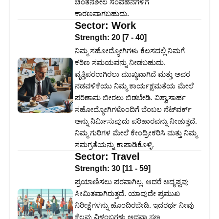
ಚಿಂತನಶೀಲ ಸಂವಹನಗಳಿಗೆ
ಕಾರಣವಾಗಬಹುದು.
Sector:
Work
Strength:
20
[
7
-
40
]
ನಿಮ್ಮ ಸಹೋದ್ಯೋಗಿಗಳು ಕೆಲಸದಲ್ಲಿ ನಿಮಗೆ
ಕಠಿಣ ಸಮಯವನ್ನು ನೀಡಬಹುದು.
ವೃತ್ತಿಪರರಾಗಿರಲು ಮುಖ್ಯವಾಗಿದೆ ಮತ್ತು ಅವರ
ನಡವಳಿಕೆಯು ನಿಮ್ಮ ಕಾರ್ಯಕ್ಷಮತೆಯ ಮೇಲೆ
ಪರಿಣಾಮ ಬೀರಲು ಬಿಡಬೇಡಿ. ವಿಶ್ವಾಸಾರ್ಹ
ಸಹೋದ್ಯೋಗಿಗಳೊಂದಿಗೆ ಬೆಂಬಲ ನೆಟ್‌ವರ್ಕ್
ಅನ್ನು ನಿರ್ಮಿಸುವುದು ಪರಿಹಾರವನ್ನು ನೀಡುತ್ತದೆ.
ನಿಮ್ಮ ಗುರಿಗಳ ಮೇಲೆ ಕೇಂದ್ರೀಕರಿಸಿ ಮತ್ತು ನಿಮ್ಮ
ಸಮಗ್ರತೆಯನ್ನು ಕಾಪಾಡಿಕೊಳ್ಳಿ.
Sector:
Travel
Strength:
30
[
11
-
59
]
ಪ್ರಯಾಣಿಸಲು ಪರವಾಗಿಲ್ಲ, ಆದರೆ ಅದೃಷ್ಟವು
ಸೀಮಿತವಾಗಿರುತ್ತದೆ. ಯಾವುದೇ ಪ್ರಮುಖ
ನಿರೀಕ್ಷೆಗಳನ್ನು ಹೊಂದಿರಬೇಡಿ. ಇದರರ್ಥ ನೀವು
ಕೆಲವು ವಿಳಂಬಗಳು ಅಥವಾ ಸಣ್ಣ