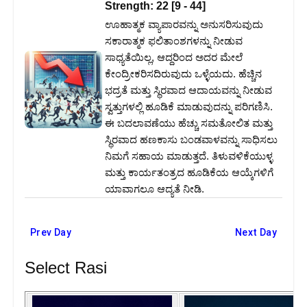
Strength:
22
[
9
-
44
]
ಊಹಾತ್ಮಕ ವ್ಯಾಪಾರವನ್ನು ಅನುಸರಿಸುವುದು
ಸಕಾರಾತ್ಮಕ ಫಲಿತಾಂಶಗಳನ್ನು ನೀಡುವ
ಸಾಧ್ಯತೆಯಿಲ್ಲ, ಆದ್ದರಿಂದ ಅದರ ಮೇಲೆ
ಕೇಂದ್ರೀಕರಿಸದಿರುವುದು ಒಳ್ಳೆಯದು. ಹೆಚ್ಚಿನ
ಭದ್ರತೆ ಮತ್ತು ಸ್ಥಿರವಾದ ಆದಾಯವನ್ನು ನೀಡುವ
ಸ್ವತ್ತುಗಳಲ್ಲಿ ಹೂಡಿಕೆ ಮಾಡುವುದನ್ನು ಪರಿಗಣಿಸಿ.
ಈ ಬದಲಾವಣೆಯು ಹೆಚ್ಚು ಸಮತೋಲಿತ ಮತ್ತು
ಸ್ಥಿರವಾದ ಹಣಕಾಸು ಬಂಡವಾಳವನ್ನು ಸಾಧಿಸಲು
ನಿಮಗೆ ಸಹಾಯ ಮಾಡುತ್ತದೆ. ತಿಳುವಳಿಕೆಯುಳ್ಳ
ಮತ್ತು ಕಾರ್ಯತಂತ್ರದ ಹೂಡಿಕೆಯ ಆಯ್ಕೆಗಳಿಗೆ
ಯಾವಾಗಲೂ ಆದ್ಯತೆ ನೀಡಿ.
Prev Day
Next Day
Select Rasi