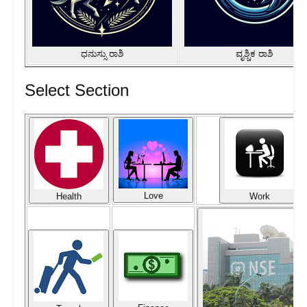
ಧನುಸ್ಸು ರಾಶಿ
ವೃಶ್ಚಿಕ ರಾಶಿ
Select Section
Love
Health
Work