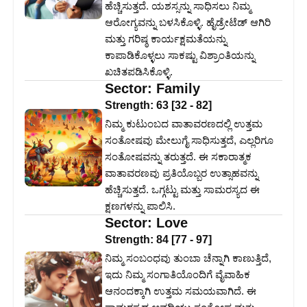
ಹೆಚ್ಚಿಸುತ್ತದೆ. ಯಶಸ್ಸನ್ನು ಸಾಧಿಸಲು ನಿಮ್ಮ
ಆರೋಗ್ಯವನ್ನು ಬಳಸಿಕೊಳ್ಳಿ. ಹೈಡ್ರೇಟೆಡ್ ಆಗಿರಿ
ಮತ್ತು ಗರಿಷ್ಠ ಕಾರ್ಯಕ್ಷಮತೆಯನ್ನು
ಕಾಪಾಡಿಕೊಳ್ಳಲು ಸಾಕಷ್ಟು ವಿಶ್ರಾಂತಿಯನ್ನು
ಖಚಿತಪಡಿಸಿಕೊಳ್ಳಿ.
Sector:
Family
Strength:
63
[
32
-
82
]
ನಿಮ್ಮ ಕುಟುಂಬದ ವಾತಾವರಣದಲ್ಲಿ ಉತ್ತಮ
ಸಂತೋಷವು ಮೇಲುಗೈ ಸಾಧಿಸುತ್ತದೆ, ಎಲ್ಲರಿಗೂ
ಸಂತೋಷವನ್ನು ತರುತ್ತದೆ. ಈ ಸಕಾರಾತ್ಮಕ
ವಾತಾವರಣವು ಪ್ರತಿಯೊಬ್ಬರ ಉತ್ಸಾಹವನ್ನು
ಹೆಚ್ಚಿಸುತ್ತದೆ. ಒಗ್ಗಟ್ಟು ಮತ್ತು ಸಾಮರಸ್ಯದ ಈ
ಕ್ಷಣಗಳನ್ನು ಪಾಲಿಸಿ.
Sector:
Love
Strength:
84
[
77
-
97
]
ನಿಮ್ಮ ಸಂಬಂಧವು ತುಂಬಾ ಚೆನ್ನಾಗಿ ಕಾಣುತ್ತಿದೆ,
ಇದು ನಿಮ್ಮ ಸಂಗಾತಿಯೊಂದಿಗೆ ವೈವಾಹಿಕ
ಆನಂದಕ್ಕಾಗಿ ಉತ್ತಮ ಸಮಯವಾಗಿದೆ. ಈ