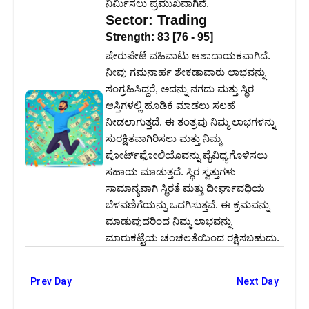
ನಿರ್ಮಿಸಲು ಪ್ರಮುಖವಾಗಿವೆ.
Sector:
Trading
Strength:
83
[
76
-
95
]
ಷೇರುಪೇಟೆ ವಹಿವಾಟು ಆಶಾದಾಯಕವಾಗಿದೆ.
ನೀವು ಗಮನಾರ್ಹ ಶೇಕಡಾವಾರು ಲಾಭವನ್ನು
ಸಂಗ್ರಹಿಸಿದ್ದರೆ, ಅದನ್ನು ನಗದು ಮತ್ತು ಸ್ಥಿರ
ಆಸ್ತಿಗಳಲ್ಲಿ ಹೂಡಿಕೆ ಮಾಡಲು ಸಲಹೆ
ನೀಡಲಾಗುತ್ತದೆ. ಈ ತಂತ್ರವು ನಿಮ್ಮ ಲಾಭಗಳನ್ನು
ಸುರಕ್ಷಿತವಾಗಿರಿಸಲು ಮತ್ತು ನಿಮ್ಮ
ಪೋರ್ಟ್‌ಫೋಲಿಯೊವನ್ನು ವೈವಿಧ್ಯಗೊಳಿಸಲು
ಸಹಾಯ ಮಾಡುತ್ತದೆ. ಸ್ಥಿರ ಸ್ವತ್ತುಗಳು
ಸಾಮಾನ್ಯವಾಗಿ ಸ್ಥಿರತೆ ಮತ್ತು ದೀರ್ಘಾವಧಿಯ
ಬೆಳವಣಿಗೆಯನ್ನು ಒದಗಿಸುತ್ತವೆ. ಈ ಕ್ರಮವನ್ನು
ಮಾಡುವುದರಿಂದ ನಿಮ್ಮ ಲಾಭವನ್ನು
ಮಾರುಕಟ್ಟೆಯ ಚಂಚಲತೆಯಿಂದ ರಕ್ಷಿಸಬಹುದು.
Prev Day
Next Day