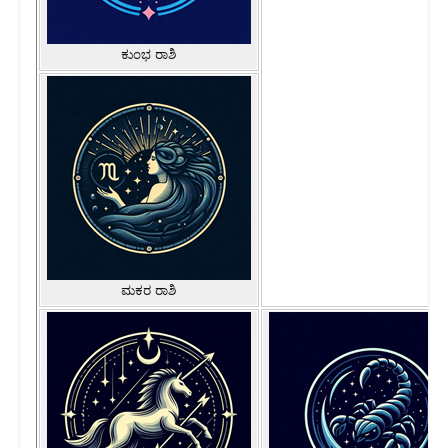
ಕುಂಭ ರಾಶಿ
ಮಕರ ರಾಶಿ