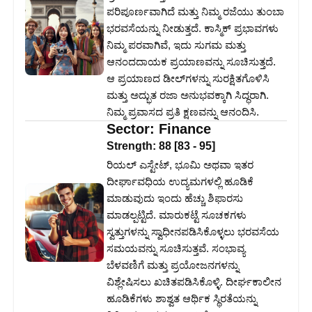
ಪರಿಪೂರ್ಣವಾಗಿದೆ ಮತ್ತು ನಿಮ್ಮ ರಜೆಯು ತುಂಬಾ
ಭರವಸೆಯನ್ನು ನೀಡುತ್ತದೆ. ಕಾಸ್ಮಿಕ್ ಪ್ರಭಾವಗಳು
ನಿಮ್ಮ ಪರವಾಗಿವೆ, ಇದು ಸುಗಮ ಮತ್ತು
ಆನಂದದಾಯಕ ಪ್ರಯಾಣವನ್ನು ಸೂಚಿಸುತ್ತದೆ.
ಆ ಪ್ರಯಾಣದ ಡೀಲ್‌ಗಳನ್ನು ಸುರಕ್ಷಿತಗೊಳಿಸಿ
ಮತ್ತು ಅದ್ಭುತ ರಜಾ ಅನುಭವಕ್ಕಾಗಿ ಸಿದ್ಧರಾಗಿ.
ನಿಮ್ಮ ಪ್ರವಾಸದ ಪ್ರತಿ ಕ್ಷಣವನ್ನು ಆನಂದಿಸಿ.
Sector:
Finance
Strength:
88
[
83
-
95
]
ರಿಯಲ್ ಎಸ್ಟೇಟ್, ಭೂಮಿ ಅಥವಾ ಇತರ
ದೀರ್ಘಾವಧಿಯ ಉದ್ಯಮಗಳಲ್ಲಿ ಹೂಡಿಕೆ
ಮಾಡುವುದು ಇಂದು ಹೆಚ್ಚು ಶಿಫಾರಸು
ಮಾಡಲ್ಪಟ್ಟಿದೆ. ಮಾರುಕಟ್ಟೆ ಸೂಚಕಗಳು
ಸ್ವತ್ತುಗಳನ್ನು ಸ್ವಾಧೀನಪಡಿಸಿಕೊಳ್ಳಲು ಭರವಸೆಯ
ಸಮಯವನ್ನು ಸೂಚಿಸುತ್ತವೆ. ಸಂಭಾವ್ಯ
ಬೆಳವಣಿಗೆ ಮತ್ತು ಪ್ರಯೋಜನಗಳನ್ನು
ವಿಶ್ಲೇಷಿಸಲು ಖಚಿತಪಡಿಸಿಕೊಳ್ಳಿ. ದೀರ್ಘಕಾಲೀನ
ಹೂಡಿಕೆಗಳು ಶಾಶ್ವತ ಆರ್ಥಿಕ ಸ್ಥಿರತೆಯನ್ನು