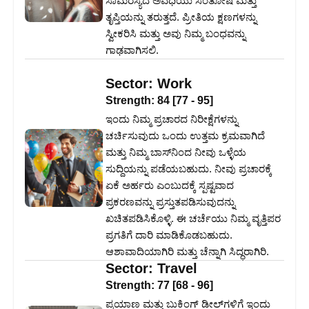
ಸಾಮರಸ್ಯದ ಅವಧಿಯು ಸಂತೋಷ ಮತ್ತು
ತೃಪ್ತಿಯನ್ನು ತರುತ್ತದೆ. ಪ್ರೀತಿಯ ಕ್ಷಣಗಳನ್ನು
ಸ್ವೀಕರಿಸಿ ಮತ್ತು ಅವು ನಿಮ್ಮ ಬಂಧವನ್ನು
ಗಾಢವಾಗಿಸಲಿ.
Sector:
Work
Strength:
84
[
77
-
95
]
ಇಂದು ನಿಮ್ಮ ಪ್ರಚಾರದ ನಿರೀಕ್ಷೆಗಳನ್ನು
ಚರ್ಚಿಸುವುದು ಒಂದು ಉತ್ತಮ ಕ್ರಮವಾಗಿದೆ
ಮತ್ತು ನಿಮ್ಮ ಬಾಸ್‌ನಿಂದ ನೀವು ಒಳ್ಳೆಯ
ಸುದ್ದಿಯನ್ನು ಪಡೆಯಬಹುದು. ನೀವು ಪ್ರಚಾರಕ್ಕೆ
ಏಕೆ ಅರ್ಹರು ಎಂಬುದಕ್ಕೆ ಸ್ಪಷ್ಟವಾದ
ಪ್ರಕರಣವನ್ನು ಪ್ರಸ್ತುತಪಡಿಸುವುದನ್ನು
ಖಚಿತಪಡಿಸಿಕೊಳ್ಳಿ. ಈ ಚರ್ಚೆಯು ನಿಮ್ಮ ವೃತ್ತಿಪರ
ಪ್ರಗತಿಗೆ ದಾರಿ ಮಾಡಿಕೊಡಬಹುದು.
ಆಶಾವಾದಿಯಾಗಿರಿ ಮತ್ತು ಚೆನ್ನಾಗಿ ಸಿದ್ಧರಾಗಿರಿ.
Sector:
Travel
Strength:
77
[
68
-
96
]
ಪ್ರಯಾಣ ಮತ್ತು ಬುಕಿಂಗ್ ಡೀಲ್‌ಗಳಿಗೆ ಇಂದು