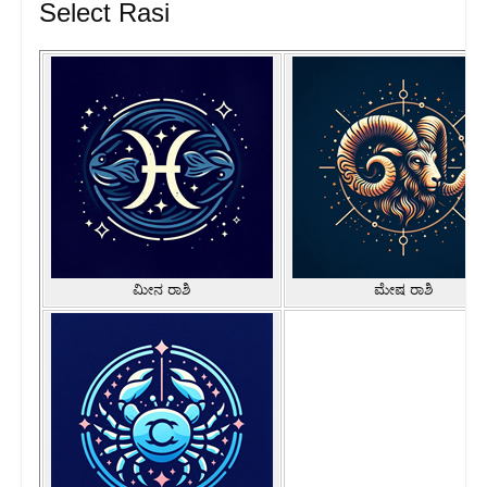
Select Rasi
ಮೀನ ರಾಶಿ
ಮೇಷ ರಾಶಿ