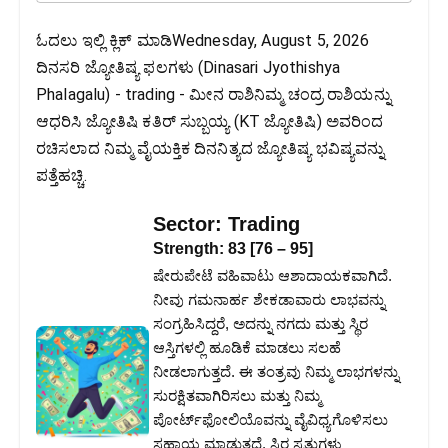
ಓದಲು ಇಲ್ಲಿ ಕ್ಲಿಕ್ ಮಾಡಿWednesday, August 5, 2026
ದಿನಸರಿ ಜ್ಯೋತಿಷ್ಯ ಫಲಗಳು (Dinasari Jyothishya
Phalagalu) - trading - ಮೀನ ರಾಶಿನಿಮ್ಮ ಚಂದ್ರ ರಾಶಿಯನ್ನು
ಆಧರಿಸಿ ಜ್ಯೋತಿಷಿ ಕತಿರ್ ಸುಬ್ಬಯ್ಯ (KT ಜ್ಯೋತಿಷಿ) ಅವರಿಂದ
ರಚಿಸಲಾದ ನಿಮ್ಮ ವೈಯಕ್ತಿಕ ದಿನನಿತ್ಯದ ಜ್ಯೋತಿಷ್ಯ ಭವಿಷ್ಯವನ್ನು
ಪತ್ತೆಹಚ್ಚಿ.
Sector:
Trading
Strength:
83
[
76
–
95
]
ಷೇರುಪೇಟೆ ವಹಿವಾಟು ಆಶಾದಾಯಕವಾಗಿದೆ.
ನೀವು ಗಮನಾರ್ಹ ಶೇಕಡಾವಾರು ಲಾಭವನ್ನು
ಸಂಗ್ರಹಿಸಿದ್ದರೆ, ಅದನ್ನು ನಗದು ಮತ್ತು ಸ್ಥಿರ
ಆಸ್ತಿಗಳಲ್ಲಿ ಹೂಡಿಕೆ ಮಾಡಲು ಸಲಹೆ
ನೀಡಲಾಗುತ್ತದೆ. ಈ ತಂತ್ರವು ನಿಮ್ಮ ಲಾಭಗಳನ್ನು
ಸುರಕ್ಷಿತವಾಗಿರಿಸಲು ಮತ್ತು ನಿಮ್ಮ
ಪೋರ್ಟ್‌ಫೋಲಿಯೊವನ್ನು ವೈವಿಧ್ಯಗೊಳಿಸಲು
ಸಹಾಯ ಮಾಡುತ್ತದೆ. ಸ್ಥಿರ ಸ್ವತ್ತುಗಳು