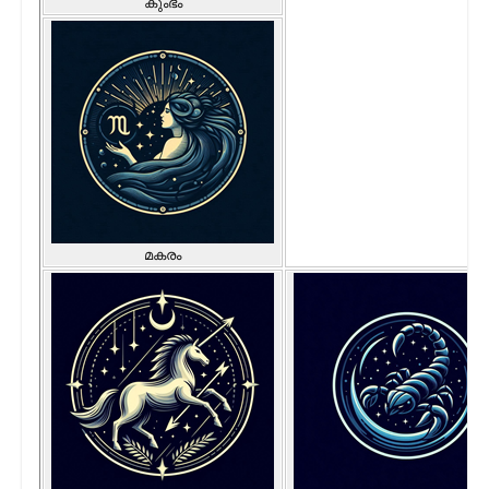
കുംഭം
മകരം