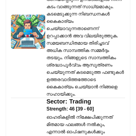
കടം വാങ്ങുന്നത് സാധ്യമാകും.
കടമെടുക്കുന്ന നിബന്ധനകൾ
കൈകാര്യം
ചെയ്യാവുന്നതാണെന്ന്
ഉറപ്പാക്കാൻ അവ വിലയിരുത്തുക.
സമയബന്ധിതമായ തിരിച്ചടവ്
അധിക സാമ്പത്തിക സമ്മർദ്ദം
തടയും. നിങ്ങളുടെ സാമ്പത്തികം
ശ്രദ്ധാപൂർവ്വം ആസൂത്രണം
ചെയ്യുന്നത് കടമെടുത്ത ഫണ്ടുകൾ
ഉത്തരവാദിത്തത്തോടെ
കൈകാര്യം ചെയ്യാൻ നിങ്ങളെ
സഹായിക്കും.
Sector:
Trading
Strength:
46
[
39
-
60
]
ഓഹരികളിൽ നിക്ഷേപിക്കുന്നത്
മിതമായ ഫലങ്ങൾ നൽകും,
എന്നാൽ ഓപ്ഷനുകൾക്കും