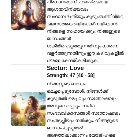
പ്രധാനമാണ്. ഫലപ്രദമായ
ആശയവിനിമയവും
സഹാനുഭൂതിയും കുടുംബത്തിൻ്റെ
ചലനാത്മകതയിലേക്ക് നയിക്കാൻ
നിങ്ങളെ സഹായിക്കും. നിങ്ങളുടെ
ബന്ധങ്ങൾ
ശക്തിപ്പെടുത്തുന്നതിനും ധാരണ
വളർത്തുന്നതിനും ഈ കഴിവുകളിൽ
ശ്രദ്ധ കേന്ദ്രീകരിക്കുക.
Sector:
Love
Strength:
47
[
40
-
58
]
നിങ്ങളുടെ ബന്ധം
മെച്ചപ്പെടുമ്പോൾ, നിങ്ങൾക്ക്
കൂടുതൽ മെച്ചവും സന്തോഷവും
അനുഭവപ്പെടും. നല്ല
സംഭവവികാസങ്ങൾ സന്തോഷവും
സംതൃപ്തിയും നൽകും. നിങ്ങളുടെ
ബന്ധം കൂടുതൽ
ആഴത്തിലാക്കാനും യോജിപ്പുള്ള