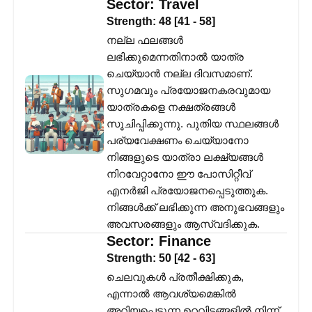
Sector:
Travel
Strength:
48
[
41
-
58
]
നല്ല ഫലങ്ങൾ
ലഭിക്കുമെന്നതിനാൽ യാത്ര
ചെയ്യാൻ നല്ല ദിവസമാണ്.
സുഗമവും പ്രയോജനകരവുമായ
യാത്രകളെ നക്ഷത്രങ്ങൾ
സൂചിപ്പിക്കുന്നു. പുതിയ സ്ഥലങ്ങൾ
പര്യവേക്ഷണം ചെയ്യാനോ
നിങ്ങളുടെ യാത്രാ ലക്ഷ്യങ്ങൾ
നിറവേറ്റാനോ ഈ പോസിറ്റീവ്
എനർജി പ്രയോജനപ്പെടുത്തുക.
നിങ്ങൾക്ക് ലഭിക്കുന്ന അനുഭവങ്ങളും
അവസരങ്ങളും ആസ്വദിക്കുക.
Sector:
Finance
Strength:
50
[
42
-
63
]
ചെലവുകൾ പ്രതീക്ഷിക്കുക,
എന്നാൽ ആവശ്യമെങ്കിൽ
അറിയപ്പെടുന്ന ഉറവിടങ്ങളിൽ നിന്ന്