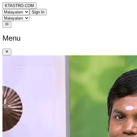
KTASTRO.COM
Sign In
Menu