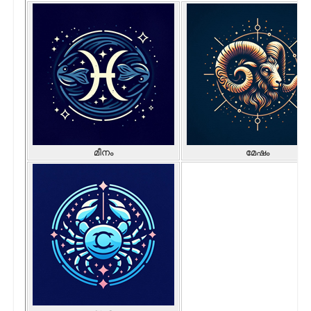
മീനം
മേഷം