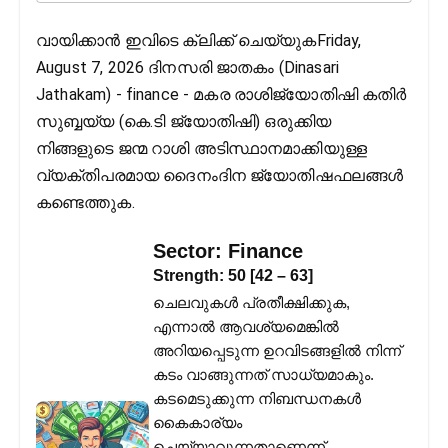
വായിക്കാൻ ഇവിടെ ക്ലിക്ക് ചെയ്യുകFriday,
August 7, 2026 ദിനസരി ജാതകം (Dinasari
Jathakam) - finance - മകര രാശിജ്യോതിഷി കതിര്‍
സുബ്ബയ്യ (കെ.ടി ജ്യോതിഷി) ഒരുക്കിയ
നിങ്ങളുടെ ജന്മ റാശി അടിസ്ഥാനമാക്കിയുള്ള
വ്യക്തിപരമായ ദൈനംദിന ജ്യോതിഷഫലങ്ങള്‍
കണ്ടെത്തുക.
Sector:
Finance
Strength:
50
[
42
–
63
]
ചെലവുകൾ പ്രതീക്ഷിക്കുക,
എന്നാൽ ആവശ്യമെങ്കിൽ
അറിയപ്പെടുന്ന ഉറവിടങ്ങളിൽ നിന്ന്
കടം വാങ്ങുന്നത് സാധ്യമാകും.
കടമെടുക്കുന്ന നിബന്ധനകൾ
കൈകാര്യം
ചെയ്യാവുന്നതാണെന്ന്