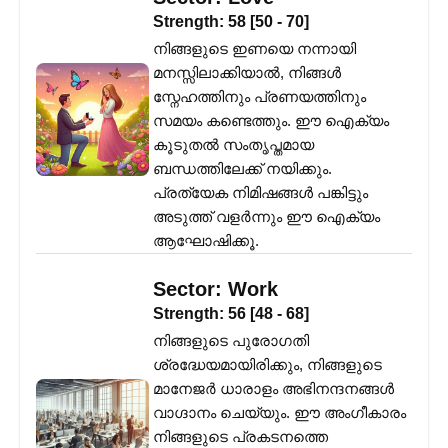
Strength:
58
[
50
-
70
]
നിങ്ങളുടെ ഇണയെ നന്നായി
മനസ്സിലാക്കിയാൽ, നിങ്ങൾ
സ്നേഹത്തിനും പ്രണയത്തിനും
സമയം കണ്ടെത്തും. ഈ ഐക്യം
കൂടുതൽ സംതൃപ്തമായ
ബന്ധത്തിലേക്ക് നയിക്കും.
പ്രത്യേക നിമിഷങ്ങൾ പങ്കിട്ടും
അടുത്ത് വളർന്നും ഈ ഐക്യം
ആഘോഷിക്കൂ.
Sector:
Work
Strength:
56
[
48
-
68
]
നിങ്ങളുടെ പുരോഗതി
ശ്രദ്ധേയമായിരിക്കും, നിങ്ങളുടെ
മാനേജർ ധാരാളം അഭിനന്ദനങ്ങൾ
വാഗ്ദാനം ചെയ്യും. ഈ അംഗീകാരം
നിങ്ങളുടെ പ്രകടനത്തെ