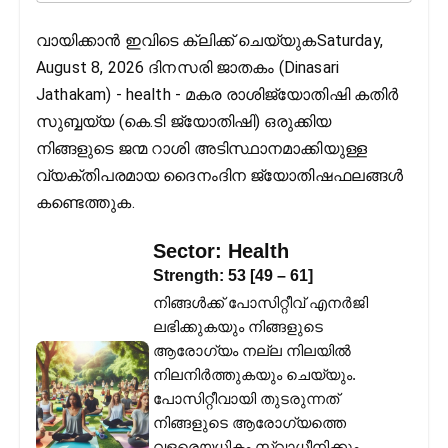
വായിക്കാൻ ഇവിടെ ക്ലിക്ക് ചെയ്യുകSaturday,
August 8, 2026 ദിനസരി ജാതകം (Dinasari
Jathakam) - health - മകര രാശിജ്യോതിഷി കതിര്‍
സുബ്ബയ്യ (കെ.ടി ജ്യോതിഷി) ഒരുക്കിയ
നിങ്ങളുടെ ജന്മ റാശി അടിസ്ഥാനമാക്കിയുള്ള
വ്യക്തിപരമായ ദൈനംദിന ജ്യോതിഷഫലങ്ങള്‍
കണ്ടെത്തുക.
Sector:
Health
Strength:
53
[
49
–
61
]
നിങ്ങൾക്ക് പോസിറ്റീവ് എനർജി
ലഭിക്കുകയും നിങ്ങളുടെ
ആരോഗ്യം നല്ല നിലയിൽ
നിലനിർത്തുകയും ചെയ്യും.
പോസിറ്റീവായി തുടരുന്നത്
നിങ്ങളുടെ ആരോഗ്യത്തെ
വളരെയധികം സ്വാധീനിക്കും.