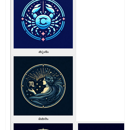
കുംഭം
മകരം