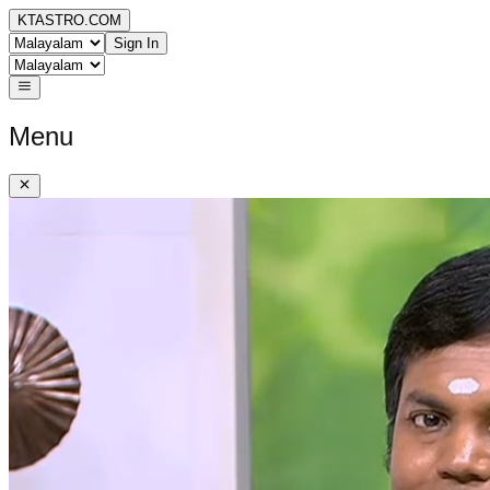
KTASTRO.COM
Sign In
Menu