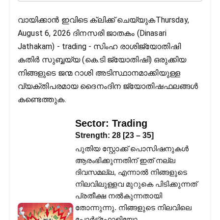
വായിക്കാൻ ഇവിടെ ക്ലിക്ക് ചെയ്യുകThursday,
August 6, 2026 ദിനസരി ജാതകം (Dinasari
Jathakam) - trading - സിംഹ രാശിജ്യോതിഷി
കതിര്‍ സുബ്ബയ്യ (കെ.ടി ജ്യോതിഷി) ഒരുക്കിയ
നിങ്ങളുടെ ജന്മ റാശി അടിസ്ഥാനമാക്കിയുള്ള
വ്യക്തിപരമായ ദൈനംദിന ജ്യോതിഷഫലങ്ങള്‍
കണ്ടെത്തുക.
Sector:
Trading
Strength:
28
[
23
–
35
]
പുതിയ സ്റ്റോക്ക് പൊസിഷനുകൾ
ആരംഭിക്കുന്നതിന് ഇത് നല്ല
ദിവസമല്ല, എന്നാൽ നിങ്ങളുടെ
നിലവിലുള്ളവ മുറുകെ പിടിക്കുന്നത്
പ്രതീക്ഷ നൽകുന്നതായി
തോന്നുന്നു. നിങ്ങളുടെ നിലവിലെ
പോർട്ട്‌ഫോളിയോ