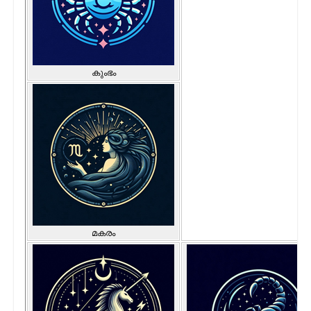
കുംഭം
മകരം