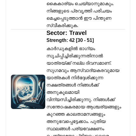
കൈകാര്യം ചെയ്യാനുമാകും.
നിങ്ങളുടെ പ്രവൃത്തി പരിചയം
മെച്ചപ്പെടുത്താൻ ഈ പിന്തുണ
സ്വീകരിക്കുക.
Sector:
Travel
Strength:
42
[
30
-
51
]
കാർഡുകളിൽ ഭാഗ്യം
സൂചിപ്പിച്ചിരിക്കുന്നതിനാൽ
യാത്രയ്ക്ക് നല്ല ദിവസമാണ്.
സുഗമവും ആസ്വാദ്യകരവുമായ
യാത്രകൾ നിർദ്ദേശിക്കുന്ന
നക്ഷത്രങ്ങൾ നിങ്ങൾക്ക്
അനുകൂലമായി
വിന്യസിച്ചിരിക്കുന്നു. നിങ്ങൾക്ക്
സന്തോഷകരമായ ആശ്ചര്യങ്ങളും
കുറഞ്ഞ കാലതാമസങ്ങളും
അനുഭവപ്പെട്ടേക്കാം. പുതിയ
സ്ഥലങ്ങൾ പര്യവേക്ഷണം
ചെയ്യാനോ പ്രിയപ്പെട്ടവരെ