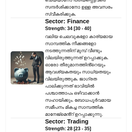
സന്ദർശിക്കാനോ ഉള്ള അവസരം
സ്വീകരിക്കുക.
Sector:
Finance
Strength:
34
[
30
-
40
]
വലിയ ചെലവുകളോ കാര്യമായ
സാമ്പത്തിക നീക്കങ്ങളോ
നടത്തുന്നതിന് മുമ്പ് വീണ്ടും
വിലയിരുത്തുന്നത് ഉറപ്പാക്കുക.
ഓരോ തീരുമാനത്തിൻ്റെയും
ആവശ്യകതയും സാധ്യതയും
വിലയിരുത്തുക. ജാഗ്രത
പാലിക്കുന്നത് ഭാവിയിൽ
പശ്ചാത്താപം ഒഴിവാക്കാൻ
സഹായിക്കും. ബോധപൂർവമായ
സമീപനം മികച്ച സാമ്പത്തിക
മാനേജ്മെൻ്റ് ഉറപ്പാക്കുന്നു.
Sector:
Trading
Strength:
28
[
23
-
35
]