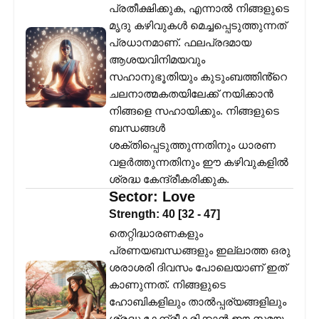
പ്രതീക്ഷിക്കുക, എന്നാൽ നിങ്ങളുടെ
മൃദു കഴിവുകൾ മെച്ചപ്പെടുത്തുന്നത്
പ്രധാനമാണ്. ഫലപ്രദമായ
ആശയവിനിമയവും
സഹാനുഭൂതിയും കുടുംബത്തിൻ്റെ
ചലനാത്മകതയിലേക്ക് നയിക്കാൻ
നിങ്ങളെ സഹായിക്കും. നിങ്ങളുടെ
ബന്ധങ്ങൾ
ശക്തിപ്പെടുത്തുന്നതിനും ധാരണ
വളർത്തുന്നതിനും ഈ കഴിവുകളിൽ
ശ്രദ്ധ കേന്ദ്രീകരിക്കുക.
Sector:
Love
Strength:
40
[
32
-
47
]
തെറ്റിദ്ധാരണകളും
പ്രണയബന്ധങ്ങളും ഇല്ലാത്ത ഒരു
ശരാശരി ദിവസം പോലെയാണ് ഇത്
കാണുന്നത്. നിങ്ങളുടെ
ഹോബികളിലും താൽപ്പര്യങ്ങളിലും
ശ്രദ്ധ കേന്ദ്രീകരിക്കാൻ ഈ സമയം