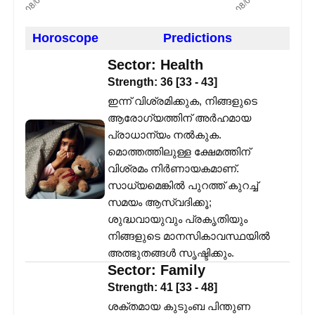
Horoscope
Predictions
Sector:
Health
Strength:
36
[
33
-
43
]
ഇന്ന് വിശ്രമിക്കുക, നിങ്ങളുടെ
ആരോഗ്യത്തിന് അർഹമായ
പ്രാധാന്യം നൽകുക.
മൊത്തത്തിലുള്ള ക്ഷേമത്തിന്
വിശ്രമം നിർണായകമാണ്.
സാധ്യമെങ്കിൽ പുറത്ത് കുറച്ച്
സമയം ആസ്വദിക്കൂ;
ശുദ്ധവായുവും പ്രകൃതിയും
നിങ്ങളുടെ മാനസികാവസ്ഥയിൽ
അത്ഭുതങ്ങൾ സൃഷ്ടിക്കും.
Sector:
Family
Strength:
41
[
33
-
48
]
ശക്തമായ കുടുംബ പിന്തുണ