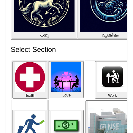
ധനു
വൃശ്ചികം
Select Section
Love
Health
Work