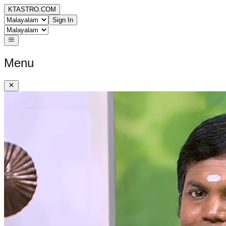
KTASTRO.COM
Sign In
Menu