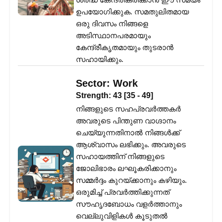
ഉപയോഗിക്കുക. സമതുലിതമായ
ഒരു ദിവസം നിങ്ങളെ
അടിസ്ഥാനപരമായും
കേന്ദ്രീകൃതമായും തുടരാൻ
സഹായിക്കും.
Sector:
Work
Strength:
43
[
35
-
49
]
നിങ്ങളുടെ സഹപ്രവർത്തകർ
അവരുടെ പിന്തുണ വാഗ്ദാനം
ചെയ്യുന്നതിനാൽ നിങ്ങൾക്ക്
ആശ്വാസം ലഭിക്കും. അവരുടെ
സഹായത്തിന് നിങ്ങളുടെ
ജോലിഭാരം ലഘൂകരിക്കാനും
സമ്മർദ്ദം കുറയ്ക്കാനും കഴിയും.
ഒരുമിച്ച് പ്രവർത്തിക്കുന്നത്
സൗഹൃദബോധം വളർത്താനും
വെല്ലുവിളികൾ കൂടുതൽ