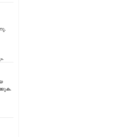
നു.
ം.
യ
്കുക.
.