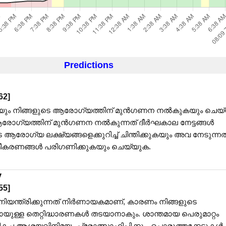
Predictions
62
]
കുകയും നിങ്ങളുടെ ആരോഗ്യത്തിന് മുൻഗണന നൽകുകയും ചെയ
 ആരോഗ്യത്തിന് മുൻഗണന നൽകുന്നത് ദീർഘകാല നേട്ടങ്ങൾ
 ആരോഗ്യ ലക്ഷ്യങ്ങളെക്കുറിച്ച് ചിന്തിക്കുകയും അവ നേടുന്നത
കരണങ്ങൾ പരിഗണിക്കുകയും ചെയ്യുക.
y
55
]
ിയന്ത്രിക്കുന്നത് നിർണായകമാണ്, കാരണം നിങ്ങളുടെ
ായുള്ള തെറ്റിദ്ധാരണകൾ തടയാനാകും. ശാന്തമായ പെരുമാറ്റം
മികച്ച ആശയവിനിമയം പ്രോത്സാഹിപ്പിക്കും. പൊരുത്തക്കേടുകൾ