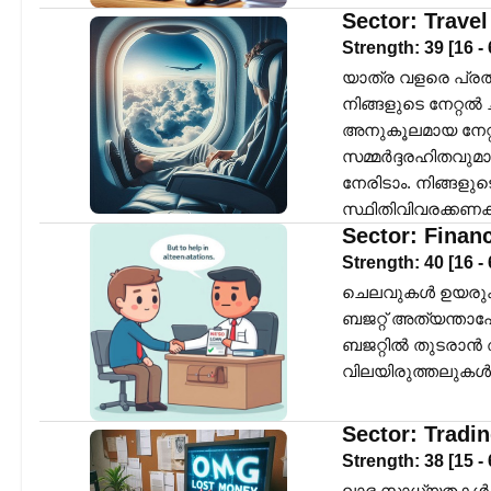
Sector:
Travel
Strength:
39
[
16
-
യാത്ര വളരെ പ്രതീ
നിങ്ങളുടെ നേറ്റൽ
അനുകൂലമായ നേറ്റ
സമ്മർദ്ദരഹിതവുമാ
നേരിടാം. നിങ്ങള
സ്ഥിതിവിവരക്കണ
Sector:
Finan
Strength:
40
[
16
-
ചെലവുകൾ ഉയരുകയ
ബജറ്റ് അത്യന്താപ
ബജറ്റിൽ തുടരാൻ 
വിലയിരുത്തലുകൾ 
Sector:
Tradi
Strength:
38
[
15
-
ലാഭ സാധ്യതകൾ ഉണ്