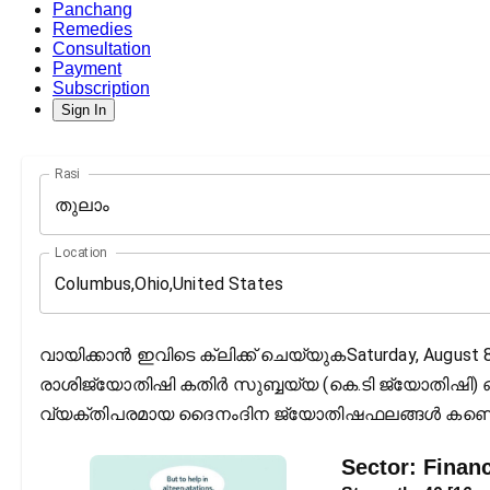
Panchang
Remedies
Consultation
Payment
Subscription
Sign In
Rasi
തുലാം
Location
വായിക്കാൻ ഇവിടെ ക്ലിക്ക് ചെയ്യുകSaturday, August 8
രാശിജ്യോതിഷി കതിര്‍ സുബ്ബയ്യ (കെ.ടി ജ്യോതിഷി) ഒ
വ്യക്തിപരമായ ദൈനംദിന ജ്യോതിഷഫലങ്ങള്‍ കണ്ട
Sector:
Finan