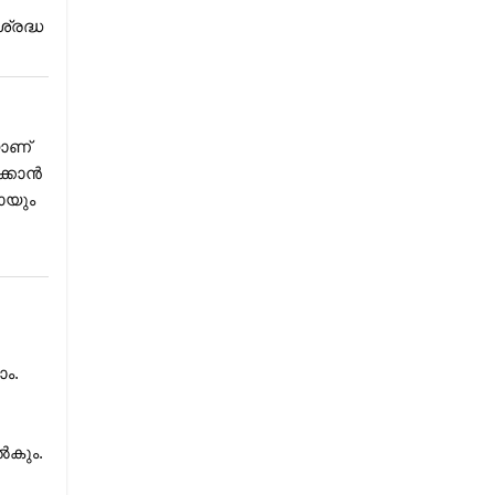
്രദ്ധ
യാണ്
ക്കാൻ
ായും
ാം.
ൽകും.