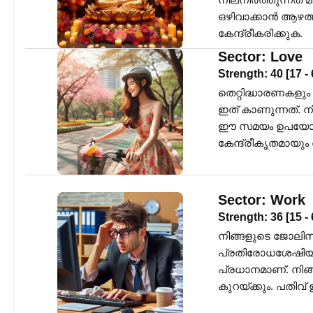
ഒഴിവാക്കാൻ ആഴത്ത
കേന്ദ്രീകരിക്കുക.
Sector:
Love
Strength:
40
[
17
-
തെറ്റിദ്ധാരണകള
ഇത് കാണുന്നത്. ന
ഈ സമയം ഉപയോഗിക
കേന്ദ്രീകൃതമായും
Sector:
Work
Strength:
36
[
15
-
നിങ്ങളുടെ ജോലിസ്
പ്രതിരോധശേഷിയും സ
പ്രധാനമാണ്. നിങ്ങൾ
കുറയ്ക്കും. പത