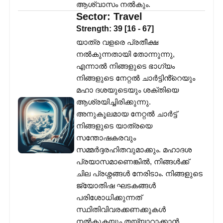
ആശ്വാസം നൽകും.
Sector:
Travel
Strength:
39
[
16
-
67
]
യാത്ര വളരെ പ്രതീക്ഷ
നൽകുന്നതായി തോന്നുന്നു,
എന്നാൽ നിങ്ങളുടെ ഭാഗ്യം
നിങ്ങളുടെ നേറ്റൽ ചാർട്ടിൻ്റെയും
മഹാ ദശയുടെയും ശക്തിയെ
ആശ്രയിച്ചിരിക്കുന്നു.
അനുകൂലമായ നേറ്റൽ ചാർട്ട്
നിങ്ങളുടെ യാത്രയെ
സന്തോഷകരവും
സമ്മർദ്ദരഹിതവുമാക്കും. മഹാദശ
പ്രയാസമാണെങ്കിൽ, നിങ്ങൾക്ക്
ചില പ്രശ്നങ്ങൾ നേരിടാം. നിങ്ങളുടെ
ജ്യോതിഷ ഘടകങ്ങൾ
പരിശോധിക്കുന്നത്
സ്ഥിതിവിവരക്കണക്കുകൾ
നൽകുകയും തയ്യാറാക്കാൻ