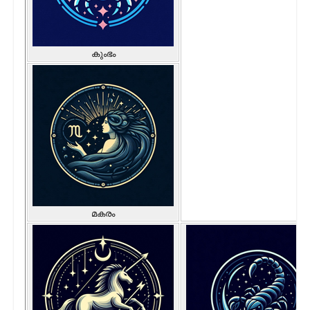
കുംഭം
മകരം