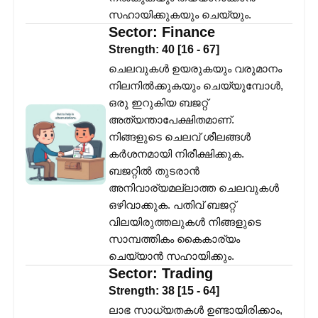
സഹായിക്കുകയും ചെയ്യും.
Sector:
Finance
Strength:
40
[
16
-
67
]
ചെലവുകൾ ഉയരുകയും വരുമാനം
നിലനിൽക്കുകയും ചെയ്യുമ്പോൾ,
ഒരു ഇറുകിയ ബജറ്റ്
അത്യന്താപേക്ഷിതമാണ്.
നിങ്ങളുടെ ചെലവ് ശീലങ്ങൾ
കർശനമായി നിരീക്ഷിക്കുക.
ബജറ്റിൽ തുടരാൻ
അനിവാര്യമല്ലാത്ത ചെലവുകൾ
ഒഴിവാക്കുക. പതിവ് ബജറ്റ്
വിലയിരുത്തലുകൾ നിങ്ങളുടെ
സാമ്പത്തികം കൈകാര്യം
ചെയ്യാൻ സഹായിക്കും.
Sector:
Trading
Strength:
38
[
15
-
64
]
ലാഭ സാധ്യതകൾ ഉണ്ടായിരിക്കാം,