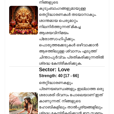
നിങ്ങളുടെ
കുടുംബാംഗങ്ങളുമായുള്ള
തെറ്റിദ്ധാരണകൾ തടയാനാകും.
ശാന്തമായ പെരുമാറ്റം
നിലനിർത്തുന്നത് മികച്ച
ആശയവിനിമയം
പ്രോത്സാഹിപ്പിക്കും.
പൊരുത്തക്കേടുകൾ ഒഴിവാക്കാൻ
ആഴത്തിലുള്ള ശ്വാസം എടുത്ത്
ചിന്താപൂർവ്വം പ്രതികരിക്കുന്നതിൽ
ശ്രദ്ധ കേന്ദ്രീകരിക്കുക.
Sector:
Love
Strength:
40
[
17
-
66
]
തെറ്റിദ്ധാരണകളും
പ്രണയബന്ധങ്ങളും ഇല്ലാത്ത ഒരു
ശരാശരി ദിവസം പോലെയാണ് ഇത്
കാണുന്നത്. നിങ്ങളുടെ
ഹോബികളിലും താൽപ്പര്യങ്ങളിലും
ശ്രദ്ധ കേന്ദ്രീകരിക്കാൻ ഈ സമയം