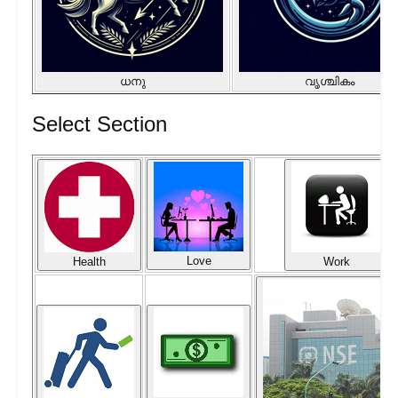
ധനു
വൃശ്ചികം
Select Section
Love
Health
Work