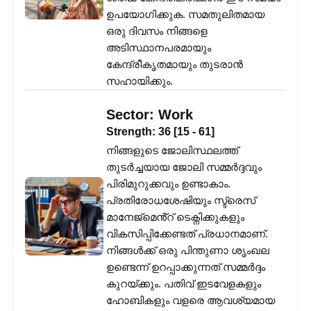
ഉപയോഗിക്കുക. സമതുലിതമായ
ഒരു ദിവസം നിങ്ങളെ
അടിസ്ഥാനപരമായും
കേന്ദ്രീകൃതമായും തുടരാൻ
സഹായിക്കും.
Sector:
Work
Strength:
36
[
15
-
61
]
നിങ്ങളുടെ ജോലിസ്ഥലത്ത്
തുടർച്ചയായ ജോലി സമ്മർദ്ദവും
പിരിമുറുക്കവും ഉണ്ടാകാം.
പ്രതിരോധശേഷിയും സ്ട്രെസ്
മാനേജ്മെൻ്റ് ടെക്നിക്കുകളും
വികസിപ്പിക്കേണ്ടത് പ്രധാനമാണ്.
നിങ്ങൾക്ക് ഒരു പിന്തുണാ ശൃംഖല
ഉണ്ടെന്ന് ഉറപ്പാക്കുന്നത് സമ്മർദ്ദം
കുറയ്ക്കും. പതിവ് ഇടവേളകളും
ഹോബികളും വളരെ ആവശ്യമായ