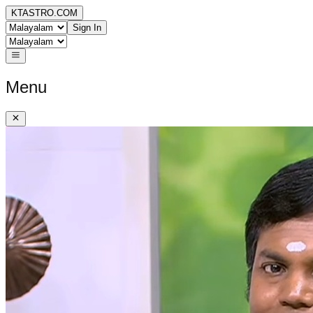
KTASTRO.COM
Sign In
Menu