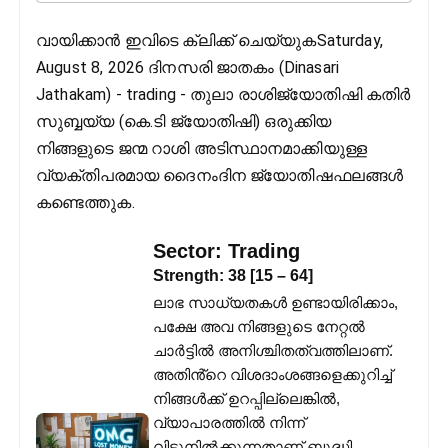
വായിക്കാൻ ഇവിടെ ക്ലിക്ക് ചെയ്യുകSaturday,
August 8, 2026 ദിനസരി ജാതകം (Dinasari
Jathakam) - trading - തുലാ രാശിജ്യോതിഷി കതിര്‍
സുബ്ബയ്യ (കെ.ടി ജ്യോതിഷി) ഒരുക്കിയ
നിങ്ങളുടെ ജന്മ റാശി അടിസ്ഥാനമാക്കിയുള്ള
വ്യക്തിപരമായ ദൈനംദിന ജ്യോതിഷഫലങ്ങള്‍
കണ്ടെത്തുക.
Sector:
Trading
Strength:
38
[
15
–
64
]
ലാഭ സാധ്യതകൾ ഉണ്ടായിരിക്കാം,
പക്ഷേ അവ നിങ്ങളുടെ നേറ്റൽ
ചാർട്ടിൽ അനിശ്ചിതത്വത്തിലാണ്.
അതിൻ്റെ വിശദാംശങ്ങളെക്കുറിച്ച്
നിങ്ങൾക്ക് ഉറപ്പില്ലെങ്കിൽ,
വ്യാപാരത്തിൽ നിന്ന്
വിട്ടുനിൽക്കുന്നതാണ് ബുദ്ധി.