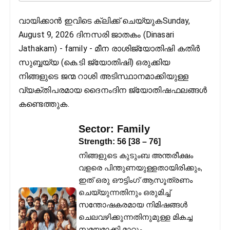
വായിക്കാൻ ഇവിടെ ക്ലിക്ക് ചെയ്യുകSunday,
August 9, 2026 ദിനസരി ജാതകം (Dinasari
Jathakam) - family - മീന രാശിജ്യോതിഷി കതിര്‍
സുബ്ബയ്യ (കെ.ടി ജ്യോതിഷി) ഒരുക്കിയ
നിങ്ങളുടെ ജന്മ റാശി അടിസ്ഥാനമാക്കിയുള്ള
വ്യക്തിപരമായ ദൈനംദിന ജ്യോതിഷഫലങ്ങള്‍
കണ്ടെത്തുക.
Sector:
Family
Strength:
56
[
38
–
76
]
നിങ്ങളുടെ കുടുംബ അന്തരീക്ഷം
വളരെ പിന്തുണയുള്ളതായിരിക്കും,
ഇത് ഒരു ഔട്ടിംഗ് ആസൂത്രണം
ചെയ്യുന്നതിനും ഒരുമിച്ച്
സന്തോഷകരമായ നിമിഷങ്ങൾ
ചെലവഴിക്കുന്നതിനുമുള്ള മികച്ച
സമയമാക്കി മാറ്റും.