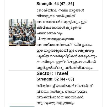
Strength:
64
[
47
-
86
]
ജോലിയിലെ നല്ല മാറ്റങ്ങൾ
നിങ്ങളുടെ വളർച്ചയ്ക്ക്
അവസരങ്ങൾ സൃഷ്ടിക്കും. ഈ
ക്രമീകരണങ്ങൾ കൂടുതൽ
ചലനാത്മകവും
പിന്തുണയുള്ളതുമായ
അന്തരീക്ഷത്തിലേക്ക് നയിച്ചേക്കാം.
ഈ മാറ്റങ്ങളുമായി ഇടപഴകുകയും
പുതിയ വെല്ലുവിളികൾ തേടുകയും
ചെയ്യുക. ഇത് നിങ്ങളുടെ കരിയർ
വളർച്ചയ്ക്ക് ഒരു വഴിത്തിരിവാകും.
Sector:
Travel
Strength:
62
[
44
-
83
]
ബിസിനസ്സ് യാത്രകൾ നിങ്ങൾക്ക്
വിജയം നൽകും, അതേസമയം
വ്യക്തിപരമായ യാത്രകൾ
സുഹൃത്തുക്കളുമായും