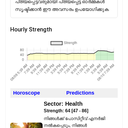
പ്രിയപ്പെട്ടവരുമായി പ്രിയപ്പെട്ട ഓർമ്മകൾ
സൃഷ്ടിക്കാൻ ഈ അവസരം ഉപയോഗിക്കുക.
Hourly Strength
Horoscope
Predictions
Sector:
Health
Strength:
64
[
47
-
86
]
നിങ്ങൾക്ക് പോസിറ്റീവ് എനർജി
നൽകപ്പെടും, നിങ്ങൾ