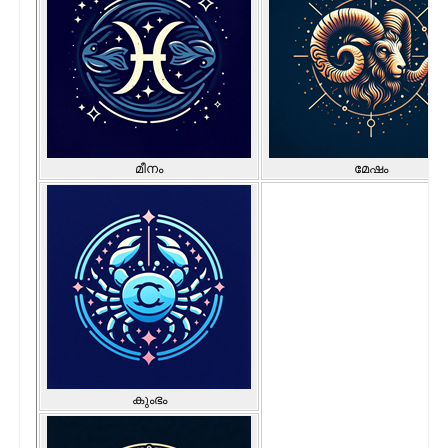
മീനം
മേഷം
കുംഭം