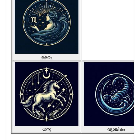
മകരം
ധനു
വൃശ്ചികം