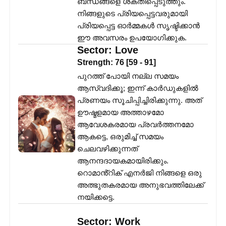
ബന്ധങ്ങളെ ശക്തിപ്പെടുത്തും.
നിങ്ങളുടെ പ്രിയപ്പെട്ടവരുമായി
പ്രിയപ്പെട്ട ഓർമ്മകൾ സൃഷ്ടിക്കാൻ
ഈ അവസരം ഉപയോഗിക്കുക.
Sector:
Love
Strength:
76
[
59
-
91
]
പുറത്ത് പോയി നല്ല സമയം
ആസ്വദിക്കൂ; ഇന്ന് കാർഡുകളിൽ
പ്രണയം സൂചിപ്പിച്ചിരിക്കുന്നു. അത്
ഊഷ്മളമായ അത്താഴമോ
ആവേശകരമായ പ്രവർത്തനമോ
ആകട്ടെ, ഒരുമിച്ച് സമയം
ചെലവഴിക്കുന്നത്
ആനന്ദദായകമായിരിക്കും.
റൊമാൻ്റിക് എനർജി നിങ്ങളെ ഒരു
അത്ഭുതകരമായ അനുഭവത്തിലേക്ക്
നയിക്കട്ടെ.
Sector:
Work