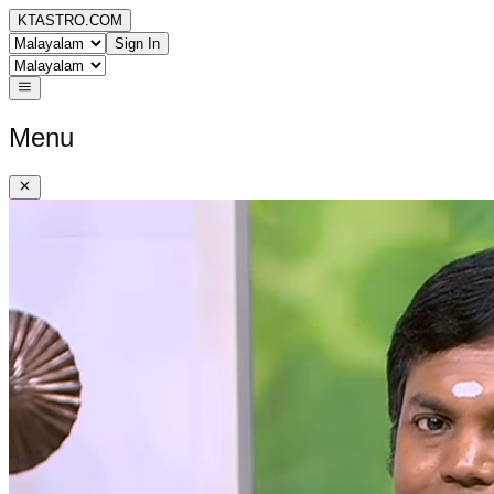
KTASTRO.COM
Sign In
Menu