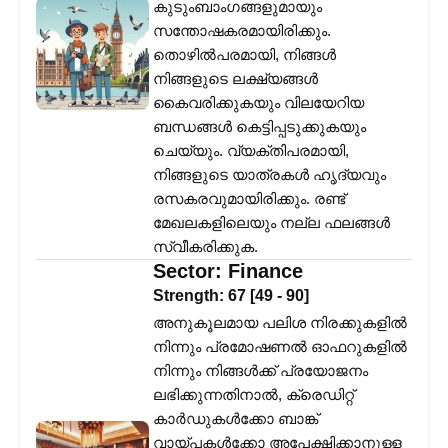
കുടുംബാംഗങ്ങളുമായും
സന്തോഷകരമായിരിക്കും.
തൊഴിൽപരമായി, നിങ്ങൾ
നിങ്ങളുടെ ലക്ഷ്യങ്ങൾ
കൈവരിക്കുകയും വിലയേറിയ
ബന്ധങ്ങൾ കെട്ടിപ്പടുക്കുകയും
ചെയ്യും. വ്യക്തിപരമായി,
നിങ്ങളുടെ യാത്രകൾ ഹൃദ്യവും
രസകരവുമായിരിക്കും. രണ്ട്
മേഖലകളിലെയും നല്ല ഫലങ്ങൾ
സ്വീകരിക്കുക.
Sector:
Finance
Strength:
67
[
49
-
90
]
അനുകൂലമായ പലിശ നിരക്കുകളിൽ
നിന്നും പ്രമോഷണൽ ഓഫറുകളിൽ
നിന്നും നിങ്ങൾക്ക് പ്രയോജനം
ലഭിക്കുന്നതിനാൽ, ക്രെഡിറ്റ്
കാർഡുകൾക്കോ ബാങ്ക്
വായ്പകൾക്കോ അപേക്ഷിക്കാനുള്ള