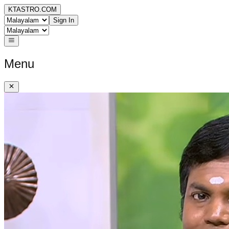
KTASTRO.COM
Sign In
Menu