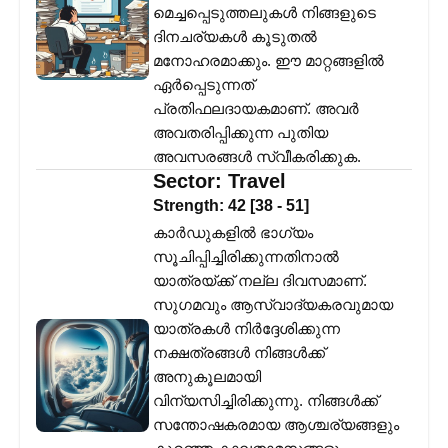
മെച്ചപ്പെടുത്തലുകൾ നിങ്ങളുടെ
ദിനചര്യകൾ കൂടുതൽ
മനോഹരമാക്കും. ഈ മാറ്റങ്ങളിൽ
ഏർപ്പെടുന്നത്
പ്രതിഫലദായകമാണ്. അവർ
അവതരിപ്പിക്കുന്ന പുതിയ
അവസരങ്ങൾ സ്വീകരിക്കുക.
Sector:
Travel
Strength:
42
[
38
-
51
]
കാർഡുകളിൽ ഭാഗ്യം
സൂചിപ്പിച്ചിരിക്കുന്നതിനാൽ
യാത്രയ്ക്ക് നല്ല ദിവസമാണ്.
സുഗമവും ആസ്വാദ്യകരവുമായ
യാത്രകൾ നിർദ്ദേശിക്കുന്ന
നക്ഷത്രങ്ങൾ നിങ്ങൾക്ക്
അനുകൂലമായി
വിന്യസിച്ചിരിക്കുന്നു. നിങ്ങൾക്ക്
സന്തോഷകരമായ ആശ്ചര്യങ്ങളും