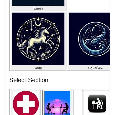
മകരം
ധനു
വൃശ്ചികം
Select Section