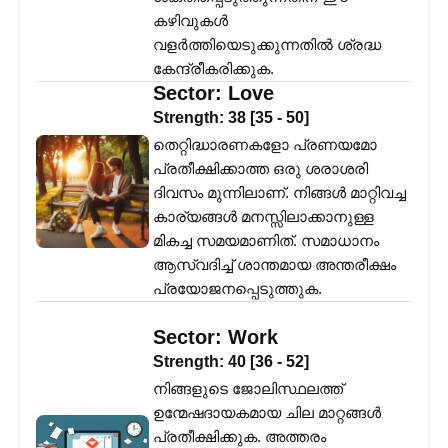
കഴിവുകൾ
വളർത്തിയെടുക്കുന്നതിൽ ശ്രദ്ധ
കേന്ദ്രീകരിക്കുക.
Sector:
Love
Strength:
38
[
35
-
50
]
തെറ്റിദ്ധാരണകളോ പ്രണയമോ
പ്രതീക്ഷിക്കാത്ത ഒരു ശരാശരി
ദിവസം മുന്നിലാണ്. നിങ്ങൾ മാറ്റിവച്ച
കാര്യങ്ങൾ മനസ്സിലാക്കാനുള്ള
മികച്ച സമയമാണിത്. സമാധാനം
ആസ്വദിച്ച് ശാന്തമായ അന്തരീക്ഷം
പ്രയോജനപ്പെടുത്തുക.
Sector:
Work
Strength:
40
[
36
-
52
]
നിങ്ങളുടെ ജോലിസ്ഥലത്ത്
ഉന്മേഷദായകമായ ചില മാറ്റങ്ങൾ
പ്രതീക്ഷിക്കുക. അത്തരം