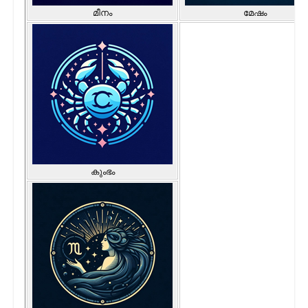
മീനം
മേഷം
കുംഭം