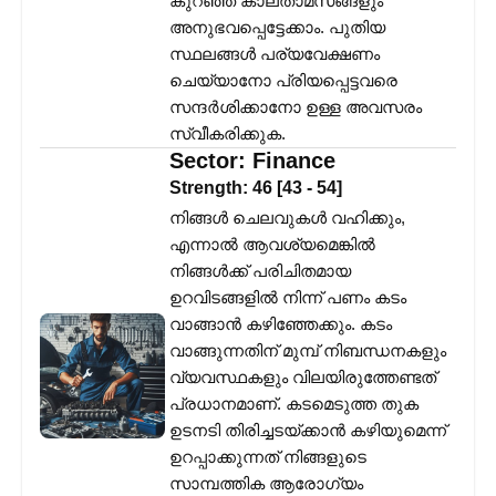
കുറഞ്ഞ കാലതാമസങ്ങളും
അനുഭവപ്പെട്ടേക്കാം. പുതിയ
സ്ഥലങ്ങൾ പര്യവേക്ഷണം
ചെയ്യാനോ പ്രിയപ്പെട്ടവരെ
സന്ദർശിക്കാനോ ഉള്ള അവസരം
സ്വീകരിക്കുക.
Sector:
Finance
Strength:
46
[
43
-
54
]
നിങ്ങൾ ചെലവുകൾ വഹിക്കും,
എന്നാൽ ആവശ്യമെങ്കിൽ
നിങ്ങൾക്ക് പരിചിതമായ
ഉറവിടങ്ങളിൽ നിന്ന് പണം കടം
വാങ്ങാൻ കഴിഞ്ഞേക്കും. കടം
വാങ്ങുന്നതിന് മുമ്പ് നിബന്ധനകളും
വ്യവസ്ഥകളും വിലയിരുത്തേണ്ടത്
പ്രധാനമാണ്. കടമെടുത്ത തുക
ഉടനടി തിരിച്ചടയ്ക്കാൻ കഴിയുമെന്ന്
ഉറപ്പാക്കുന്നത് നിങ്ങളുടെ
സാമ്പത്തിക ആരോഗ്യം