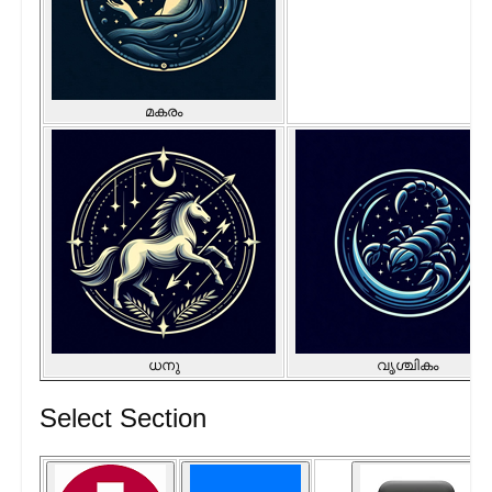
മകരം
ധനു
വൃശ്ചികം
Select Section