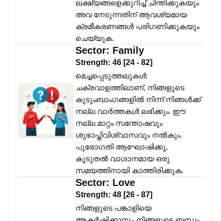
ലക്ഷ്യങ്ങളെക്കുറിച്ച് ചിന്തിക്കുകയും
അവ നേടുന്നതിന് ആവശ്യമായ
ക്രമീകരണങ്ങൾ പരിഗണിക്കുകയും
ചെയ്യുക.
Sector:
Family
Strength:
46
[
24
-
82
]
മെച്ചപ്പെടുത്തലുകൾ
ചക്രവാളത്തിലാണ്, നിങ്ങളുടെ
കുടുംബാംഗങ്ങളിൽ നിന്ന് നിങ്ങൾക്ക്
നല്ല വാർത്തകൾ ലഭിക്കും. ഈ
നല്ല മാറ്റം സന്തോഷവും
ശുഭാപ്തിവിശ്വാസവും നൽകും.
പുരോഗതി ആഘോഷിക്കൂ,
കൂടുതൽ വാഗ്ദാനമായ ഒരു
സമയത്തിനായി കാത്തിരിക്കുക.
Sector:
Love
Strength:
48
[
26
-
87
]
നിങ്ങളുടെ പങ്കാളിയെ
ആകർഷിക്കാനും നിങ്ങളുടെ ബന്ധം