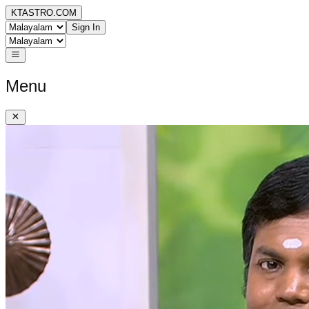
KTASTRO.COM
Sign In
Menu