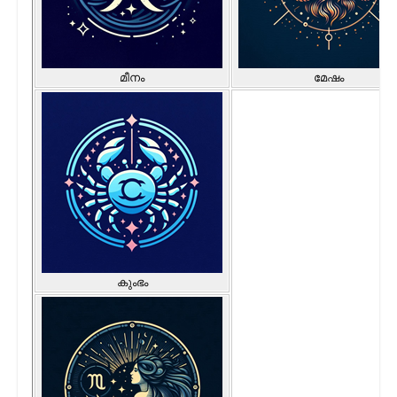
മീനം
മേഷം
കുംഭം