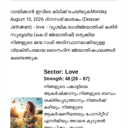
വായിക്കാൻ ഇവിടെ ക്ലിക്ക് ചെയ്യുകMonday,
August 10, 2026 ദിനസരി ജാതകം (Dinasari
Jathakam) - love - വൃശ്ചിക രാശിജ്യോതിഷി കതിര്‍
സുബ്ബയ്യ (കെ.ടി ജ്യോതിഷി) ഒരുക്കിയ
നിങ്ങളുടെ ജന്മ റാശി അടിസ്ഥാനമാക്കിയുള്ള
വ്യക്തിപരമായ ദൈനംദിന ജ്യോതിഷഫലങ്ങള്‍
കണ്ടെത്തുക.
Sector:
Love
Strength:
48
[
26
–
87
]
നിങ്ങളുടെ പങ്കാളിയെ
ആകർഷിക്കാനും നിങ്ങളുടെ ബന്ധം
ശക്തിപ്പെടുത്താനും നിങ്ങൾക്ക്
കഴിയും. നിങ്ങളുടെ
ആകർഷണീയതയും പോസിറ്റീവ്
എനർജിയും അവരെ കൂടുതൽ
അടുപ്പിക്കും. തുറന്ന