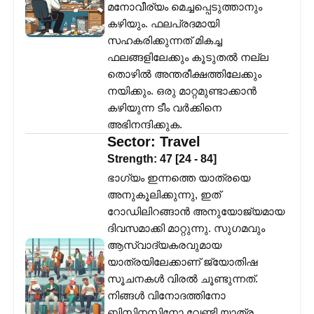
മനോവീര്യം മെച്ചപ്പെടുത്താനും
കഴിയും. ഫലപ്രദമായി
സഹകരിക്കുന്നത് മികച്ച
ഫലങ്ങളിലേക്കും കൂടുതൽ നല്ല
തൊഴിൽ അന്തരീക്ഷത്തിലേക്കും
നയിക്കും. ഒരു മാറ്റമുണ്ടാക്കാൻ
കഴിയുന്ന ടീം വർക്കിനെ
അഭിനന്ദിക്കുക.
Sector:
Travel
Strength:
47
[
24
-
84
]
ഭാഗ്യം ഇന്നത്തെ യാത്രയെ
അനുകൂലിക്കുന്നു, ഇത്
റോഡിലിറങ്ങാൻ അനുയോജ്യമായ
ദിവസമാക്കി മാറ്റുന്നു. സുഗമവും
ആസ്വാദ്യകരവുമായ
യാത്രയിലേക്കാണ് ജ്യോതിഷ
സൂചനകൾ വിരൽ ചൂണ്ടുന്നത്.
നിങ്ങൾ വിനോദത്തിനോ
ബിസിനസ്സിനോ വേണ്ടി യാത്ര