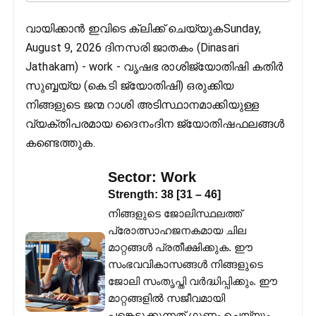
വായിക്കാൻ ഇവിടെ ക്ലിക്ക് ചെയ്യുകSunday,
August 9, 2026 ദിനസരി ജാതകം (Dinasari
Jathakam) - work - വൃഷഭ രാശിജ്യോതിഷി കതിര്‍
സുബ്ബയ്യ (കെ.ടി ജ്യോതിഷി) ഒരുക്കിയ
നിങ്ങളുടെ ജന്മ റാശി അടിസ്ഥാനമാക്കിയുള്ള
വ്യക്തിപരമായ ദൈനംദിന ജ്യോതിഷഫലങ്ങള്‍
കണ്ടെത്തുക.
Sector:
Work
Strength:
38
[
31
–
46
]
നിങ്ങളുടെ ജോലിസ്ഥലത്ത്
പ്രോത്സാഹജനകമായ ചില
മാറ്റങ്ങൾ പ്രതീക്ഷിക്കുക. ഈ
സംഭവവികാസങ്ങൾ നിങ്ങളുടെ
ജോലി സംതൃപ്തി വർദ്ധിപ്പിക്കും. ഈ
മാറ്റങ്ങളിൽ സജീവമായി
പങ്കെടുക്കുന്നത് ഗുണം ചെയ്യും.