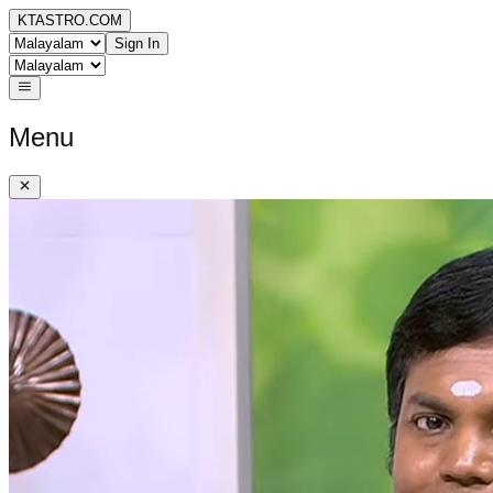
KTASTRO.COM
Sign In
Menu