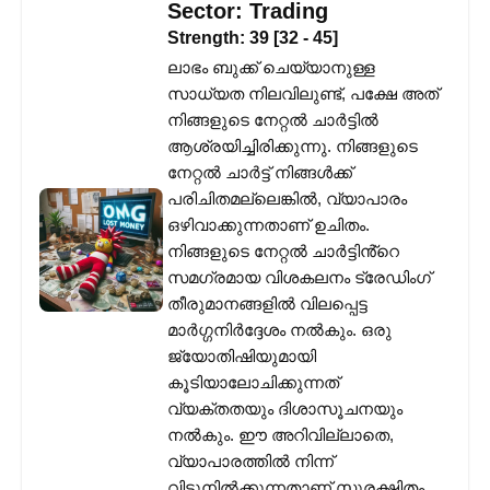
Sector:
Trading
Strength:
39
[
32
-
45
]
ലാഭം ബുക്ക് ചെയ്യാനുള്ള
സാധ്യത നിലവിലുണ്ട്, പക്ഷേ അത്
നിങ്ങളുടെ നേറ്റൽ ചാർട്ടിൽ
ആശ്രയിച്ചിരിക്കുന്നു. നിങ്ങളുടെ
നേറ്റൽ ചാർട്ട് നിങ്ങൾക്ക്
പരിചിതമല്ലെങ്കിൽ, വ്യാപാരം
ഒഴിവാക്കുന്നതാണ് ഉചിതം.
നിങ്ങളുടെ നേറ്റൽ ചാർട്ടിൻ്റെ
സമഗ്രമായ വിശകലനം ട്രേഡിംഗ്
തീരുമാനങ്ങളിൽ വിലപ്പെട്ട
മാർഗ്ഗനിർദ്ദേശം നൽകും. ഒരു
ജ്യോതിഷിയുമായി
കൂടിയാലോചിക്കുന്നത്
വ്യക്തതയും ദിശാസൂചനയും
നൽകും. ഈ അറിവില്ലാതെ,
വ്യാപാരത്തിൽ നിന്ന്
വിട്ടുനിൽക്കുന്നതാണ് സുരക്ഷിതം.