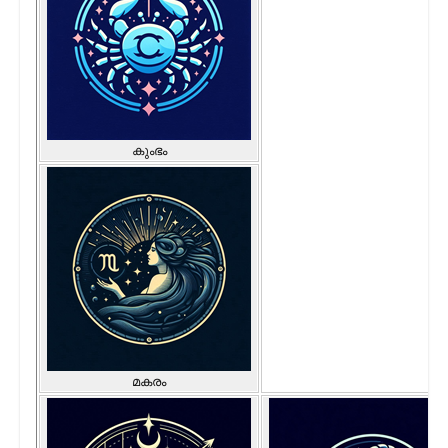
കുംഭം
മകരം