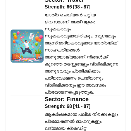
Strength:
66
[
38
-
87
]
യാത്ര ചെയ്യാൻ പറ്റിയ
ദിവസമാണ്, അത് വളരെ
സുഖകരവും
സുഖകരവുമായിരിക്കും. സുഗമവും
ആസ്വാദ്യകരവുമായ യാത്രയ്ക്ക്
സാഹചര്യങ്ങൾ
അനുയോജ്യമാണ്. നിങ്ങൾക്ക്
കുറഞ്ഞ തടസ്സങ്ങളും വിശ്രമിക്കുന്ന
അനുഭവവും പ്രതീക്ഷിക്കാം.
പര്യവേക്ഷണം ചെയ്യാനും
വിശ്രമിക്കാനും ഈ അവസരം
പ്രയോജനപ്പെടുത്തുക.
Sector:
Finance
Strength:
68
[
41
-
87
]
ആകർഷകമായ പലിശ നിരക്കുകളും
പ്രമോഷണൽ ഓഫറുകളും
ലഭ്യമായ ക്രെഡിറ്റ്