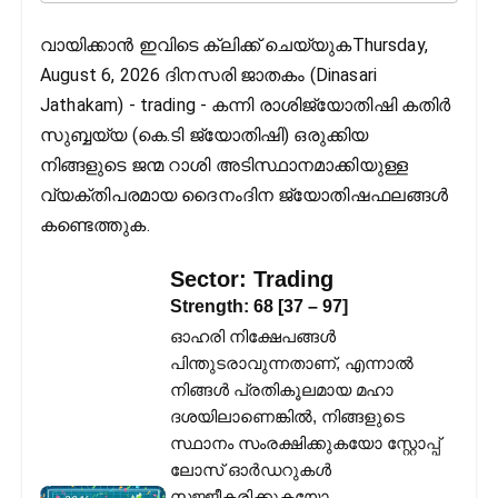
വായിക്കാൻ ഇവിടെ ക്ലിക്ക് ചെയ്യുകThursday,
August 6, 2026 ദിനസരി ജാതകം (Dinasari
Jathakam) - trading - കന്നി രാശിജ്യോതിഷി കതിര്‍
സുബ്ബയ്യ (കെ.ടി ജ്യോതിഷി) ഒരുക്കിയ
നിങ്ങളുടെ ജന്മ റാശി അടിസ്ഥാനമാക്കിയുള്ള
വ്യക്തിപരമായ ദൈനംദിന ജ്യോതിഷഫലങ്ങള്‍
കണ്ടെത്തുക.
Sector:
Trading
Strength:
68
[
37
–
97
]
ഓഹരി നിക്ഷേപങ്ങൾ
പിന്തുടരാവുന്നതാണ്, എന്നാൽ
നിങ്ങൾ പ്രതികൂലമായ മഹാ
ദശയിലാണെങ്കിൽ, നിങ്ങളുടെ
സ്ഥാനം സംരക്ഷിക്കുകയോ സ്റ്റോപ്പ്
ലോസ് ഓർഡറുകൾ
സജ്ജീകരിക്കുകയോ