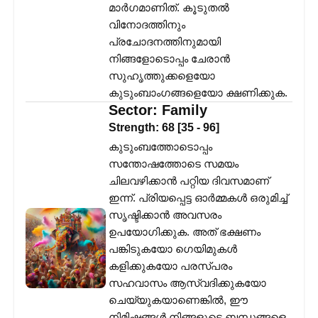
മാർഗമാണിത്. കൂടുതൽ
വിനോദത്തിനും
പ്രചോദനത്തിനുമായി
നിങ്ങളോടൊപ്പം ചേരാൻ
സുഹൃത്തുക്കളെയോ
കുടുംബാംഗങ്ങളെയോ ക്ഷണിക്കുക.
Sector:
Family
Strength:
68
[
35
-
96
]
കുടുംബത്തോടൊപ്പം
സന്തോഷത്തോടെ സമയം
ചിലവഴിക്കാൻ പറ്റിയ ദിവസമാണ്
ഇന്ന്. പ്രിയപ്പെട്ട ഓർമ്മകൾ ഒരുമിച്ച്
സൃഷ്ടിക്കാൻ അവസരം
ഉപയോഗിക്കുക. അത് ഭക്ഷണം
പങ്കിടുകയോ ഗെയിമുകൾ
കളിക്കുകയോ പരസ്പരം
സഹവാസം ആസ്വദിക്കുകയോ
ചെയ്യുകയാണെങ്കിൽ, ഈ
നിമിഷങ്ങൾ നിങ്ങളുടെ ബന്ധങ്ങളെ