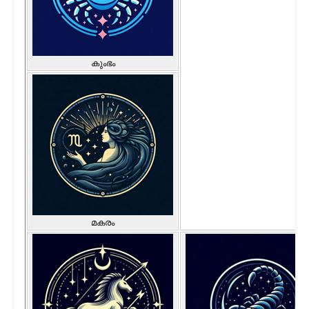
കുംഭം
മകരം