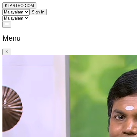
KTASTRO.COM
Sign In
Menu