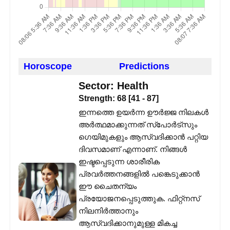
Horoscope
Predictions
Sector:
Health
Strength:
68
[
41
-
87
]
ഇന്നത്തെ ഉയർന്ന ഊർജ്ജ നിലകൾ
അർത്ഥമാക്കുന്നത് സ്പോർട്സും
ഗെയിമുകളും ആസ്വദിക്കാൻ പറ്റിയ
ദിവസമാണ് എന്നാണ്. നിങ്ങൾ
ഇഷ്ടപ്പെടുന്ന ശാരീരിക
പ്രവർത്തനങ്ങളിൽ പങ്കെടുക്കാൻ
ഈ ചൈതന്യം
പ്രയോജനപ്പെടുത്തുക. ഫിറ്റ്നസ്
നിലനിർത്താനും
ആസ്വദിക്കാനുമുള്ള മികച്ച