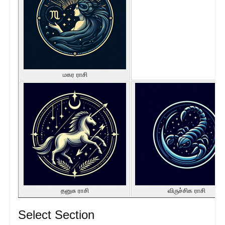
மகர ராசி
தனுசு ராசி
விருச்சிக ராசி
Select Section