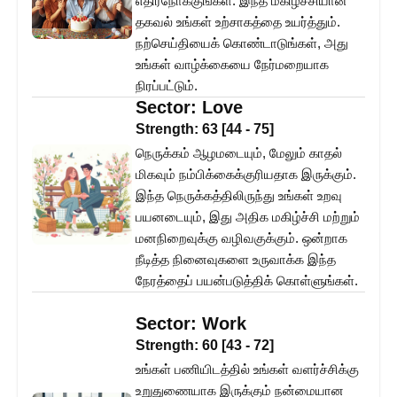
எதிர்நோக்குங்கள். இந்த மகிழ்ச்சியான
தகவல் உங்கள் உற்சாகத்தை உயர்த்தும்.
நற்செய்தியைக் கொண்டாடுங்கள், அது
உங்கள் வாழ்க்கையை நேர்மறையாக
நிரப்பட்டும்.
Sector:
Love
Strength:
63
[
44
-
75
]
நெருக்கம் ஆழமடையும், மேலும் காதல்
மிகவும் நம்பிக்கைக்குரியதாக இருக்கும்.
இந்த நெருக்கத்திலிருந்து உங்கள் உறவு
பயனடையும், இது அதிக மகிழ்ச்சி மற்றும்
மனநிறைவுக்கு வழிவகுக்கும். ஒன்றாக
நீடித்த நினைவுகளை உருவாக்க இந்த
நேரத்தைப் பயன்படுத்திக் கொள்ளுங்கள்.
Sector:
Work
Strength:
60
[
43
-
72
]
உங்கள் பணியிடத்தில் உங்கள் வளர்ச்சிக்கு
உறுதுணையாக இருக்கும் நன்மையான