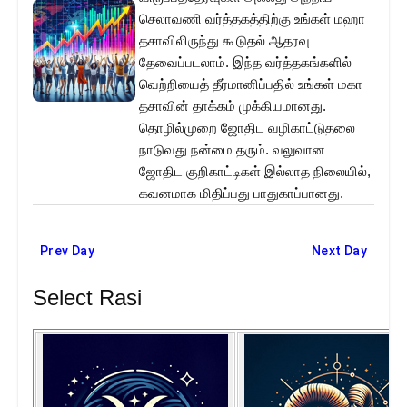
செலாவணி வர்த்தகத்திற்கு உங்கள் மஹா
தசாவிலிருந்து கூடுதல் ஆதரவு
தேவைப்படலாம். இந்த வர்த்தகங்களில்
வெற்றியைத் தீர்மானிப்பதில் உங்கள் மகா
தசாவின் தாக்கம் முக்கியமானது.
தொழில்முறை ஜோதிட வழிகாட்டுதலை
நாடுவது நன்மை தரும். வலுவான
ஜோதிட குறிகாட்டிகள் இல்லாத நிலையில்,
கவனமாக மிதிப்பது பாதுகாப்பானது.
Prev Day
Next Day
Select Rasi