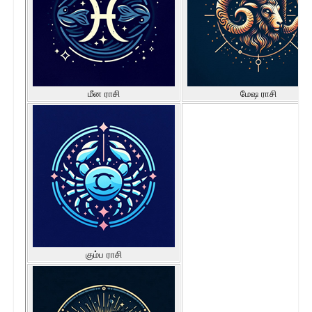
மீன ராசி
மேஷ ராசி
கும்ப ராசி