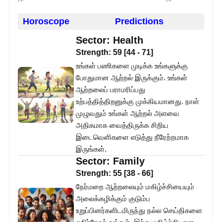
Horoscope
Predictions
Sector:
Health
Strength:
59
[
44
-
71
]
உங்கள் பணிகளை முடிக்க உங்களுக்கு
போதுமான ஆற்றல் இருக்கும். உங்கள்
ஆற்றலைப் பராமரிப்பது
உற்பத்தித்திறனுக்கு முக்கியமானது. நாள்
முழுவதும் உங்கள் ஆற்றல் அளவை
அதிகமாக வைத்திருக்க சிறிய
இடைவெளிகளை எடுத்து நீரேற்றமாக
இருங்கள்.
Sector:
Family
Strength:
55
[
38
-
66
]
நேர்மறை ஆற்றலையும் மகிழ்ச்சியையும்
அலைக்கழிக்கும் குடும்ப
உறுப்பினர்களிடமிருந்து நல்ல செய்திகளை