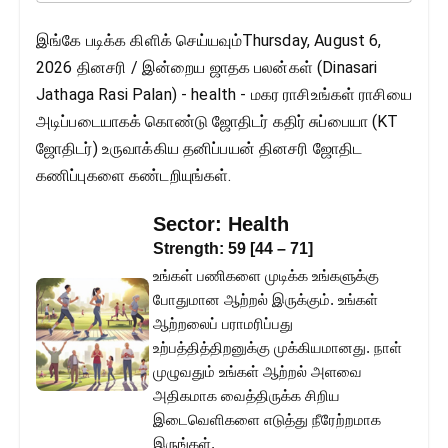
இங்கே படிக்க கிளிக் செய்யவும்Thursday, August 6,
2026 தினசரி / இன்றைய ஜாதக பலன்கள் (Dinasari
Jathaga Rasi Palan) - health - மகர ராசிஉங்கள் ராசியை
அடிப்படையாகக் கொண்டு ஜோதிடர் கதிர் சுப்பையா (KT
ஜோதிடர்) உருவாக்கிய தனிப்பயன் தினசரி ஜோதிட
கணிப்புகளை கண்டறியுங்கள்.
Sector:
Health
Strength:
59
[
44
–
71
]
உங்கள் பணிகளை முடிக்க உங்களுக்கு
போதுமான ஆற்றல் இருக்கும். உங்கள்
ஆற்றலைப் பராமரிப்பது
உற்பத்தித்திறனுக்கு முக்கியமானது. நாள்
முழுவதும் உங்கள் ஆற்றல் அளவை
அதிகமாக வைத்திருக்க சிறிய
இடைவெளிகளை எடுத்து நீரேற்றமாக
இருங்கள்.