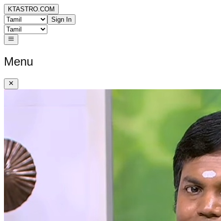
KTASTRO.COM
Sign In
Menu