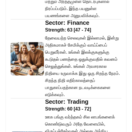
மற்றும் அர்த்தமுள்ள தொடர்புகளால்
நிரப்பப்படும். இந்த பயனுள்ள
பயணங்களை அனுபவிக்கவும்.
Sector:
Finance
Strength:
63
[
47
-
74
]
தேவையற்ற செலவுகள் இல்லாமல், இன்று
அதிகமாகச் சேமிக்கும் வாய்ப்பைப்
பெறுவீர்கள். உங்கள் இலக்குகளுக்கு
கூடுதல் பணத்தை ஒதுக்குவதில் கவனம்
செலுத்துங்கள். உங்கள் அவசரகால
நிதியை உருவாக்க இது ஒரு சிறந்த நேரம்.
சிறந்த நிதி எதிர்காலத்தைப்
பாதுகாப்பதற்கான நடவடிக்கைகளை
எடுக்கவும்.
Sector:
Trading
Strength:
60
[
43
-
72
]
ஊக பங்கு வர்த்தகம் சில லாபங்களைக்
கொண்டுவரும் அதே வேளையில்,
விருப்பத்தேர்வுகள் அல்லது அந்நிய