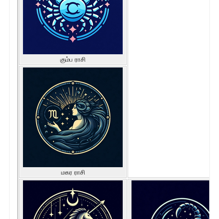
கும்ப ராசி
மகர ராசி