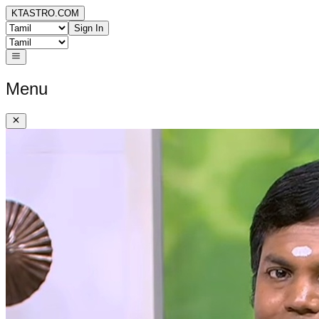
KTASTRO.COM
Sign In
Menu