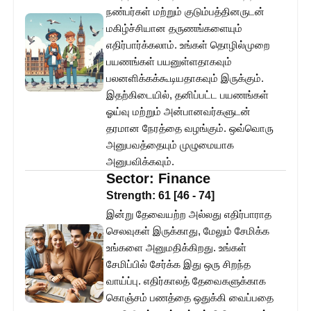
நண்பர்கள் மற்றும் குடும்பத்தினருடன்
மகிழ்ச்சியான தருணங்களையும்
எதிர்பார்க்கலாம். உங்கள் தொழில்முறை
பயணங்கள் பயனுள்ளதாகவும்
பலனளிக்கக்கூடியதாகவும் இருக்கும்.
இதற்கிடையில், தனிப்பட்ட பயணங்கள்
ஓய்வு மற்றும் அன்பானவர்களுடன்
தரமான நேரத்தை வழங்கும். ஒவ்வொரு
அனுபவத்தையும் முழுமையாக
அனுபவிக்கவும்.
Sector:
Finance
Strength:
61
[
46
-
74
]
இன்று தேவையற்ற அல்லது எதிர்பாராத
செலவுகள் இருக்காது, மேலும் சேமிக்க
உங்களை அனுமதிக்கிறது. உங்கள்
சேமிப்பில் சேர்க்க இது ஒரு சிறந்த
வாய்ப்பு. எதிர்காலத் தேவைகளுக்காக
கொஞ்சம் பணத்தை ஒதுக்கி வைப்பதை