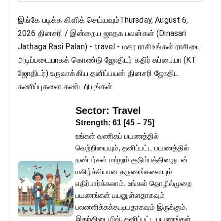
இங்கே படிக்க கிளிக் செய்யவும்Thursday, August 6,
2026 தினசரி / இன்றைய ஜாதக பலன்கள் (Dinasari
Jathaga Rasi Palan) - travel - மகர ராசிஉங்கள் ராசியை
அடிப்படையாகக் கொண்டு ஜோதிடர் கதிர் சுப்பையா (KT
ஜோதிடர்) உருவாக்கிய தனிப்பயன் தினசரி ஜோதிட
கணிப்புகளை கண்டறியுங்கள்.
Sector:
Travel
Strength:
61
[
45
–
75
]
உங்கள் வணிகப் பயணத்தில்
வெற்றியையும், தனிப்பட்ட பயணத்தில்
நண்பர்கள் மற்றும் குடும்பத்தினருடன்
மகிழ்ச்சியான தருணங்களையும்
எதிர்பார்க்கலாம். உங்கள் தொழில்முறை
பயணங்கள் பயனுள்ளதாகவும்
பலனளிக்கக்கூடியதாகவும் இருக்கும்.
இதற்கிடையில், தனிப்பட்ட பயணங்கள்