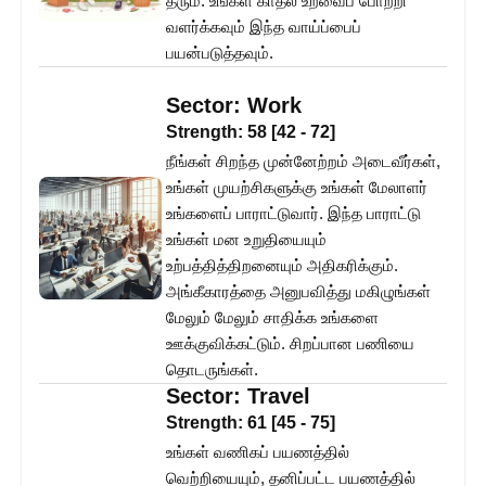
தரும். உங்கள் காதல் உறவைப் போற்றி
வளர்க்கவும் இந்த வாய்ப்பைப்
பயன்படுத்தவும்.
Sector:
Work
Strength:
58
[
42
-
72
]
நீங்கள் சிறந்த முன்னேற்றம் அடைவீர்கள்,
உங்கள் முயற்சிகளுக்கு உங்கள் மேலாளர்
உங்களைப் பாராட்டுவார். இந்த பாராட்டு
உங்கள் மன உறுதியையும்
உற்பத்தித்திறனையும் அதிகரிக்கும்.
அங்கீகாரத்தை அனுபவித்து மகிழுங்கள்
மேலும் மேலும் சாதிக்க உங்களை
ஊக்குவிக்கட்டும். சிறப்பான பணியை
தொடருங்கள்.
Sector:
Travel
Strength:
61
[
45
-
75
]
உங்கள் வணிகப் பயணத்தில்
வெற்றியையும், தனிப்பட்ட பயணத்தில்