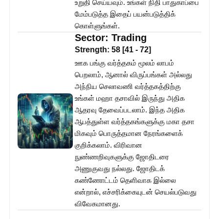
உறுதி செய்யவும். உங்கள் நிதி பாதுகாப்பை
மேம்படுத்த இதைப் பயன்படுத்திக்
கொள்ளுங்கள்.
Sector:
Trading
Strength:
58
[
41
-
72
]
ஊக பங்கு வர்த்தகம் மூலம் லாபம்
பெறலாம், ஆனால் விருப்பங்கள் அல்லது
அந்நிய செலாவணி வர்த்தகத்திற்கு
உங்கள் மஹா தசாவில் இருந்து அதிக
ஆதரவு தேவைப்படலாம். இந்த அதிக
ஆபத்துள்ள வர்த்தகங்களுக்கு மகா தசா
மிகவும் பொருத்தமான நேரங்களைக்
குறிக்கலாம். விரிவான
நுண்ணறிவுகளுக்கு ஜோதிடரை
அணுகுவது நல்லது. ஜோதிடக்
கண்ணோட்டம் தெளிவாக இல்லை
என்றால், எச்சரிக்கையுடன் செயல்படுவது
விவேகமானது.