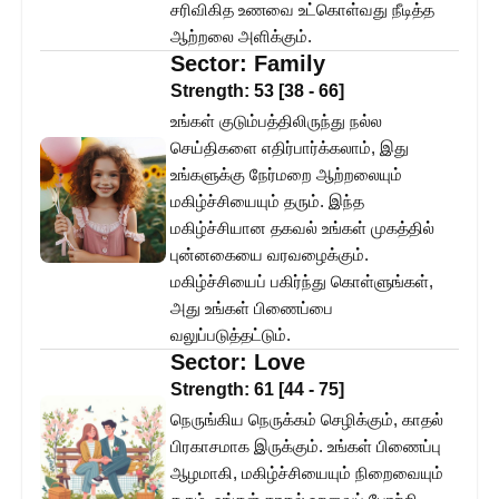
சரிவிகித உணவை உட்கொள்வது நீடித்த
ஆற்றலை அளிக்கும்.
Sector:
Family
Strength:
53
[
38
-
66
]
உங்கள் குடும்பத்திலிருந்து நல்ல
செய்திகளை எதிர்பார்க்கலாம், இது
உங்களுக்கு நேர்மறை ஆற்றலையும்
மகிழ்ச்சியையும் தரும். இந்த
மகிழ்ச்சியான தகவல் உங்கள் முகத்தில்
புன்னகையை வரவழைக்கும்.
மகிழ்ச்சியைப் பகிர்ந்து கொள்ளுங்கள்,
அது உங்கள் பிணைப்பை
வலுப்படுத்தட்டும்.
Sector:
Love
Strength:
61
[
44
-
75
]
நெருங்கிய நெருக்கம் செழிக்கும், காதல்
பிரகாசமாக இருக்கும். உங்கள் பிணைப்பு
ஆழமாகி, மகிழ்ச்சியையும் நிறைவையும்