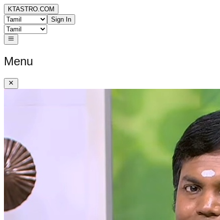
KTASTRO.COM
Sign In
Menu