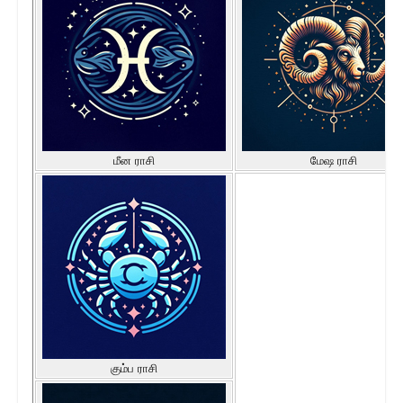
மீன ராசி
மேஷ ராசி
கும்ப ராசி