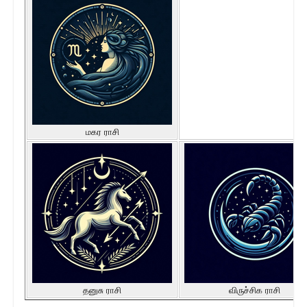
மகர ராசி
தனுசு ராசி
விருச்சிக ராசி