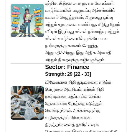
புத்திசாலித்தனமானது, எனவே உங்கள்
வாழ்க்கையின் பாதுகாப்பு அம்சங்களில்
கவனம் செலுத்தலாம், அதாவது ஓய்வு
மற்றும் உறவுகளை வளர்ப்பது. சிறிது நேரம்
வீட்டில் இருப்பது உங்கள் நல்வாழ்வு மற்றும்
உங்கள் வாழ்க்கையில் முக்கியமான
நபர்களுக்கு கவனம் செலுத்த
அனுமதிக்கிறது. இது அதிக அமைதி
மற்றும் நிறைவுக்கு வழிவகுக்கும்.
Sector:
Finance
Strength:
29
[
22
-
33
]
விவேகமான நிதி முடிவுகளை எடுக்க
பொறுமை அவசியம். உங்கள் நிதி
நகர்வுகளை பகுப்பாய்வு செய்ய
தேவையான நேரத்தை எடுத்துக்
கொள்ளுங்கள். சிக்கல்களுக்கு
வழிவகுக்கும் விரைவான
திருத்தங்களைத் தவிர்க்கவும்.
பொறுமையாக இருப்பது நிலையான நிதி