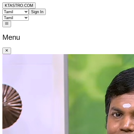
KTASTRO.COM
Sign In
Menu