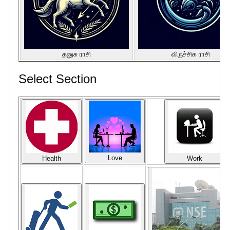
தனுசு ராசி
விருச்சிக ராசி
Select Section
Love
Health
Work