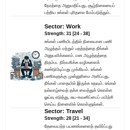
நேரத்தை அனுமதிப்பது, சூழ்நிலையைப்
பற்றிய உங்கள் புரிதலை மேம்படுத்தும்.
Sector:
Work
Strength:
31
[
24
-
38
]
உங்கள் பணியிடத்தில் நிலையான பணி
அழுத்தம் மற்றும் பதற்றத்தை நீங்கள்
அனுபவிக்கலாம். மன அழுத்தத்தை
திறம்பட நிர்வகிக்க வழிகளைக்
கண்டுபிடிப்பது முக்கியம். உங்கள்
பணிகளுக்கு முன்னுரிமை அளிப்பது,
நீங்கள் பாதையில் இருக்க உதவும். உங்கள்
நல்வாழ்வைத் தக்க வைத்துக் கொள்ள
ஓய்வு எடுத்து, சுய-கவனிப்பைப் பயிற்சி
செய்ய நினைவில் கொள்ளுங்கள்.
Sector:
Travel
Strength:
28
[
21
-
34
]
தேவையற்ற பயணங்களைத் தவிர்ப்பது