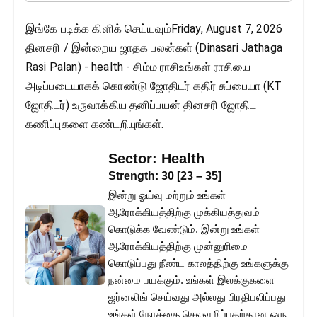
இங்கே படிக்க கிளிக் செய்யவும்Friday, August 7, 2026
தினசரி / இன்றைய ஜாதக பலன்கள் (Dinasari Jathaga
Rasi Palan) - health - சிம்ம ராசிஉங்கள் ராசியை
அடிப்படையாகக் கொண்டு ஜோதிடர் கதிர் சுப்பையா (KT
ஜோதிடர்) உருவாக்கிய தனிப்பயன் தினசரி ஜோதிட
கணிப்புகளை கண்டறியுங்கள்.
Sector:
Health
Strength:
30
[
23
–
35
]
இன்று ஓய்வு மற்றும் உங்கள்
ஆரோக்கியத்திற்கு முக்கியத்துவம்
கொடுக்க வேண்டும். இன்று உங்கள்
ஆரோக்கியத்திற்கு முன்னுரிமை
கொடுப்பது நீண்ட காலத்திற்கு உங்களுக்கு
நன்மை பயக்கும். உங்கள் இலக்குகளை
ஜர்னலிங் செய்வது அல்லது பிரதிபலிப்பது
உங்கள் நேரத்தை செலவழிப்பதற்கான ஒரு