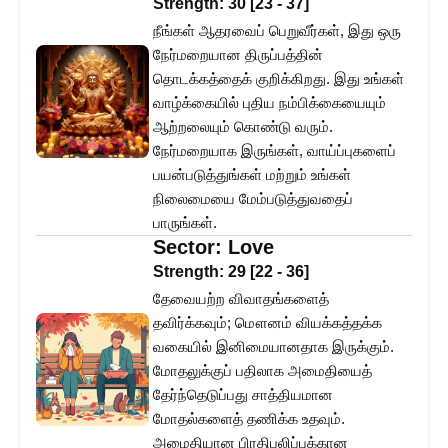
Strength:
30
[
23
-
37
]
நீங்கள் ஆதரவைப் பெறுவீர்கள், இது ஒரு
நேர்மறையான திருப்பத்தின்
தொடக்கத்தைக் குறிக்கிறது. இது உங்கள்
வாழ்க்கையில் புதிய நம்பிக்கையையும்
ஆற்றலையும் கொண்டு வரும்.
நேர்மறையாக இருங்கள், வாய்ப்புகளைப்
பயன்படுத்துங்கள் மற்றும் உங்கள்
நிலைமையை மேம்படுத்துவதைப்
பாருங்கள்.
Sector:
Love
Strength:
29
[
22
-
36
]
தேவையற்ற விவாதங்களைத்
தவிர்க்கவும்; மௌனம் வியக்கத்தக்க
வகையில் இனிமையானதாக இருக்கும்.
மோதலுக்குப் பதிலாக அமைதியைத்
தேர்ந்தெடுப்பது சாத்தியமான
மோதல்களைத் தணிக்க உதவும்.
அமைதியான பிரதிபலிப்புக்கான