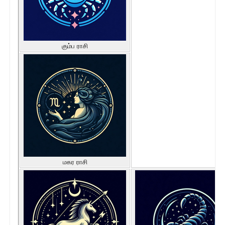
கும்ப ராசி
மகர ராசி