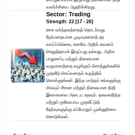
வளர்ச்சியை ஆதரிக்கிறது.
Sector:
Trading
Strength:
22
[
17
-
26
]
ஊக வர்த்தகத்தைத் தொடர்வது
நேர்மறையான முடிவுகளைத் தர
வாய்ப்பில்லை, எனவே அதில் கவனம்
செலுத்தாமல் இருப்பது நல்லது. அதிக
பாதுகாப்பு மற்றும் நிலையான
வருமானத்தை வழங்கும் சொத்துக்களில்
முதலீடு செய்வதைக் கருத்தில்
கொள்ளுங்கள். இந்த மாற்றம் உங்களுக்கு
மிகவும் சீரான மற்றும் நிலையான நிதி
இலாகாவை அடைய உதவும். தகவலறிந்த
மற்றும் மூலோபாய முதலீட்டுத்
தேர்வுகளுக்கு எப்போதும் முன்னுரிமை
கொடுங்கள்.