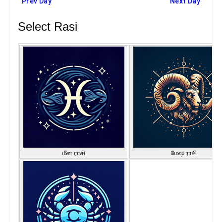
Prev Day
Next Day
Select Rasi
மீன ராசி
மேஷ ராசி