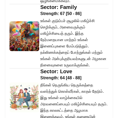
ஒழுங்கமைக்கவும்.
Sector:
Family
Strength:
67
[
50
-
86
]
உங்கள் குடும்பச் சூழலில் மகிழ்ச்சி
செழிக்கும், அனைவருக்கும்
மகிழ்ச்சியைத் தரும். இந்த
நேர்மறையான மாற்றம் உங்கள்
இணைப்புகளை மேம்படுத்தும்.
நல்லிணக்கத்தைப் போற்றுங்கள் மற்றும்
உங்கள் அன்புக்குரியவர்களுடன் அழகான
நினைவுகளை உருவாக்குங்கள்.
Sector:
Love
Strength:
64
[
48
-
88
]
நீங்கள் நெருங்கிய நெருக்கத்தை
வளர்த்துக் கொள்வீர்கள், காதல் தேடும்.
இது உங்கள் வாழ்க்கையில்
அரவணைப்பையும் மகிழ்ச்சியையும் தரும்.
இந்த காலகட்டத்தை ஆழமாக
இணைக்கவும், உங்கள் துணையின்