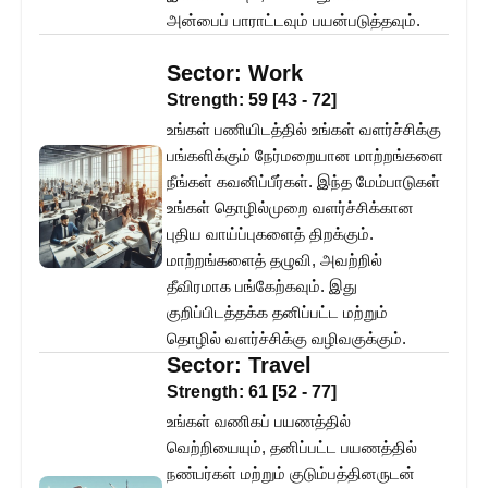
அன்பைப் பாராட்டவும் பயன்படுத்தவும்.
Sector:
Work
Strength:
59
[
43
-
72
]
உங்கள் பணியிடத்தில் உங்கள் வளர்ச்சிக்கு
பங்களிக்கும் நேர்மறையான மாற்றங்களை
நீங்கள் கவனிப்பீர்கள். இந்த மேம்பாடுகள்
உங்கள் தொழில்முறை வளர்ச்சிக்கான
புதிய வாய்ப்புகளைத் திறக்கும்.
மாற்றங்களைத் தழுவி, அவற்றில்
தீவிரமாக பங்கேற்கவும். இது
குறிப்பிடத்தக்க தனிப்பட்ட மற்றும்
தொழில் வளர்ச்சிக்கு வழிவகுக்கும்.
Sector:
Travel
Strength:
61
[
52
-
77
]
உங்கள் வணிகப் பயணத்தில்
வெற்றியையும், தனிப்பட்ட பயணத்தில்
நண்பர்கள் மற்றும் குடும்பத்தினருடன்