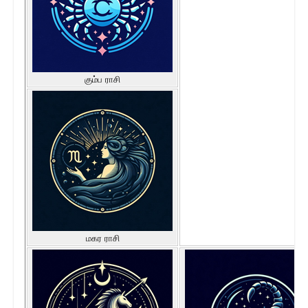
கும்ப ராசி
மகர ராசி