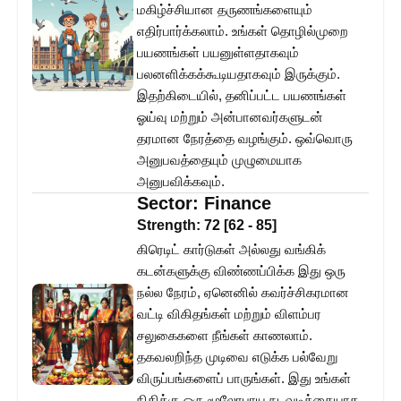
மகிழ்ச்சியான தருணங்களையும்
எதிர்பார்க்கலாம். உங்கள் தொழில்முறை
பயணங்கள் பயனுள்ளதாகவும்
பலனளிக்கக்கூடியதாகவும் இருக்கும்.
இதற்கிடையில், தனிப்பட்ட பயணங்கள்
ஓய்வு மற்றும் அன்பானவர்களுடன்
தரமான நேரத்தை வழங்கும். ஒவ்வொரு
அனுபவத்தையும் முழுமையாக
அனுபவிக்கவும்.
Sector:
Finance
Strength:
72
[
62
-
85
]
கிரெடிட் கார்டுகள் அல்லது வங்கிக்
கடன்களுக்கு விண்ணப்பிக்க இது ஒரு
நல்ல நேரம், ஏனெனில் கவர்ச்சிகரமான
வட்டி விகிதங்கள் மற்றும் விளம்பர
சலுகைகளை நீங்கள் காணலாம்.
தகவலறிந்த முடிவை எடுக்க பல்வேறு
விருப்பங்களைப் பாருங்கள். இது உங்கள்
நிதிக்கு ஒரு மூலோபாய நடவடிக்கையாக