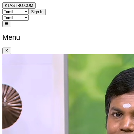
KTASTRO.COM
Sign In
Menu