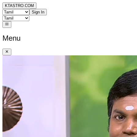
KTASTRO.COM
Sign In
Menu