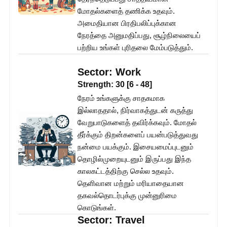
மோதல்களைத் தணிக்க உதவும்.
அமைதியான பிரதிபலிப்புக்கான
நேரத்தை அனுமதிப்பது, சூழ்நிலையைப்
பற்றிய உங்கள் புரிதலை மேம்படுத்தும்.
Sector:
Work
Strength:
30
[
6
-
48
]
நேரம் உங்களுக்கு சாதகமாக
இல்லாததால், நிர்வாகத்துடன் கருத்து
வேறுபாடுகளைத் தவிர்க்கவும். மோதல்
தீர்க்கும் திறன்களைப் பயன்படுத்துவது
நன்மை பயக்கும். இசையமைப்புடனும்
தொழில்முறையுடனும் இருப்பது இந்த
காலகட்டத்திற்கு செல்ல உதவும்.
தெளிவான மற்றும் மரியாதையான
தகவல்தொடர்புக்கு முன்னுரிமை
கொடுங்கள்.
Sector:
Travel