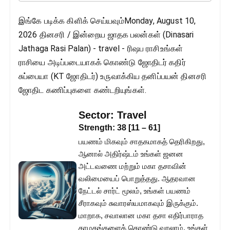
இங்கே படிக்க கிளிக் செய்யவும்Monday, August 10,
2026 தினசரி / இன்றைய ஜாதக பலன்கள் (Dinasari
Jathaga Rasi Palan) - travel - ரிஷப ராசிஉங்கள்
ராசியை அடிப்படையாகக் கொண்டு ஜோதிடர் கதிர்
சுப்பையா (KT ஜோதிடர்) உருவாக்கிய தனிப்பயன் தினசரி
ஜோதிட கணிப்புகளை கண்டறியுங்கள்.
Sector:
Travel
Strength:
38
[
11
–
61
]
பயணம் மிகவும் சாதகமாகத் தெரிகிறது,
ஆனால் அதிர்ஷ்டம் உங்கள் ஜனன
அட்டவணை மற்றும் மகா தசாவின்
வலிமையைப் பொறுத்தது. ஆதரவான
நேட்டல் சார்ட் மூலம், உங்கள் பயணம்
சீராகவும் சுவாரஸ்யமாகவும் இருக்கும்.
மாறாக, சவாலான மகா தசா எதிர்பாராத
தாமதங்களைக் கொண்டு வரலாம். உங்கள்