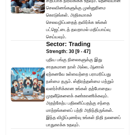
சிறப்பாக நிர்வகிக்க உதவும். தேவையான
செலவினங்களுக்கு முன்னுரிமை
கொடுங்கள். அதிகமாகச்
செலவழிப்பதைத் தவிர்க்க உங்கள்
பட்ஜெட்டைத் தவறாமல் மதிப்பாய்வு
செய்யவும்.
Sector:
Trading
Strength:
30
[
9
-
47
]
புதிய பங்கு நிலைகளுக்கு இது
சாதகமான நாள் அல்ல, ஆனால்
ஏற்கனவே உள்ளவற்றை பராமரிப்பது
நன்மை தரும். ஸ்திரத்தன்மை மற்றும்
வளர்ச்சிக்கான உங்கள் தற்போதைய
முதலீடுகளைக் கண்காணிக்கவும்.
அதற்கேற்ப பதிலளிப்பதற்கு சந்தை
மாற்றங்களைப் பற்றி அறிந்திருங்கள்.
இந்த விழிப்புணர்வு உங்கள் நிதி நலனைப்
பாதுகாக்க உதவும்.