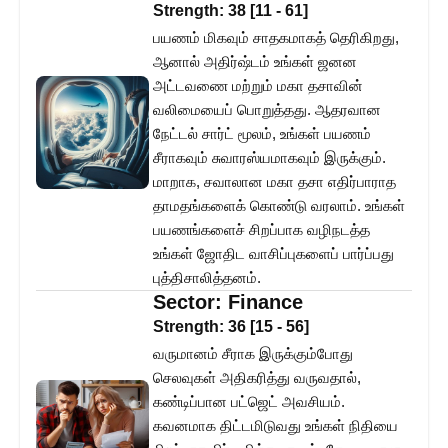
Strength:
38
[
11
-
61
]
பயணம் மிகவும் சாதகமாகத் தெரிகிறது,
ஆனால் அதிர்ஷ்டம் உங்கள் ஜனன
அட்டவணை மற்றும் மகா தசாவின்
வலிமையைப் பொறுத்தது. ஆதரவான
நேட்டல் சார்ட் மூலம், உங்கள் பயணம்
சீராகவும் சுவாரஸ்யமாகவும் இருக்கும்.
மாறாக, சவாலான மகா தசா எதிர்பாராத
தாமதங்களைக் கொண்டு வரலாம். உங்கள்
பயணங்களைச் சிறப்பாக வழிநடத்த
உங்கள் ஜோதிட வாசிப்புகளைப் பார்ப்பது
புத்திசாலித்தனம்.
Sector:
Finance
Strength:
36
[
15
-
56
]
வருமானம் சீராக இருக்கும்போது
செலவுகள் அதிகரித்து வருவதால்,
கண்டிப்பான பட்ஜெட் அவசியம்.
கவனமாக திட்டமிடுவது உங்கள் நிதியை