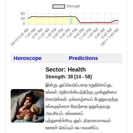
Horoscope
Predictions
Sector:
Health
Strength:
38
[
14
-
58
]
இன்று, ஓய்வெடுப்பதை உறுதிசெய்து,
உங்கள் ஆரோக்கியத்திற்கு முன்னுரிமை
கொடுங்கள். நல்வாழ்வைப் பேணுவதற்கு
உங்களுக்காக நேரத்தை ஒதுக்குவது
அவசியம். உங்களைப்
புத்துணர்ச்சியுடனும், நிதானமாகவும்
உணரச் செய்யும் சுய-கவனிப்பு