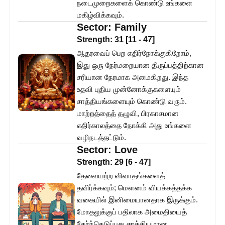
நடைமுறைகளைக் கொண்டு உங்களை
மகிழ்விக்கவும்.
Sector:
Family
Strength:
31
[
11
-
47
]
ஆதரவைப் பெற எதிர்நோக்குகிறோம்,
இது ஒரு நேர்மறையான திருப்பத்திற்கான
சரியான நேரமாக அமைகிறது. இந்த
உதவி புதிய முன்னோக்குகளையும்
சாத்தியங்களையும் கொண்டு வரும்.
மாற்றத்தைத் தழுவி, பிரகாசமான
எதிர்காலத்தை நோக்கி அது உங்களை
வழிநடத்தட்டும்.
Sector:
Love
Strength:
29
[
6
-
47
]
தேவையற்ற விவாதங்களைத்
தவிர்க்கவும்; மௌனம் வியக்கத்தக்க
வகையில் இனிமையானதாக இருக்கும்.
மோதலுக்குப் பதிலாக அமைதியைத்
தேர்ந்தெடுப்பது சாத்தியமான