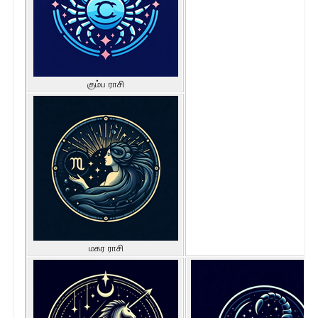
கும்ப ராசி
மகர ராசி