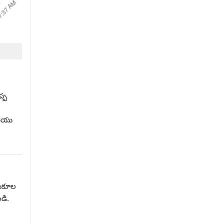
్ప
రియు
నుకూల
డి.