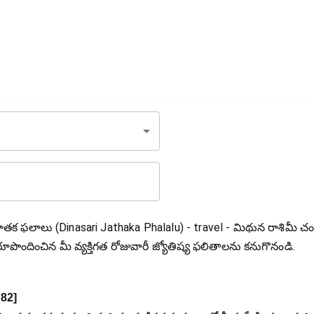
జాతక ఫలాలు (Dinasari Jathaka Phalalu) - travel - మిథున రాశిమీ చంద
రూపొందించిన మీ వ్యక్తిగత రోజువారీ జ్యోతిష్య ఫలితాలను కనుగొనండి.
82
]