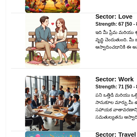
Sector:
Love
Strength:
67
[
50
-
ఇది మీ ప్రేమ మరియు శ
వృద్ధి చెందుతుంది. మ
ఆస్వాదించడానికి ఈ అ
Sector:
Work
Strength:
71
[
50
-
పని ఒత్తిడి మరియు ఒత్
సానుకూల మార్పు మీ ఉత్
సహాయక వాతావరణాన్ని ఆ
సమతుల్యతను ఆస్వాది
Sector:
Travel