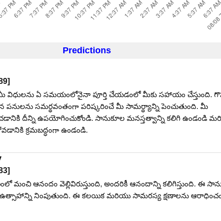
Predictions
89
]
ీ విధులను ఏ సమయంలోనైనా పూర్తి చేయడంలో మీకు సహాయం చేస్తుంది. గొప
నులను సమర్థవంతంగా పరిష్కరించే మీ సామర్థ్యాన్ని పెంచుతుంది. మీ
డానికి దీన్ని ఉపయోగించుకోండి. సానుకూల మనస్తత్వాన్ని కలిగి ఉండండి మ
కోవడానికి క్రమబద్ధంగా ఉండండి.
y
83
]
 మంచి ఆనందం వెల్లివిరుస్తుంది, అందరికీ ఆనందాన్ని కలిగిస్తుంది. ఈ సా
త్సాహాన్ని నింపుతుంది. ఈ కలయిక మరియు సామరస్య క్షణాలను ఆరాధించం