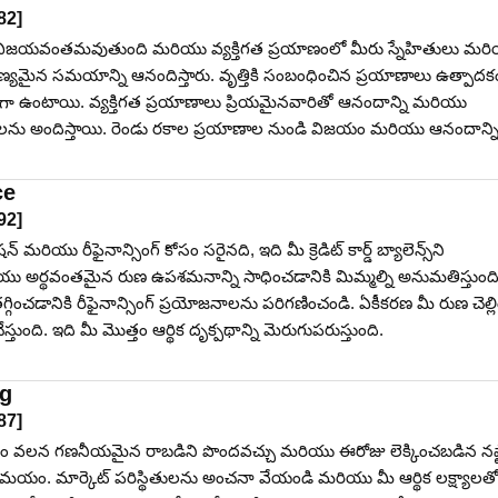
82
]
 విజయవంతమవుతుంది మరియు వ్యక్తిగత ప్రయాణంలో మీరు స్నేహితులు మర
్యమైన సమయాన్ని ఆనందిస్తారు. వృత్తికి సంబంధించిన ప్రయాణాలు ఉత్పాదక
 ఉంటాయి. వ్యక్తిగత ప్రయాణాలు ప్రియమైనవారితో ఆనందాన్ని మరియు
ాపకాలను అందిస్తాయి. రెండు రకాల ప్రయాణాల నుండి విజయం మరియు ఆనందాన్న
ce
92
]
్ మరియు రీఫైనాన్సింగ్ కోసం సరైనది, ఇది మీ క్రెడిట్ కార్డ్ బ్యాలెన్స్‌ని
ియు అర్థవంతమైన రుణ ఉపశమనాన్ని సాధించడానికి మిమ్మల్ని అనుమతిస్తుంది
తగ్గించడానికి రీఫైనాన్సింగ్ ప్రయోజనాలను పరిగణించండి. ఏకీకరణ మీ రుణ చెల్ల
్తుంది. ఇది మీ మొత్తం ఆర్థిక దృక్పథాన్ని మెరుగుపరుస్తుంది.
ng
87
]
ి పెట్టడం వలన గణనీయమైన రాబడిని పొందవచ్చు మరియు ఈరోజు లెక్కించబడిన నష
మయం. మార్కెట్ పరిస్థితులను అంచనా వేయండి మరియు మీ ఆర్థిక లక్ష్యాలత