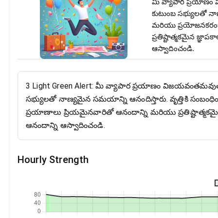
మీ వ్యాపార ప్రయాణం
కుటుంబ సభ్యులతో నాణ
మరియు ప్రయోజనకరంగా
ప్రతిష్టాత్మకమైన జ్ఞ
ఆస్వాదించండి.
3 Light Green Alert: మీ వ్యాపార ప్రయాణం విజయవంతమవుత
సభ్యులతో నాణ్యమైన సమయాన్ని ఆనందిస్తారు. వృత్తికి సంబం
ప్రయాణాలు ప్రియమైనవారితో ఆనందాన్ని మరియు ప్రతిష్టాత్మ
ఆనందాన్ని ఆస్వాదించండి.
Hourly Strength