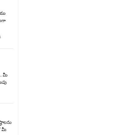
ియు
ంగా
ి
. మీ
ింపు
్టాలను
ో మీ