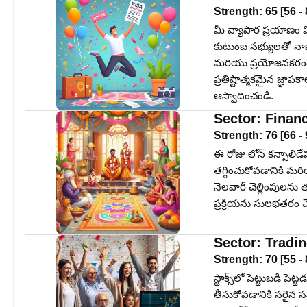
Strength:
65
[
56
-
మీ వ్యాపార ప్రయాణం
కుటుంబ సభ్యులతో నాణ
మరియు ప్రయోజనకరంగా
ప్రతిష్టాత్మకమైన జ్ఞ
ఆస్వాదించండి.
Sector:
Finan
Strength:
76
[
66
-
ఈ రోజు లోన్ కన్సాలిడేషన
తగ్గించుకోవడానికి మర
నెలవారీ చెల్లింపులను 
ప్రక్రియను సులభతరం చేస
Sector:
Tradi
Strength:
70
[
55
-
స్టాక్స్‌లో పెట్టుబడ
తీసుకోవడానికి సరైన స