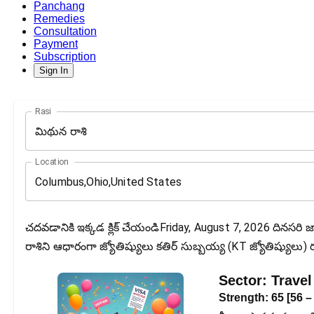
Panchang
Remedies
Consultation
Payment
Subscription
Sign In
Rasi
మిథున రాశి
Location
చదవడానికి ఇక్కడ క్లిక్ చేయండిFriday, August 7, 2026 దినసరి 
రాశిని ఆధారంగా జ్యోతిష్యులు కతిర్ సుబ్బయ్య (KT జ్యోతిష్యులు) 
Sector:
Travel
Strength:
65
[
56
–