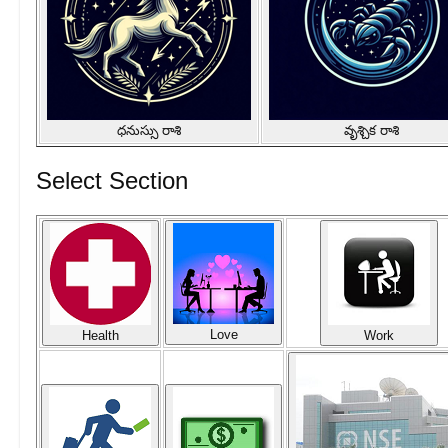
ధనుస్సు రాశి
వృశ్చిక రాశి
Select Section
Love
Health
Work