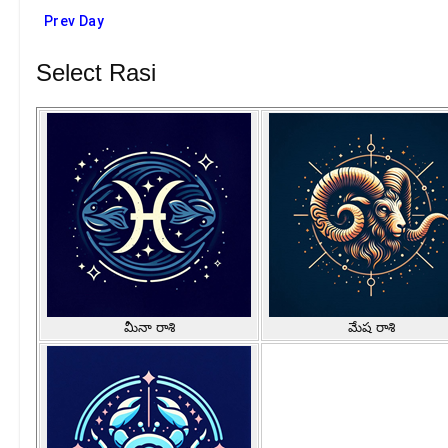
Prev Day
Select Rasi
మీనా రాశి
మేష రాశి