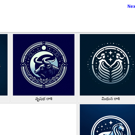
Nex
వృషభ రాశి
మిథున రాశి