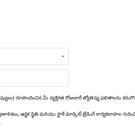
ిష్యులు) రూపొందించిన మీ వ్యక్తిగత రోజువారీ జ్యోతిష్య ఫలితాలను కనుగొ
ాళికలు, ఆర్థిక స్థితి మరియు స్టాక్ మార్కెట్ ట్రేడింగ్ కార్యకలాపాల గురించ
.