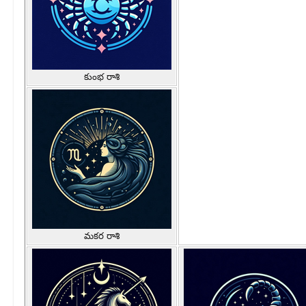
కుంభ రాశి
మకర రాశి