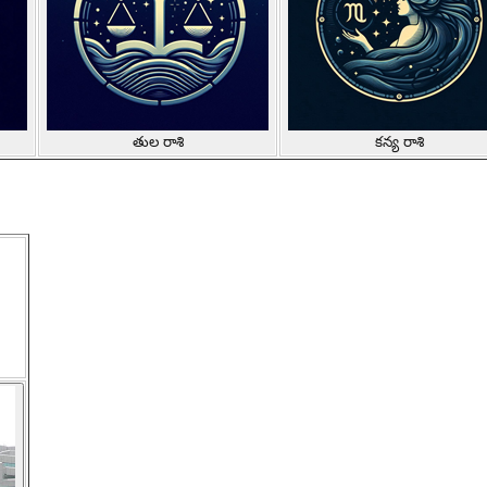
తుల రాశి
కన్య రాశి