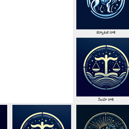
కర్కాటక రాశి
సింహ రాశి