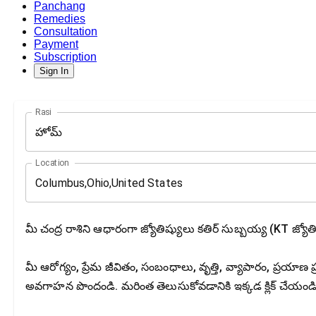
Panchang
Remedies
Consultation
Payment
Subscription
Sign In
Rasi
హోమ్
Location
మీ చంద్ర రాశిని ఆధారంగా జ్యోతిష్యులు కతిర్ సుబ్బయ్య (KT జ్యోత
మీ ఆరోగ్యం, ప్రేమ జీవితం, సంబంధాలు, వృత్తి, వ్యాపారం, ప్రయాణ ప్రణ
అవగాహన పొందండి. మరింత తెలుసుకోవడానికి ఇక్కడ క్లిక్ చేయండి