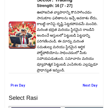
Strength:
16
[
7
-
27
]
ఊహాజనిత వ్యాపారాన్ని కొనసాగించడం
సానుకూల ఫలితాలను ఇచ్చే అవకాశం లేదు,
కాబట్టి దానిపై దృష్టి పెట్టకపోవడమే మంచిది.
మరింత భద్రత మరియు స్థిరమైన రాబడిని
అందించే ఆస్తులలో పెట్టుబడి పెట్టడాన్ని
పరిగణించండి. ఈ మార్పు మరింత
సమతుల్య మరియు స్థిరమైన ఆర్థిక
పోర్ట్‌ఫోలియోను సాధించడంలో మీకు
సహాయపడుతుంది. సమాచారం మరియు
వ్యూహాత్మక పెట్టుబడి ఎంపికలకు ఎల్లప్పుడూ
ప్రాధాన్యత ఇవ్వండి.
Prev Day
Next Day
Select Rasi