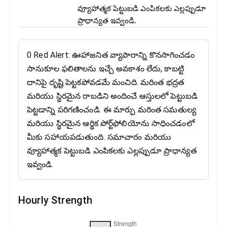
వ్యూహాత్మక పెట్టుబడి ఎంపికలకు ఎల్లప్పుడూ
ప్రాధాన్యత ఇవ్వండి.
0 Red Alert: ఊహాజనిత వ్యాపారాన్ని కొనసాగించడం
సానుకూల ఫలితాలను ఇచ్చే అవకాశం లేదు, కాబట్టి
దానిపై దృష్టి పెట్టకపోవడమే మంచిది. మరింత భద్రత
మరియు స్థిరమైన రాబడిని అందించే ఆస్తులలో పెట్టుబడి
పెట్టడాన్ని పరిగణించండి. ఈ మార్పు మరింత సమతుల్య
మరియు స్థిరమైన ఆర్థిక పోర్ట్‌ఫోలియోను సాధించడంలో
మీకు సహాయపడుతుంది. సమాచారం మరియు
వ్యూహాత్మక పెట్టుబడి ఎంపికలకు ఎల్లప్పుడూ ప్రాధాన్యత
ఇవ్వండి.
Hourly Strength