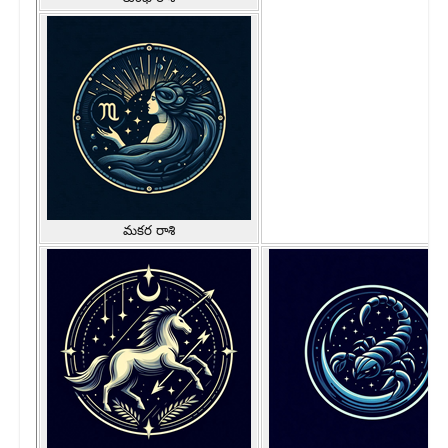
మకర రాశి