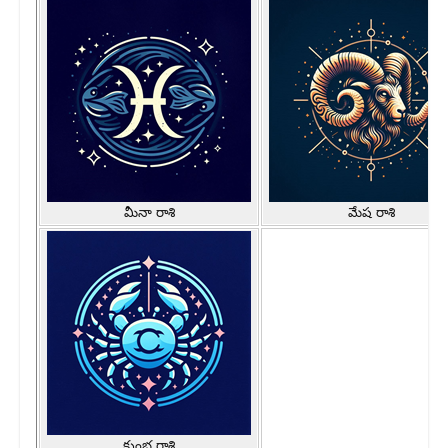
మీనా రాశి
మేష రాశి
కుంభ రాశి