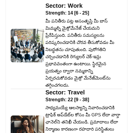
Sector:
Work
Strength:
14
[
6
-
25
]
మీ పనితీరు పట్ల అసంతృప్తి మీ బాస్
మిమ్మల్ని మైక్రోమేనేజ్ చేయమని
ప్రేరేపిస్తుంది. పనితీరు సమస్యలను
పరిష్కరించడానికి చొరవ తీసుకోవడం మీ
నిబద్ధతను చూపుతుంది. పురోగతిని
చర్చించడానికి రెగ్యులర్ చెక్-ఇన్లు
ప్రభావవంతంగా ఉంటాయి. స్థిరమైన
ప్రయత్నం ద్వారా నమ్మకాన్ని
ఏర్పరచుకోవడం మైక్రో మేనేజ్‌మెంట్‌ను
తగ్గించగలదు.
Sector:
Travel
Strength:
22
[
9
-
38
]
సాధ్యమయ్యే ఆలస్యాన్ని నివారించడానికి
ట్రాఫిక్ అప్‌డేట్‌ల కోసం మీ GPS లేదా వార్తా
ఛానెల్‌ని తనిఖీ చేయండి. ప్రమాదాలు లేదా
నిర్మాణం కారణంగా రహదారి పరిస్థితులు