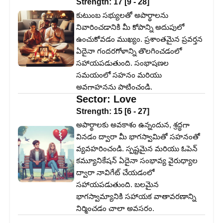
Strength:
17
[
9
-
28
]
కుటుంబ సభ్యులతో అపార్థాలను
నివారించడానికి మీ కోపాన్ని అదుపులో
ఉంచుకోవడం ముఖ్యం. ప్రశాంతమైన ప్రవర్తన
ఏదైనా గందరగోళాన్ని తొలగించడంలో
సహాయపడుతుంది. సంభాషణల
సమయంలో సహనం మరియు
అవగాహనను పాటించండి.
Sector:
Love
Strength:
15
[
6
-
27
]
అపార్థాలకు అవకాశం ఉన్నందున, శ్రద్ధగా
వినడం ద్వారా మీ భాగస్వామితో సహనంతో
వ్యవహరించండి. స్పష్టమైన మరియు ఓపెన్
కమ్యూనికేషన్ ఏదైనా సంభావ్య వైరుధ్యాల
ద్వారా నావిగేట్ చేయడంలో
సహాయపడుతుంది. బలమైన
భాగస్వామ్యానికి సహాయక వాతావరణాన్ని
నిర్మించడం చాలా అవసరం.