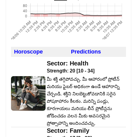
Horoscope
Predictions
Sector:
Health
Strength:
20
[
10
-
34
]
మీ శక్తి తగ్గిపోవచ్చు. మీ ఆహారంలో ప్రోటీన్
మరియు ఫైబర్ అధికంగా ఉండే ఆహారాన్ని
చేర్చండి. శక్తిని నిలబెట్టుకోవడానికి సరైన
పోషకాహారం కీలకం. మరిన్ని పండ్లు,
కూరగాయలు మరియు లీన్ ప్రోటీన్లను
జోడించడం వలన మీకు అవసరమైన
ప్రోత్సాహాన్ని అందించవచ్చు.
Sector:
Family