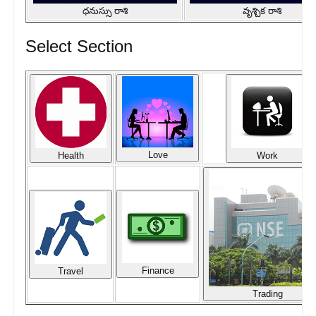
ధనుస్సు రాశి
వృశ్చిక రాశి
Select Section
Love
Health
Work
Finance
Travel
Trading