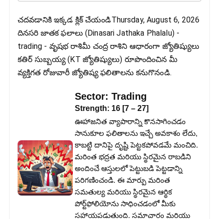
చదవడానికి ఇక్కడ క్లిక్ చేయండిThursday, August 6, 2026
దినసరి జాతక ఫలాలు (Dinasari Jathaka Phalalu) -
trading - వృషభ రాశిమీ చంద్ర రాశిని ఆధారంగా జ్యోతిష్యులు
కతిర్ సుబ్బయ్య (KT జ్యోతిష్యులు) రూపొందించిన మీ
వ్యక్తిగత రోజువారీ జ్యోతిష్య ఫలితాలను కనుగొనండి.
Sector:
Trading
Strength:
16
[
7
–
27
]
ఊహాజనిత వ్యాపారాన్ని కొనసాగించడం
సానుకూల ఫలితాలను ఇచ్చే అవకాశం లేదు,
కాబట్టి దానిపై దృష్టి పెట్టకపోవడమే మంచిది.
మరింత భద్రత మరియు స్థిరమైన రాబడిని
అందించే ఆస్తులలో పెట్టుబడి పెట్టడాన్ని
పరిగణించండి. ఈ మార్పు మరింత
సమతుల్య మరియు స్థిరమైన ఆర్థిక
పోర్ట్‌ఫోలియోను సాధించడంలో మీకు
సహాయపడుతుంది. సమాచారం మరియు