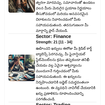
త్వరగా మారవచ్చు. సమాచారంతో ఉండటం
వలన మీరు మెరుగైన ప్రయాణ నిర్ణయాలు
తీసుకోవడంలో మరియు అనవసరమైన
చిరాకులను నివారించడంలో మీకు
సహాయపడుతుంది. తదనుగుణంగా మీ
మార్గాన్ని ప్లాన్ చేయండి.
Sector:
Finance
Strength:
21
[
11
-
34
]
ఊహించని ఖర్చులు ఈరోజు మీ క్రెడిట్ కార్డ్
బ్యాలెన్స్ పెరగవచ్చు. మీ ఫైనాన్షియల్
స్టేట్‌మెంట్‌లను క్రమం తప్పకుండా తనిఖీ
చేయడం వల్ల ఏవైనా ఆశ్చర్యాలను
ముందుగానే గుర్తించడంలో మీకు
సహాయపడుతుంది. ఈ ఖర్చులను
నిర్వహించడానికి బడ్జెట్ సమర్థవంతంగా
ఉంటుంది. ఈ వ్యవధిని నావిగేట్ చేయడానికి
ఖర్చు ప్రణాళికను రూపొందించడాన్ని
పరిగణించండి.
Sector:
Trading