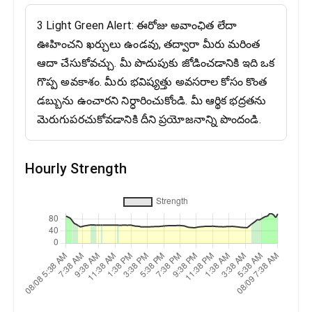
3 Light Green Alert: ఈరోజు అవాంఛిత లేదా
ఊహించని ఖర్చులు ఉండవు, తద్వారా మీరు మరింత
ఆదా చేసుకోవచ్చు. మీ పొదుపుకు జోడించడానికి ఇది ఒక
గొప్ప అవకాశం. మీరు భవిష్యత్తు అవసరాల కోసం కొంత
డబ్బును ఉంచారని నిర్ధారించుకోండి. మీ ఆర్థిక భద్రతను
మెరుగుపరచుకోవడానికి దీని ప్రయోజనాన్ని పొందండి.
Hourly Strength