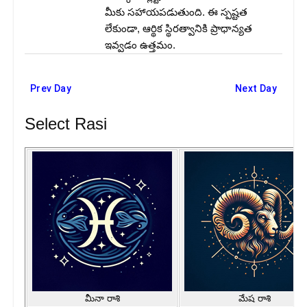
మీకు సహాయపడుతుంది. ఈ స్పష్టత
లేకుండా, ఆర్థిక స్థిరత్వానికి ప్రాధాన్యత
ఇవ్వడం ఉత్తమం.
Prev Day
Next Day
Select Rasi
మీనా రాశి
మేష రాశి