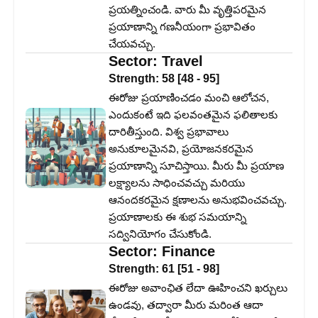
ప్రయత్నించండి. వారు మీ వృత్తిపరమైన
ప్రయాణాన్ని గణనీయంగా ప్రభావితం
చేయవచ్చు.
Sector:
Travel
Strength:
58
[
48
-
95
]
ఈరోజు ప్రయాణించడం మంచి ఆలోచన,
ఎందుకంటే ఇది ఫలవంతమైన ఫలితాలకు
దారితీస్తుంది. విశ్వ ప్రభావాలు
అనుకూలమైనవి, ప్రయోజనకరమైన
ప్రయాణాన్ని సూచిస్తాయి. మీరు మీ ప్రయాణ
లక్ష్యాలను సాధించవచ్చు మరియు
ఆనందకరమైన క్షణాలను అనుభవించవచ్చు.
ప్రయాణాలకు ఈ శుభ సమయాన్ని
సద్వినియోగం చేసుకోండి.
Sector:
Finance
Strength:
61
[
51
-
98
]
ఈరోజు అవాంఛిత లేదా ఊహించని ఖర్చులు
ఉండవు, తద్వారా మీరు మరింత ఆదా