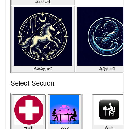
మకర రాశి
ధనుస్సు రాశి
వృశ్చిక రాశి
Select Section
Love
Health
Work