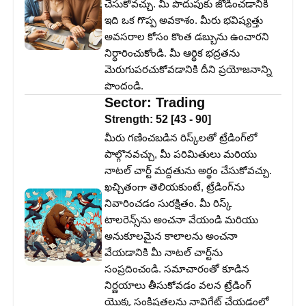
చేసుకోవచ్చు. మీ పొదుపుకు జోడించడానికి
ఇది ఒక గొప్ప అవకాశం. మీరు భవిష్యత్తు
అవసరాల కోసం కొంత డబ్బును ఉంచారని
నిర్ధారించుకోండి. మీ ఆర్థిక భద్రతను
మెరుగుపరచుకోవడానికి దీని ప్రయోజనాన్ని
పొందండి.
Sector:
Trading
Strength:
52
[
43
-
90
]
మీరు గణించబడిన రిస్క్‌లతో ట్రేడింగ్‌లో
పాల్గొనవచ్చు, మీ పరిమితులు మరియు
నాటల్ చార్ట్ మద్దతును అర్థం చేసుకోవచ్చు.
ఖచ్చితంగా తెలియకుంటే, ట్రేడింగ్‌ను
నివారించడం సురక్షితం. మీ రిస్క్
టాలరెన్స్‌ను అంచనా వేయండి మరియు
అనుకూలమైన కాలాలను అంచనా
వేయడానికి మీ నాటల్ చార్ట్‌ను
సంప్రదించండి. సమాచారంతో కూడిన
నిర్ణయాలు తీసుకోవడం వలన ట్రేడింగ్
యొక్క సంక్లిష్టతలను నావిగేట్ చేయడంలో