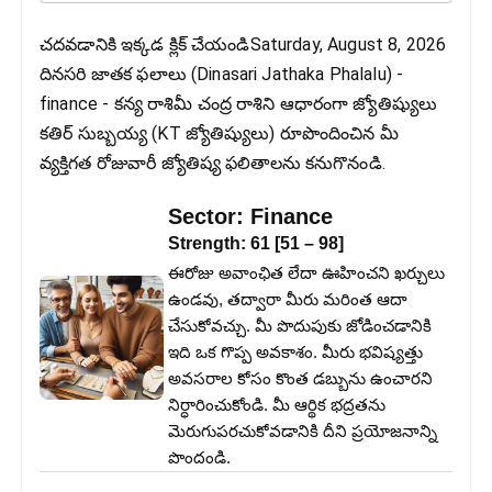
చదవడానికి ఇక్కడ క్లిక్ చేయండిSaturday, August 8, 2026
దినసరి జాతక ఫలాలు (Dinasari Jathaka Phalalu) -
finance - కన్య రాశిమీ చంద్ర రాశిని ఆధారంగా జ్యోతిష్యులు
కతిర్ సుబ్బయ్య (KT జ్యోతిష్యులు) రూపొందించిన మీ
వ్యక్తిగత రోజువారీ జ్యోతిష్య ఫలితాలను కనుగొనండి.
Sector:
Finance
Strength:
61
[
51
–
98
]
ఈరోజు అవాంఛిత లేదా ఊహించని ఖర్చులు
ఉండవు, తద్వారా మీరు మరింత ఆదా
చేసుకోవచ్చు. మీ పొదుపుకు జోడించడానికి
ఇది ఒక గొప్ప అవకాశం. మీరు భవిష్యత్తు
అవసరాల కోసం కొంత డబ్బును ఉంచారని
నిర్ధారించుకోండి. మీ ఆర్థిక భద్రతను
మెరుగుపరచుకోవడానికి దీని ప్రయోజనాన్ని
పొందండి.