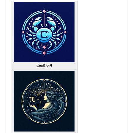
కుంభ రాశి