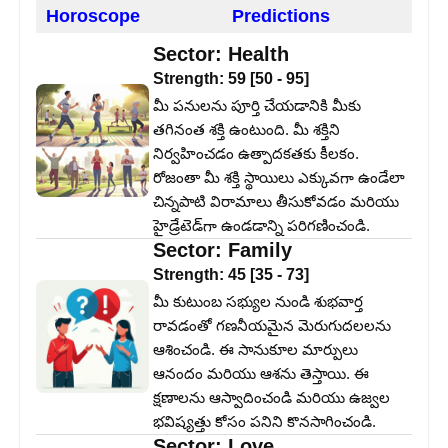
Horoscope
Predictions
Sector:
Health
Strength:
59
[
50
-
95
]
మీ పనులను పూర్తి చేయడానికి మీకు
తగినంత శక్తి ఉంటుంది. మీ శక్తిని
నిర్వహించడం ఉత్పాదకతకు కీలకం.
రోజంతా మీ శక్తి స్థాయిలు ఎక్కువగా ఉండేలా
చిన్నపాటి విరామాలు తీసుకోవడం మరియు
హైడ్రేటెడ్‌గా ఉండడాన్ని పరిగణించండి.
Sector:
Family
Strength:
45
[
35
-
73
]
మీ కుటుంబ సభ్యుల నుండి శుభవార్త
రావడంతో గణనీయమైన మెరుగుదలలను
ఆశించండి. ఈ సానుకూల మార్పులు
ఆనందం మరియు ఆశను తెస్తాయి. ఈ
క్షణాలను ఆస్వాదించండి మరియు ఉజ్వల
భవిష్యత్తు కోసం పనిని కొనసాగించండి.
Sector:
Love