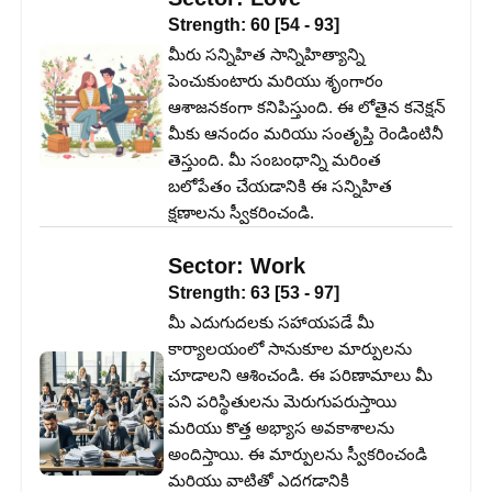
Strength:
60
[
54
-
93
]
మీరు సన్నిహిత సాన్నిహిత్యాన్ని
పెంచుకుంటారు మరియు శృంగారం
ఆశాజనకంగా కనిపిస్తుంది. ఈ లోతైన కనెక్షన్
మీకు ఆనందం మరియు సంతృప్తి రెండింటినీ
తెస్తుంది. మీ సంబంధాన్ని మరింత
బలోపేతం చేయడానికి ఈ సన్నిహిత
క్షణాలను స్వీకరించండి.
Sector:
Work
Strength:
63
[
53
-
97
]
మీ ఎదుగుదలకు సహాయపడే మీ
కార్యాలయంలో సానుకూల మార్పులను
చూడాలని ఆశించండి. ఈ పరిణామాలు మీ
పని పరిస్థితులను మెరుగుపరుస్తాయి
మరియు కొత్త అభ్యాస అవకాశాలను
అందిస్తాయి. ఈ మార్పులను స్వీకరించండి
మరియు వాటితో ఎదగడానికి