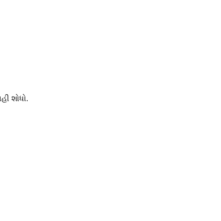
ાહી શોધો.