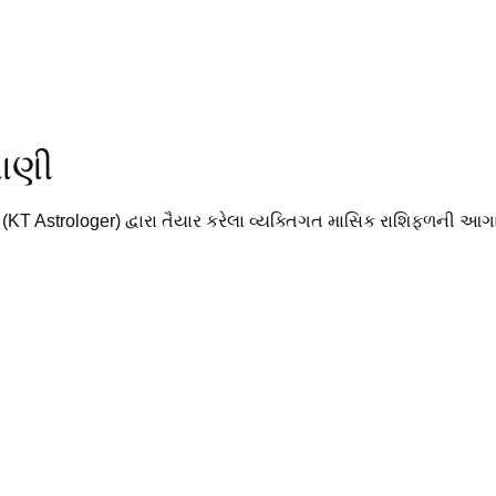
વાણી
 (KT Astrologer) દ્વારા તૈયાર કરેલા વ્યક્તિગત માસિક રાશિફળની આગ