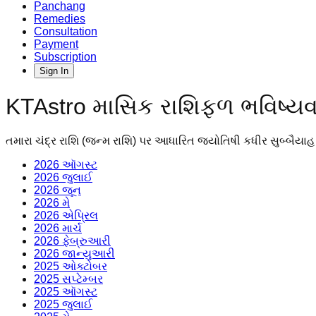
Panchang
Remedies
Consultation
Payment
Subscription
Sign In
KTAstro માસિક રાશિફળ ભવિષ્ય
તમારા ચંદ્ર રાશિ (જન્મ રાશિ) પર આધારિત જ્યોતિષી કધીર સુબ્બૈયાહ
2026 ઑગસ્ટ
2026 જુલાઈ
2026 જૂન
2026 મે
2026 એપ્રિલ
2026 માર્ચ
2026 ફેબ્રુઆરી
2026 જાન્યુઆરી
2025 ઓક્ટોબર
2025 સપ્ટેમ્બર
2025 ઑગસ્ટ
2025 જુલાઈ