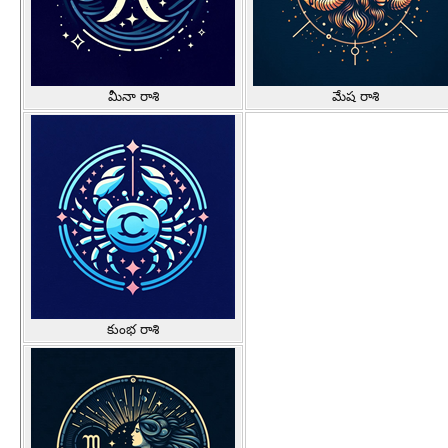
మీనా రాశి
మేష రాశి
కుంభ రాశి