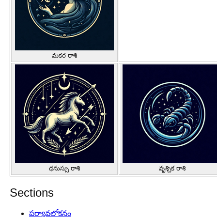
మకర రాశి
ధనుస్సు రాశి
వృశ్చిక రాశి
Sections
పర్యావలోకనం