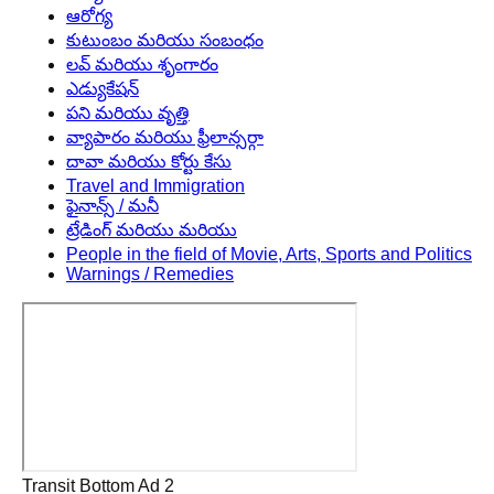
ఆరోగ్య
కుటుంబం మరియు సంబంధం
లవ్ మరియు శృంగారం
ఎడ్యుకేషన్
పని మరియు వృత్తి
వ్యాపారం మరియు ఫ్రీలాన్సర్గా
దావా మరియు కోర్టు కేసు
Travel and Immigration
ఫైనాన్స్ / మనీ
ట్రేడింగ్ మరియు మరియు
People in the field of Movie, Arts, Sports and Politics
Warnings / Remedies
Transit Bottom Ad 2