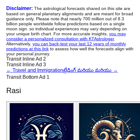
Disclaimer:
The astrological forecasts shared on this site are
based on general planetary alignments and are meant for broad
guidance only. Please note that nearly 700 million out of 8.3
billion people worldwide follow predictions based on a single
moon sign. so individual experiences may vary depending on
your unique birth chart. For more accurate insights,
you may
consider a personalized consultation with KTAstrologer
.
Alternatively,
you can back-test your last 12 years of monthly
predictions at this link
to assess how well the forecasts align with
your personal journey.
Transit Inline Ad 2
Transit Inline Ad 3
←
Travel and Immigration
ట్రేడింగ్ మరియు మరియు
→
Transit Bottom Ad 1
Rasi