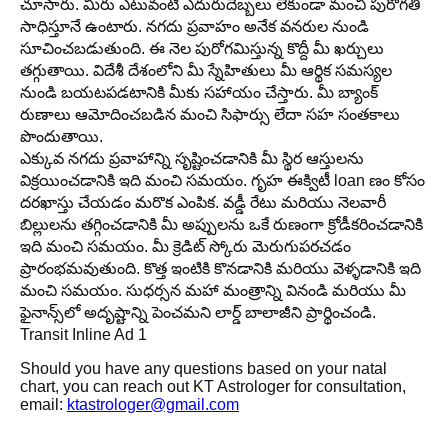
చూసారు. మీరు ఎటువంటి ఎదురుదెబ్బలు లేకుండా మంచి పురోగతి
సాధిస్తూనే ఉంటారు. నగదు ప్రవాహం అనేక వనరుల నుండి
సూచించబడుతుంది. ఈ నెల పురోగమిస్తున్న కొద్దీ మీ ఖర్చులు
తగ్గుతాయి. విదేశీ దేశంలోని మీ స్నేహితులు మీ ఆర్థిక సమస్యల
నుండి బయటపడటానికి మీకు సహాయం చేస్తారు. మీ బ్యాంక్
రుణాలు ఆమోదించబడిన మంచి సిఫార్సు లేదా సహ సంతకాలు
పొందుతాయి.
ఎక్కువ నగదు ప్రవాహాన్ని సృష్టించడానికి మీ స్థిర ఆస్తులను
విక్రయించడానికి ఇది మంచి సమయం. గృహ ఈక్విటీ loan ణం కోసం
దరఖాస్తు చేయడం మరొక ఎంపిక. వడ్డీ రేటు మరియు నెలవారీ
బిల్లులను తగ్గించడానికి మీ అప్పులను ఒకే రుణంగా క్రోడీకరించడానికి
ఇది మంచి సమయం. మీ క్రెడిట్ స్కోరు మెరుగుపరచడం
ప్రారంభమవుతుంది. కొత్త ఇంటికి కొనడానికి మరియు వెళ్ళడానికి ఇది
మంచి సమయం. సుధర్సన మహా మంత్రాన్ని వినండి మరియు మీ
ఫైనాన్స్‌లో అదృష్టాన్ని పెంచమని లార్డ్ బాలాజీని ప్రార్థించండి.
Transit Inline Ad 1
Should you have any questions based on your natal
chart, you can reach out KT Astrologer for consultation,
email:
ktastrologer@gmail.com