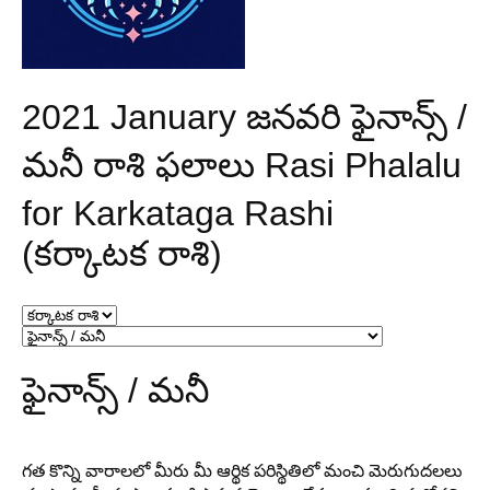
2021 January జనవరి ఫైనాన్స్ /
మనీ రాశి ఫలాలు Rasi Phalalu
for Karkataga Rashi
(కర్కాటక రాశి)
ఫైనాన్స్ / మనీ
గత కొన్ని వారాలలో మీరు మీ ఆర్థిక పరిస్థితిలో మంచి మెరుగుదలలు