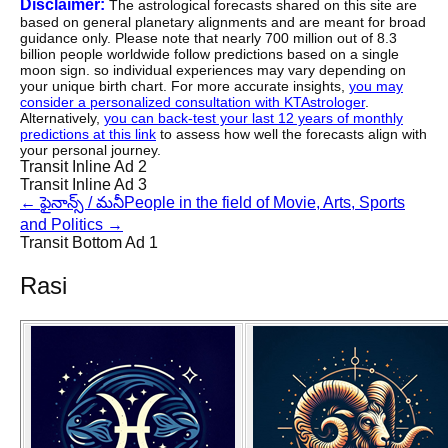
Disclaimer:
The astrological forecasts shared on this site are
based on general planetary alignments and are meant for broad
guidance only. Please note that nearly 700 million out of 8.3
billion people worldwide follow predictions based on a single
moon sign. so individual experiences may vary depending on
your unique birth chart. For more accurate insights,
you may
consider a personalized consultation with KTAstrologer
.
Alternatively,
you can back-test your last 12 years of monthly
predictions at this link
to assess how well the forecasts align with
your personal journey.
Transit Inline Ad 2
Transit Inline Ad 3
←
ఫైనాన్స్ / మనీ
People in the field of Movie, Arts, Sports
and Politics
→
Transit Bottom Ad 1
Rasi