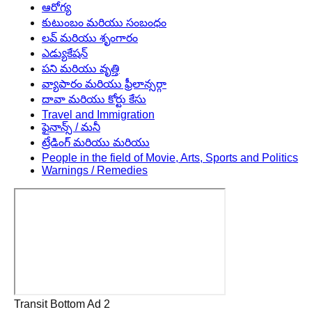
ఆరోగ్య
కుటుంబం మరియు సంబంధం
లవ్ మరియు శృంగారం
ఎడ్యుకేషన్
పని మరియు వృత్తి
వ్యాపారం మరియు ఫ్రీలాన్సర్గా
దావా మరియు కోర్టు కేసు
Travel and Immigration
ఫైనాన్స్ / మనీ
ట్రేడింగ్ మరియు మరియు
People in the field of Movie, Arts, Sports and Politics
Warnings / Remedies
Transit Bottom Ad 2