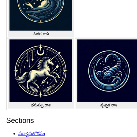
మకర రాశి
ధనుస్సు రాశి
వృశ్చిక రాశి
Sections
పర్యావలోకనం