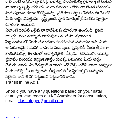
8 వ ఇంటి ఆస్తమా స్థాపనపై బలాన్ని పొందుతున్న గ్రహాల శ్రేణి సంపద
నాశనాన్ని సృష్టించగలదు. మీరు సమయం లేకుండా జీవిత సమయం
పొదుపులను కూడా కోల్పోవచ్చు. ప్రతికూల శక్తుల చేరడం ఈ నెలలో
మీకు ఆర్థిక విపత్తును సృష్టిస్తుంది. స్టాక్ మార్కెట్ ట్రేడింగ్‌కు పూర్తిగా
దూరంగా ఉండండి.
ఎలాంటి రియల్ ఎస్టేట్ లావాదేవీలకు దూరంగా ఉండండి. ట్రెజరీ
బాండ్లు, మనీ మార్కెట్ పొదుపులు వంటి సాంప్రదాయిక
పెట్టుబడులతో మీరు ముందుకు సాగవలసిన సమయం ఇది. మీరు
అనుకూలమైన మహా దాసాను నడుపుతున్నప్పటికీ, మీరు తీవ్రంగా
కాలిపోవచ్చు. ఈ నెలలో ఆధ్యాత్మికత, దేవుడు, కలియుగం యొక్క
ప్రభావం మరియు జ్యోతిషశాస్త్రం యొక్క విలువను మీరు అర్థం
చేసుకుంటారు. మీ రెగ్యులర్ ఆదాయంతో చెల్లించలేని చాలా అప్పులు
మీకు లభిస్తే, మీ అప్పులను తీర్చడానికి మీ స్థిర ఆస్తిని అమ్మడం
సరైందే, కాని తిరిగి పెట్టుబడి పెట్టడానికి కాదు.
Transit Inline Ad 1
Should you have any questions based on your natal
chart, you can reach out KT Astrologer for consultation,
email:
ktastrologer@gmail.com