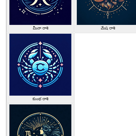
మీనా రాశి
మేష రాశి
కుంభ రాశి