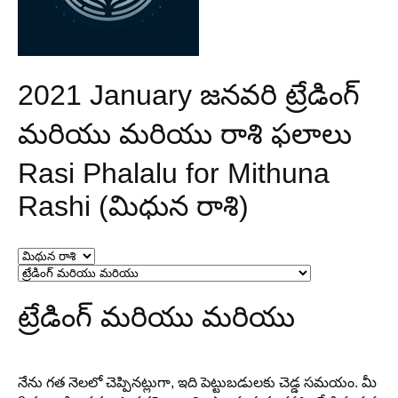
2021 January జనవరి ట్రేడింగ్
మరియు మరియు రాశి ఫలాలు
Rasi Phalalu for Mithuna
Rashi (మిధున రాశి)
ట్రేడింగ్ మరియు మరియు
నేను గత నెలలో చెప్పినట్లుగా, ఇది పెట్టుబడులకు చెడ్డ సమయం. మీ