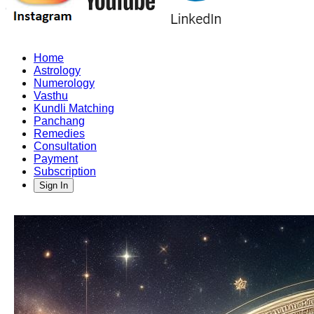
Home
Astrology
Numerology
Vasthu
Kundli Matching
Panchang
Remedies
Consultation
Payment
Subscription
Sign In