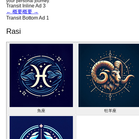
your personal journey.
Transit Inline Ad 3
←
概要
概要
→
Transit Bottom Ad 1
Rasi
魚座
牡羊座