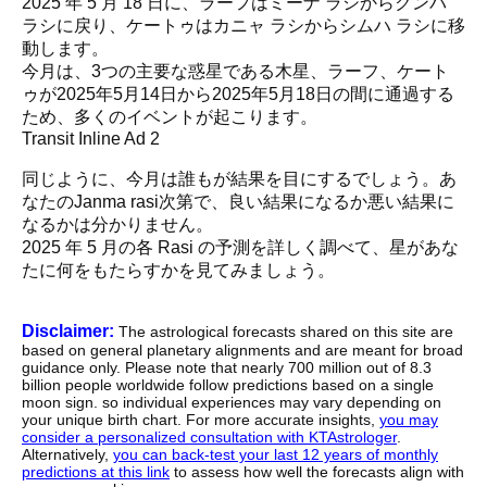
2025 年 5 月 18 日に、ラーフはミーナ ラシからクンバ
ラシに戻り、ケートゥはカニャ ラシからシムハ ラシに移
動します。
今月は、3つの主要な惑星である木星、ラーフ、ケート
ゥが2025年5月14日から2025年5月18日の間に通過する
ため、多くのイベントが起こります。
Transit Inline Ad 2
同じように、今月は誰もが結果を目にするでしょう。あ
なたのJanma rasi次第で、良い結果になるか悪い結果に
なるかは分かりません。
2025 年 5 月の各 Rasi の予測を詳しく調べて、星があな
たに何をもたらすかを見てみましょう。
Disclaimer:
The astrological forecasts shared on this site are
based on general planetary alignments and are meant for broad
guidance only. Please note that nearly 700 million out of 8.3
billion people worldwide follow predictions based on a single
moon sign. so individual experiences may vary depending on
your unique birth chart. For more accurate insights,
you may
consider a personalized consultation with KTAstrologer
.
Alternatively,
you can back-test your last 12 years of monthly
predictions at this link
to assess how well the forecasts align with