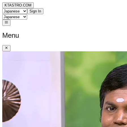
KTASTRO.COM
Sign In
Menu