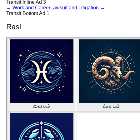
Transit Inline Ad 3
←
Work and Career
Lawsuit and Litigation
→
Transit Bottom Ad 1
Rasi
ಮೀನ ರಾಶಿ
ಮೇಷ ರಾಶಿ