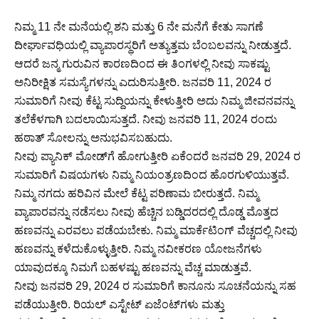
ನಿಮ್ಮ 11 ನೇ ಮನೆಯಲ್ಲಿ ಶನಿ ಮತ್ತು 6 ನೇ ಮನೆಗೆ ಕೇತು ಸಾಗಣೆ
ದೀರ್ಘಾವಧಿಯಲ್ಲಿ ವ್ಯಾಪಾರಸ್ಥರಿಗೆ ಅತ್ಯುತ್ತಮ ಬೆಂಬಲವನ್ನು ನೀಡುತ್ತದೆ.
ಆದರೆ ಜನ್ಮ ಗುರುವಿನ ಕಾರಣದಿಂದ ಈ ತಿಂಗಳಲ್ಲಿ ನೀವು ಸಾಕಷ್ಟು
ಅನಿರೀಕ್ಷಿತ ಸಮಸ್ಯೆಗಳನ್ನು ಎದುರಿಸುತ್ತೀರಿ. ಜನವರಿ 11, 2024 ರ
ಸುಮಾರಿಗೆ ನೀವು ಕೆಟ್ಟ ಸುದ್ದಿಯನ್ನು ಕೇಳುತ್ತೀರಿ ಅದು ನಿಮ್ಮ ಜೀವನವನ್ನು
ತಲೆಕೆಳಗಾಗಿ ಬದಲಾಯಿಸುತ್ತದೆ. ನೀವು ಜನವರಿ 11, 2024 ರಂದು
ಹಠಾತ್ ಸೋಲನ್ನು ಅನುಭವಿಸಬಹುದು.
ನೀವು ಪ್ಯಾನಿಕ್ ಮೋಡ್‌ಗೆ ಹೋಗುತ್ತೀರಿ ಏಕೆಂದರೆ ಜನವರಿ 29, 2024 ರ
ಸುಮಾರಿಗೆ ವಿಷಯಗಳು ನಿಮ್ಮ ನಿಯಂತ್ರಣದಿಂದ ಹೊರಗುಳಿಯುತ್ತವೆ.
ನಿಮ್ಮ ನಗದು ಹರಿವಿನ ಮೇಲೆ ಕೆಟ್ಟ ಪರಿಣಾಮ ಬೀರುತ್ತದೆ. ನಿಮ್ಮ
ವ್ಯಾಪಾರವನ್ನು ನಡೆಸಲು ನೀವು ಹೆಚ್ಚಿನ ಬಡ್ಡಿದರದಲ್ಲಿ ದೊಡ್ಡ ಮೊತ್ತದ
ಹಣವನ್ನು ಎರವಲು ಪಡೆಯಬೇಕು. ನಿಮ್ಮ ಮಾರ್ಕೆಟಿಂಗ್ ವೆಚ್ಚದಲ್ಲಿ ನೀವು
ಹಣವನ್ನು ಕಳೆದುಕೊಳ್ಳುತ್ತೀರಿ. ನಿಮ್ಮ ನವೀಕರಣ ಯೋಜನೆಗಳು
ಯಾವುದಕ್ಕೂ ನಿಮಗೆ ಬಹಳಷ್ಟು ಹಣವನ್ನು ವೆಚ್ಚ ಮಾಡುತ್ತವೆ.
ನೀವು ಜನವರಿ 29, 2024 ರ ಸುಮಾರಿಗೆ ಕಾನೂನು ಸೂಚನೆಯನ್ನು ಸಹ
ಪಡೆಯುತ್ತೀರಿ. ರಿಯಲ್ ಎಸ್ಟೇಟ್ ಏಜೆಂಟ್‌ಗಳು ಮತ್ತು