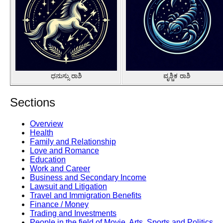
ಧನುಸ್ಸು ರಾಶಿ
ವೃಶ್ಚಿಕ ರಾಶಿ
Sections
Overview
Health
Family and Relationship
Love and Romance
Education
Work and Career
Business and Secondary Income
Lawsuit and Litigation
Travel and Immigration Benefits
Finance / Money
Trading and Investments
People in the field of Movie, Arts, Sports and Politics