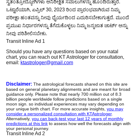
ಸ್ವತಂತ್ರೋದ್ಯೋಗಿಗಳು ಅನಿರೀಕ್ಷಿತ ಸವಾಲುಗಳನ್ನು ಹೊಂದಿರುತ್ತಾರೆ.
ಒಟ್ಟಾರೆಯಾಗಿ, ಏಪ್ರಿಲ್ 30, 2023 ರಿಂದ ಪ್ರಾರಂಭವಾಗಿರುವ ನಿಮ್ಮ
ಪರೀಕ್ಷಾ ಹಂತವನ್ನು ನೀವು ಧೈರ್ಯದಿಂದ ಎದುರಿಸಬೇಕಾಗುತ್ತದೆ. ಮುಂದೆ
ಪ್ರಮುಖ ನಿರ್ಧಾರಗಳನ್ನು ತೆಗೆದುಕೊಳ್ಳಲು ನಿಮ್ಮ ಜನ್ಮಜಾತ ಚಾರ್ಟ್ ಅನ್ನು
ನೀವು ಪರಿಶೀಲಿಸಬೇಕು.
Transit Inline Ad 1
Should you have any questions based on your natal
chart, you can reach out KT Astrologer for consultation,
email:
ktastrologer@gmail.com
Disclaimer:
The astrological forecasts shared on this site are
based on general planetary alignments and are meant for broad
guidance only. Please note that nearly 700 million out of 8.3
billion people worldwide follow predictions based on a single
moon sign. so individual experiences may vary depending on
your unique birth chart. For more accurate insights,
you may
consider a personalized consultation with KTAstrologer
.
Alternatively,
you can back-test your last 12 years of monthly
predictions at this link
to assess how well the forecasts align with
your personal journey.
Transit Inline Ad 2