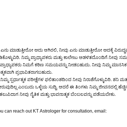
 ಏನು ಮಾಡುತ್ತೀರೋ ಅದು ಆಗಿರಲಿ, ನೀವು ಏನು ಮಾಡುತ್ತೀರೋ ಅದಕ್ಕೆ ವಿರುದ್ಧ
ೊಳ್ಳುವಿರಿ. ನಿಮ್ಮ ಪ್ರಾಧ್ಯಾಪಕರು ಮತ್ತು ಕಾಲೇಜು ಆಡಳಿತದೊಂದಿಗೆ ನೀವು ಸಮಸ್
ಮ ಪ್ರಾಧ್ಯಾಪಕರು ನಿಮಗೆ ಕಠಿಣ ಸಮಯವನ್ನು ನೀಡಬಹುದು. ನೀವು ನಿಮ್ಮ ಮಾನಸಿಕ
ತ್ಮಕವಾಗಿ ಪ್ರಭಾವಿತರಾಗಬಹುದು.
ಮ ಸ್ಪರ್ಧಾತ್ಮಕ ಪರೀಕ್ಷೆಗಳ ಫಲಿತಾಂಶದಿಂದ ನೀವು ನಿರಾಶೆಗೊಳ್ಳುವಿರಿ. ಶನಿ ಮತ್
ಿಲ್ಲ ಎಂಬುದು ಒಳ್ಳೆಯ ಸುದ್ದಿ. ಆದರೆ ಈ ತಿಂಗಳು ನಿಮ್ಮ ಜೀವನದಲ್ಲಿ ಹೆಚ್ಚಿ
24 ತಲುಪಿದಾಗ ನೀವು ನೈತಿಕ ಮತ್ತು ಭಾವನಾತ್ಮಕ ಬೆಂಬಲವನ್ನು ಪಡೆಯಬೇಕು.
 can reach out KT Astrologer for consultation, email: