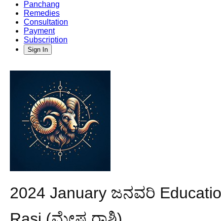
Panchang
Remedies
Consultation
Payment
Subscription
Sign In
2024 January ಜನವರಿ Educatio
Rasi (ಮೇಷ ರಾಶಿ)