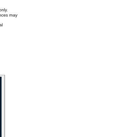
only.
iences may
al