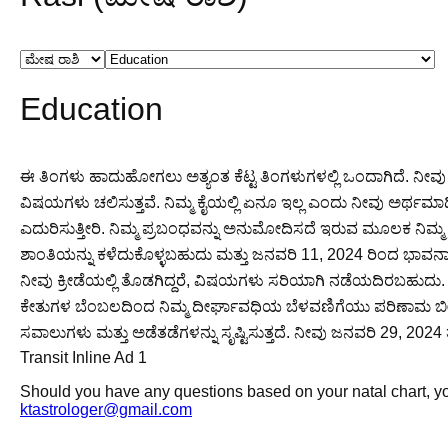
Education
ಈ ತಿಂಗಳು ಹಾದುಹೋಗಲು ಅತ್ಯಂತ ಕೆಟ್ಟ ತಿಂಗಳುಗಳಲ್ಲಿ ಒಂದಾಗಿದೆ. ನೀವು
ವಿಷಯಗಳು ಚಲಿಸುತ್ತವೆ. ನಿಮ್ಮ ಕೈಯಲ್ಲಿ ಏನೂ ಇಲ್ಲ ಎಂದು ನೀವು ಅರ್ಥಮಾಡಿಕ
ಎದುರಿಸುತ್ತೀರಿ. ನಿಮ್ಮ ಪ್ರಬಂಧವನ್ನು ಅನುಮೋದಿಸದೆ ಇರುವ ಮೂಲಕ ನಿಮ್
ಶಾಂತಿಯನ್ನು ಕಳೆದುಕೊಳ್ಳಬಹುದು ಮತ್ತು ಜನವರಿ 11, 2024 ರಿಂದ ಭಾವನಾ
ನೀವು ಕ್ರೀಡೆಯಲ್ಲಿ ತೊಡಗಿದ್ದರೆ, ವಿಷಯಗಳು ಸರಿಯಾಗಿ ನಡೆಯದಿರಬಹುದು. ನಿಮ್
ಕೇತುಗಳ ಬೆಂಬಲದಿಂದ ನಿಮ್ಮ ದೀರ್ಘಾವಧಿಯ ಬೆಳವಣಿಗೆಯು ಪರಿಣಾಮ ಬೀರುವುದ
ಸವಾಲುಗಳು ಮತ್ತು ಅಡೆತಡೆಗಳನ್ನು ಸೃಷ್ಟಿಸುತ್ತದೆ. ನೀವು ಜನವರಿ 29, 20
Transit Inline Ad 1
Should you have any questions based on your natal chart, you
ktastrologer@gmail.com