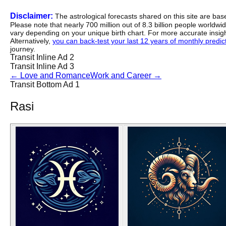
Disclaimer:
The astrological forecasts shared on this site are ba
Please note that nearly 700 million out of 8.3 billion people worldw
vary depending on your unique birth chart. For more accurate insig
Alternatively,
you can back-test your last 12 years of monthly predicti
journey.
Transit Inline Ad 2
Transit Inline Ad 3
←
Love and Romance
Work and Career
→
Transit Bottom Ad 1
Rasi