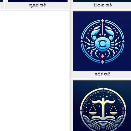
ವೃಷಭ ರಾಶಿ
ಮಿಥುನ ರಾಶಿ
ಕಟಕ ರಾಶಿ