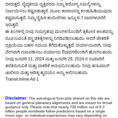
ಬೀರುತ್ತದೆ. ವೈದ್ಯಕೀಯ ವೃತ್ತಿಪರರು ನಿಮ್ಮ ಆರೋಗ್ಯ ಸಮಸ್ಯೆಗಳನ್ನು
ನಿರ್ಣಯಿಸಲು ಕಷ್ಟಪಡುತ್ತಾರೆ. ಮೂಲ ಕಾರಣವನ್ನು ಕಂಡುಹಿಡಿಯುವುದು
ಕಷ್ಟವಾಗುತ್ತದೆ. ನಿಮ್ಮ ದೈಹಿಕ ಕಾಯಿಲೆಗಳು ಇನ್ನೂ 6-7 ವಾರಗಳವರೆಗೆ
ಇರುತ್ತದೆ.
ಈ ತಿಂಗಳಲ್ಲಿ ನೀವು ಗುರುಗ್ರಹವು ಮಂಗಳನೊಂದಿಗೆ ತ್ರಿಕೋನ ಅಂಶವನ್ನು
ರೂಪಿಸುವಂತೆ ಶಸ್ತ್ರಚಿಕಿತ್ಸೆಗಳನ್ನು ನಿಗದಿಪಡಿಸಬಹುದು. ಆದರೆ ಚೇತರಿಕೆ
ಪ್ರಕ್ರಿಯೆಯು ಬಹಳ ಸಮಯ ತೆಗೆದುಕೊಳ್ಳುತ್ತದೆ. ಪರ್ಯಾಯವಾಗಿ, ನೀವು
ವೇಗವಾಗಿ ಗುಣಪಡಿಸಲು ಪರ್ಯಾಯ ಔಷಧಗಳೊಂದಿಗೆ ಹೋಗಬಹುದು.
ನೀವು ಜನವರಿ 11, 2024 ಮತ್ತು ಜನವರಿ 29, 2024 ರ ಸುಮಾರಿಗೆ
ತಲೆತಿರುಗುವಿಕೆ ಮತ್ತು ವಾಕರಿಕೆ ಅನುಭವಿಸಬಹುದು. ನೀವು ಹನುಮಾನ್
ಚಾಲೀಸಾ ಮತ್ತು ಆದಿತ್ಯ ಹೃದಯಂ ಅನ್ನು ಆಲಿಸಬಹುದು.
Transit Inline Ad 1
Disclaimer:
The astrological forecasts shared on this site are
based on general planetary alignments and are meant for broad
guidance only. Please note that nearly 700 million out of 8.3
billion people worldwide follow predictions based on a single
moon sign. so individual experiences may vary depending on