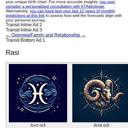
your unique birth chart. For more accurate insights,
you may
consider a personalized consultation with KTAstrologer
.
Alternatively,
you can back-test your last 12 years of monthly
predictions at this link
to assess how well the forecasts align with
your personal journey.
Transit Inline Ad 2
Transit Inline Ad 3
←
Overview
Family and Relationship
→
Transit Bottom Ad 1
Rasi
ಮೀನ ರಾಶಿ
ಮೇಷ ರಾಶಿ