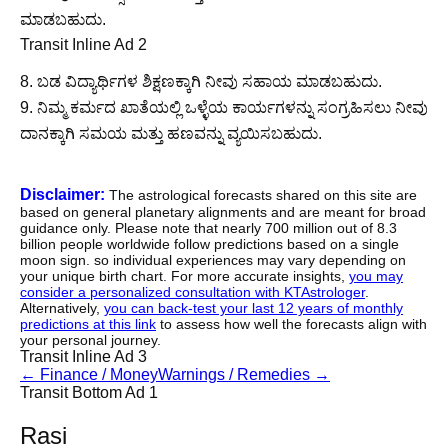
ಮಾಡಬಹುದು.
Transit Inline Ad 2
8. ಬಡ ವಿದ್ಯಾರ್ಥಿಗಳ ಶಿಕ್ಷಣಕ್ಕಾಗಿ ನೀವು ಸಹಾಯ ಮಾಡಬಹುದು.
9. ನಿಮ್ಮ ಕರ್ಮದ ಖಾತೆಯಲ್ಲಿ ಒಳ್ಳೆಯ ಕಾರ್ಯಗಳನ್ನು ಸಂಗ್ರಹಿಸಲು ನೀವು
ದಾನಕ್ಕಾಗಿ ಸಮಯ ಮತ್ತು ಹಣವನ್ನು ವ್ಯಯಿಸಬಹುದು.
Disclaimer:
The astrological forecasts shared on this site are
based on general planetary alignments and are meant for broad
guidance only. Please note that nearly 700 million out of 8.3
billion people worldwide follow predictions based on a single
moon sign. so individual experiences may vary depending on
your unique birth chart. For more accurate insights,
you may
consider a personalized consultation with KTAstrologer
.
Alternatively,
you can back-test your last 12 years of monthly
predictions at this link
to assess how well the forecasts align with
your personal journey.
Transit Inline Ad 3
←
Finance / Money
Warnings / Remedies
→
Transit Bottom Ad 1
Rasi