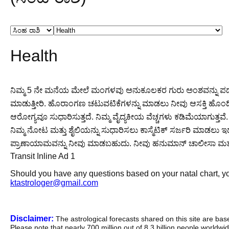
Health
ನಿಮ್ಮ 5 ನೇ ಮನೆಯ ಮೇಲೆ ಮಂಗಳವು ಅನುಕೂಲಕರ ಗುರು ಅಂಶವನ್ನು ಪಡೆಯುವ
ಮಾಡುತ್ತೀರಿ. ಹೊರಾಂಗಣ ಚಟುವಟಿಕೆಗಳನ್ನು ಮಾಡಲು ನೀವು ಆಸಕ್ತಿ ಹೊಂದಿರುತ್ತೀ
ಆರೋಗ್ಯವೂ ಸುಧಾರಿಸುತ್ತದೆ. ನಿಮ್ಮ ವೈದ್ಯಕೀಯ ವೆಚ್ಚಗಳು ಕಡಿಮೆಯಾಗುತ್ತವೆ.
ನಿಮ್ಮ ನೋಟ ಮತ್ತು ಶೈಲಿಯನ್ನು ಸುಧಾರಿಸಲು ಕಾಸ್ಮೆಟಿಕ್ ಸರ್ಜರಿ ಮಾಡಲು 
ಪ್ರಾಣಾಯಾಮವನ್ನು ನೀವು ಮಾಡಬಹುದು. ನೀವು ಹನುಮಾನ್ ಚಾಲೀಸಾ ಮತ್ತ
Transit Inline Ad 1
Should you have any questions based on your natal chart, you
ktastrologer@gmail.com
Disclaimer:
The astrological forecasts shared on this site are ba
Please note that nearly 700 million out of 8.3 billion people worldw