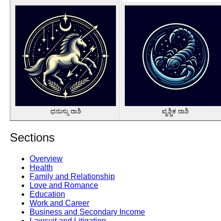
ಧನುಸ್ಸು ರಾಶಿ
ವೃಶ್ಚಿಕ ರಾಶಿ
Sections
Overview
Health
Family and Relationship
Love and Romance
Education
Work and Career
Business and Secondary Income
Lawsuit and Litigation