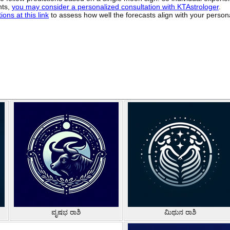
hts,
you may consider a personalized consultation with KTAstrologer
.
ons at this link
to assess how well the forecasts align with your person
ವೃಷಭ ರಾಶಿ
ಮಿಥುನ ರಾಶಿ