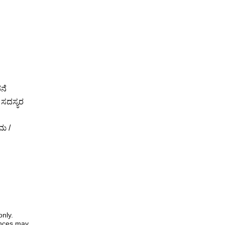
ನೆ
ದ ಸದಸ್ಯರ
ಮ /
only.
iences may