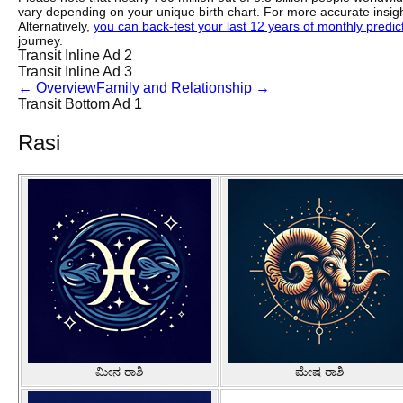
vary depending on your unique birth chart. For more accurate insig
Alternatively,
you can back-test your last 12 years of monthly predicti
journey.
Transit Inline Ad 2
Transit Inline Ad 3
←
Overview
Family and Relationship
→
Transit Bottom Ad 1
Rasi
ಮೀನ ರಾಶಿ
ಮೇಷ ರಾಶಿ