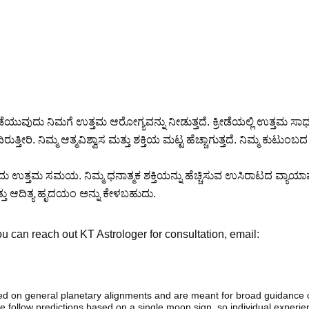
ುದು ನಿಮಗೆ ಉತ್ತಮ ಆರೋಗ್ಯವನ್ನು ನೀಡುತ್ತದೆ. ಕ್ರೀಡೆಯಲ್ಲಿ ಉತ್ತಮ ಸಾಧ
ರಿ. ನಿಮ್ಮ ಆತ್ಮವಿಶ್ವಾಸ ಮತ್ತು ಶಕ್ತಿಯ ಮಟ್ಟ ಹೆಚ್ಚಾಗುತ್ತದೆ. ನಿಮ್ಮ ಕುಟುಂಬ
ಇದು ಉತ್ತಮ ಸಮಯ. ನಿಮ್ಮ ಧನಾತ್ಮಕ ಶಕ್ತಿಯನ್ನು ಹೆಚ್ಚಿಸುವ ಉಸಿರಾಟದ ವ್ಯಾಯಾ
ು ಆದಿತ್ಯ ಹೃದಯಂ ಅನ್ನು ಕೇಳಬಹುದು.
 can reach out KT Astrologer for consultation, email:
sed on general planetary alignments and are meant for broad guidance 
ide follow predictions based on a single moon sign. so individual exper