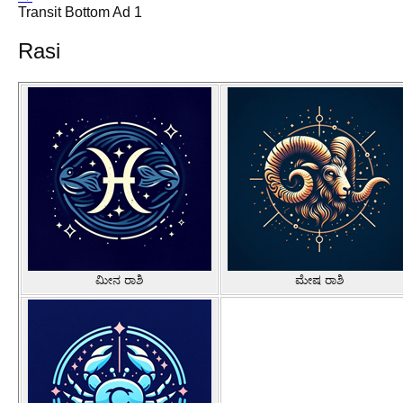
Transit Bottom Ad 1
Rasi
ಮೀನ ರಾಶಿ
ಮೇಷ ರಾಶಿ