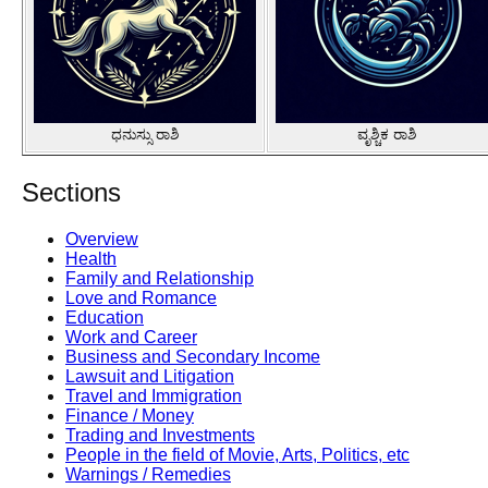
ಧನುಸ್ಸು ರಾಶಿ
ವೃಶ್ಚಿಕ ರಾಶಿ
Sections
Overview
Health
Family and Relationship
Love and Romance
Education
Work and Career
Business and Secondary Income
Lawsuit and Litigation
Travel and Immigration
Finance / Money
Trading and Investments
People in the field of Movie, Arts, Politics, etc
Warnings / Remedies