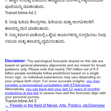
7. ಹೆಚ್ಚಿನ ಸಂಪತ್ತು ಪಡೆಯಲು ಹುಣ್ಣಿಮೆಯ ದಿನಗಳಲ್ಲಿ ಸತ್ಯನಾರಾಯಣ
ಪೂಜೆಯನ್ನು ಮಾಡಬಹುದು.
Transit Inline Ad 2
8. ನೀವು ಹಿರಿಯ ಕೇಂದ್ರಗಳು, ಹಿರಿಯರು ಮತ್ತು ಅಂಗವಿಕಲರಿಗೆ
ಹಣವನ್ನು ದಾನ ಮಾಡಬಹುದು.
9. ನಿಮ್ಮ ಕರ್ಮದ ಖಾತೆಯಲ್ಲಿ ಒಳ್ಳೆಯ ಕಾರ್ಯಗಳನ್ನು ಸಂಗ್ರಹಿಸಲು ನೀವು
ಸಮಯ ಮತ್ತು ಹಣವನ್ನು ವ್ಯಯಿಸಬಹುದು.
Disclaimer:
The astrological forecasts shared on this site are
based on general planetary alignments and are meant for broad
guidance only. Please note that nearly 700 million out of 8.3
billion people worldwide follow predictions based on a single
moon sign. so individual experiences may vary depending on
your unique birth chart. For more accurate insights,
you may
consider a personalized consultation with KTAstrologer
.
Alternatively,
you can back-test your last 12 years of monthly
predictions at this link
to assess how well the forecasts align with
your personal journey.
Transit Inline Ad 3
←
People in the field of Movie, Arts, Politics, etc
Overview
→