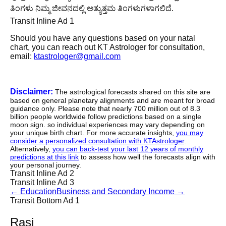
ತಿಂಗಳು ನಿಮ್ಮ ಜೀವನದಲ್ಲಿ ಅತ್ಯುತ್ತಮ ತಿಂಗಳುಗಳಾಗಲಿದೆ.
Transit Inline Ad 1
Should you have any questions based on your natal
chart, you can reach out KT Astrologer for consultation,
email:
ktastrologer@gmail.com
Disclaimer:
The astrological forecasts shared on this site are
based on general planetary alignments and are meant for broad
guidance only. Please note that nearly 700 million out of 8.3
billion people worldwide follow predictions based on a single
moon sign. so individual experiences may vary depending on
your unique birth chart. For more accurate insights,
you may
consider a personalized consultation with KTAstrologer
.
Alternatively,
you can back-test your last 12 years of monthly
predictions at this link
to assess how well the forecasts align with
your personal journey.
Transit Inline Ad 2
Transit Inline Ad 3
←
Education
Business and Secondary Income
→
Transit Bottom Ad 1
Rasi