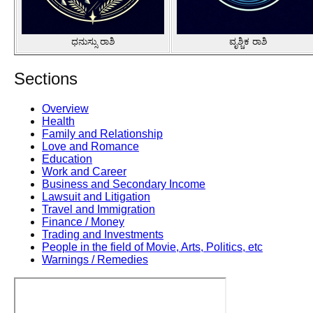
ಧನುಸ್ಸು ರಾಶಿ
ವೃಶ್ಚಿಕ ರಾಶಿ
Sections
Overview
Health
Family and Relationship
Love and Romance
Education
Work and Career
Business and Secondary Income
Lawsuit and Litigation
Travel and Immigration
Finance / Money
Trading and Investments
People in the field of Movie, Arts, Politics, etc
Warnings / Remedies