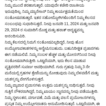
ನಿಮ್ಮ ಮುಂದೆ ಶರಣಾಗುತ್ತಾರೆ. ಯಾವುದೇ ಕಚೇರಿ ರಾಜಕೀಯ
ಇರುವುದಿಲ್ಲ. ನಿಮ್ಮ ಮ್ಯಾನೇಜರ್ ನಿಮ್ಮ ಕಾರ್ಯಕ್ಷಮತೆಯಿಂದ
ಸಂತೋಷಪಡುತ್ತಾರೆ. ಇತರ ಸಹೋದ್ಯೋಗಿಗಳೊಂದಿಗೆ ನಿಮ್ಮ ಕೆಲಸದ
ಸಂಬಂಧವು ಸುಧಾರಿಸುತ್ತದೆ. ನೀವು ಜನವರಿ 11, 2024 ಮತ್ತು ಜನವರಿ
29, 2024 ರ ಸುಮಾರಿಗೆ ದೊಡ್ಡ ಮತ್ತು ಹಠಾತ್ ಅದೃಷ್ಟವನ್ನು
ಆನಂದಿಸುವಿರಿ.
ನಿಮ್ಮ ಕೆಲಸದಲ್ಲಿ ನಿಮಗೆ ಸಂತೋಷವಿಲ್ಲದಿದ್ದರೆ, ನೀವು ಹೊಸ
ಉದ್ಯೋಗಾವಕಾಶಗಳನ್ನು ಅನ್ವೇಷಿಸಬಹುದು. ಬಹುನಿರೀಕ್ಷಿತ ಪ್ರಚಾರಗಳು
ಈಗ ನಡೆಯಲಿವೆ. ನಿಮ್ಮ ಸಂಬಳ ಹೆಚ್ಚಳ ಮತ್ತು ಬೋನಸ್‌ನಿಂದ ನೀವು
ಸಂತೋಷವಾಗಿರುತ್ತೀರಿ. ಒಟ್ಟಾರೆಯಾಗಿ, ಇದು ಕೆಲಸ ಮಾಡುವ
ವೃತ್ತಿಪರರಿಗೆ ಸುವರ್ಣ ಅವಧಿಯಾಗಿದೆ. ಗುರು ಗ್ರಹವು ನಿಮ್ಮ 3 ನೇ
ಮನೆಯಲ್ಲಿ ಗ್ರಹಗಳ ಶ್ರೇಣಿಯನ್ನು ನೋಡುವುದು ನಿಮ್ಮ ಬೆಳವಣಿಗೆ ಮತ್ತು
ಯಶಸ್ಸನ್ನು ವೇಗಗೊಳಿಸುತ್ತದೆ.
ನಿಮ್ಮ ವ್ಯಾಪಾರ ಪ್ರವಾಸಗಳು ಉತ್ತಮ ಯಶಸ್ಸನ್ನು ಸಾಧಿಸುತ್ತವೆ. ನೀವು
ಗುತ್ತಿಗೆ ನೌಕರರಾಗಿದ್ದರೆ, ನಿಮ್ಮ ಖಾಯಂ ಸ್ಥಾನವನ್ನು ನೀವು ಪಡೆಯುತ್ತೀರಿ.
ನಿಮ್ಮ ಸ್ಥಳಾಂತರ, ವರ್ಗಾವಣೆ, ವಿಮೆ ಮತ್ತು ವಲಸೆ ಪ್ರಯೋಜನಗಳನ್ನು
ಪ್ರಸ್ತುತ ನಿಮ್ಮ ಉದ್ಯೋಗದಾತರು ಅನುಮೋದಿಸುತ್ತಾರೆ. ಒಟ್ಟಾರೆಯಾಗಿ, ಈ