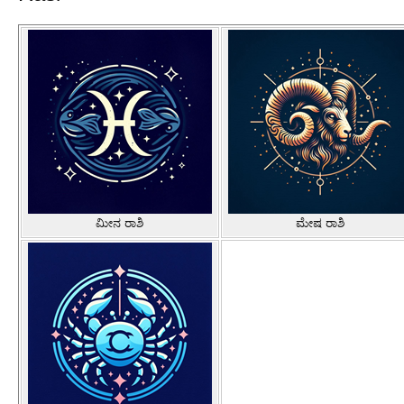
ಮೀನ ರಾಶಿ
ಮೇಷ ರಾಶಿ