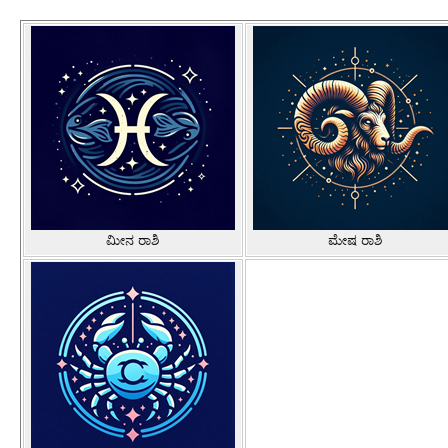
ಮೀನ ರಾಶಿ
ಮೇಷ ರಾಶಿ