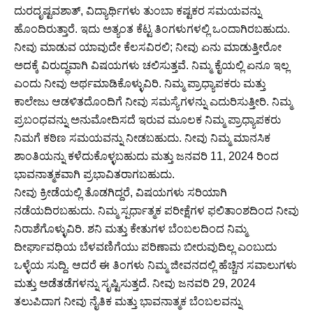
ದುರದೃಷ್ಟವಶಾತ್, ವಿದ್ಯಾರ್ಥಿಗಳು ತುಂಬಾ ಕಷ್ಟಕರ ಸಮಯವನ್ನು
ಹೊಂದಿರುತ್ತಾರೆ. ಇದು ಅತ್ಯಂತ ಕೆಟ್ಟ ತಿಂಗಳುಗಳಲ್ಲಿ ಒಂದಾಗಿರಬಹುದು.
ನೀವು ಮಾಡುವ ಯಾವುದೇ ಕೆಲಸವಿರಲಿ; ನೀವು ಏನು ಮಾಡುತ್ತೀರೋ
ಅದಕ್ಕೆ ವಿರುದ್ಧವಾಗಿ ವಿಷಯಗಳು ಚಲಿಸುತ್ತವೆ. ನಿಮ್ಮ ಕೈಯಲ್ಲಿ ಏನೂ ಇಲ್ಲ
ಎಂದು ನೀವು ಅರ್ಥಮಾಡಿಕೊಳ್ಳುವಿರಿ. ನಿಮ್ಮ ಪ್ರಾಧ್ಯಾಪಕರು ಮತ್ತು
ಕಾಲೇಜು ಆಡಳಿತದೊಂದಿಗೆ ನೀವು ಸಮಸ್ಯೆಗಳನ್ನು ಎದುರಿಸುತ್ತೀರಿ. ನಿಮ್ಮ
ಪ್ರಬಂಧವನ್ನು ಅನುಮೋದಿಸದೆ ಇರುವ ಮೂಲಕ ನಿಮ್ಮ ಪ್ರಾಧ್ಯಾಪಕರು
ನಿಮಗೆ ಕಠಿಣ ಸಮಯವನ್ನು ನೀಡಬಹುದು. ನೀವು ನಿಮ್ಮ ಮಾನಸಿಕ
ಶಾಂತಿಯನ್ನು ಕಳೆದುಕೊಳ್ಳಬಹುದು ಮತ್ತು ಜನವರಿ 11, 2024 ರಿಂದ
ಭಾವನಾತ್ಮಕವಾಗಿ ಪ್ರಭಾವಿತರಾಗಬಹುದು.
ನೀವು ಕ್ರೀಡೆಯಲ್ಲಿ ತೊಡಗಿದ್ದರೆ, ವಿಷಯಗಳು ಸರಿಯಾಗಿ
ನಡೆಯದಿರಬಹುದು. ನಿಮ್ಮ ಸ್ಪರ್ಧಾತ್ಮಕ ಪರೀಕ್ಷೆಗಳ ಫಲಿತಾಂಶದಿಂದ ನೀವು
ನಿರಾಶೆಗೊಳ್ಳುವಿರಿ. ಶನಿ ಮತ್ತು ಕೇತುಗಳ ಬೆಂಬಲದಿಂದ ನಿಮ್ಮ
ದೀರ್ಘಾವಧಿಯ ಬೆಳವಣಿಗೆಯು ಪರಿಣಾಮ ಬೀರುವುದಿಲ್ಲ ಎಂಬುದು
ಒಳ್ಳೆಯ ಸುದ್ದಿ. ಆದರೆ ಈ ತಿಂಗಳು ನಿಮ್ಮ ಜೀವನದಲ್ಲಿ ಹೆಚ್ಚಿನ ಸವಾಲುಗಳು
ಮತ್ತು ಅಡೆತಡೆಗಳನ್ನು ಸೃಷ್ಟಿಸುತ್ತದೆ. ನೀವು ಜನವರಿ 29, 2024
ತಲುಪಿದಾಗ ನೀವು ನೈತಿಕ ಮತ್ತು ಭಾವನಾತ್ಮಕ ಬೆಂಬಲವನ್ನು