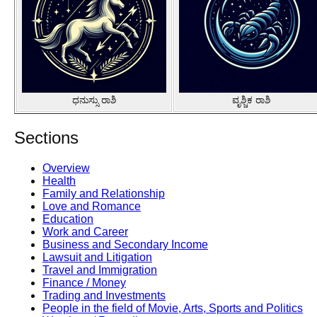
ಧನುಸ್ಸು ರಾಶಿ
ವೃಶ್ಚಿಕ ರಾಶಿ
Sections
Overview
Health
Family and Relationship
Love and Romance
Education
Work and Career
Business and Secondary Income
Lawsuit and Litigation
Travel and Immigration
Finance / Money
Trading and Investments
People in the field of Movie, Arts, Sports and Politics