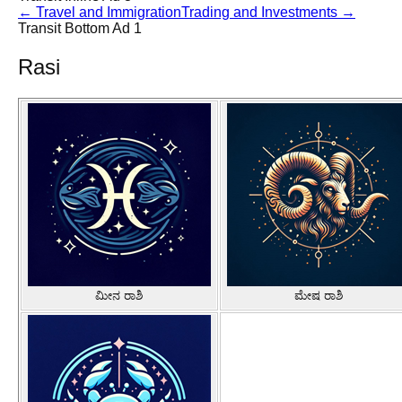
←
Travel and Immigration
Trading and Investments
→
Transit Bottom Ad 1
Rasi
ಮೀನ ರಾಶಿ
ಮೇಷ ರಾಶಿ