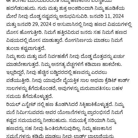
ಈ ತಿಂಗಳು ಮುಂದುವರೆದಂತೆ ನಿಮ್ಮ ಹಣಕಾಸಿನ ಪರಿಸ್ಥಿತಿಯು
ಹದಗೆಡಬಹುದು. ಗುರು ಮತ್ತು ಶುಕ್ರ ಅಂಶದಿಂದಾಗಿ ನಿಮ್ಮ ಹೂಡಿಕೆಯ
ಮೇಲೆ ನೀವು ದೊಡ್ಡ ನಷ್ಟವನ್ನು ಅನುಭವಿಸುವಿರಿ. ಜನವರಿ 11, 2024
ಮತ್ತು ಜನವರಿ 29, 2024 ರ ಆಸುಪಾಸಿನಲ್ಲಿ ನೀವು ಹಣದ ವಿಷಯಗಳಲ್ಲಿ
ಮೋಸ ಹೋಗುತ್ತೀರಿ. ನಿಮಗೆ ಹತ್ತಿರವಿರುವ ಜನರು ಸಹ ನಿಮಗೆ ಹಣದ
ವಿಷಯದಲ್ಲಿ ಮೋಸ ಮಾಡುತ್ತಾರೆ. ರೋಗನಿರ್ಣಯ ಮಾಡಲು ನಿಮಗೆ
ತುಂಬಾ ಕಷ್ಟವಾಗುತ್ತದೆ.
ನಿಮ್ಮ ಕಾರು ಮತ್ತು ಮನೆ ನಿರ್ವಹಣೆಗೆ ನೀವು ದೊಡ್ಡ ಮೊತ್ತವನ್ನು ಖರ್ಚು
ಮಾಡಬೇಕಾಗುತ್ತದೆ. ನಿಮ್ಮ ಅನಗತ್ಯ ವೆಚ್ಚಗಳಿಗೆ ಕಡಿವಾಣ ಹಾಕಬೇಕು.
ಇಲ್ಲದಿದ್ದರೆ, ನೀವು ಹೆಚ್ಚಿನ ಬಡ್ಡಿದರದಲ್ಲಿ ಹಣವನ್ನು ಎರವಲು
ಪಡೆಯುತ್ತೀರಿ. ನೀವು ಯಾವುದೇ ವೈಯಕ್ತಿಕ ಸಾಲ ಅಥವಾ ಕ್ರೆಡಿಟ್ ಕಾರ್ಡ್
ಸಾಲಗಳನ್ನು ತೆಗೆದುಕೊಂಡರೆ, ಅವುಗಳನ್ನು ಮರುಪಾವತಿಸಲು ಬಹಳ
ಸಮಯ ತೆಗೆದುಕೊಳ್ಳುತ್ತದೆ.
ರಿಯಲ್ ಎಸ್ಟೇಟ್ ನಲ್ಲಿ ಹಣ ತೊಡಗಿಸಿದರೆ ಸಿಕ್ಕಿಹಾಕಿಕೊಳ್ಳುತ್ತದೆ. ನಿಮ್ಮ
ಮನೆ ನಿರ್ಮಿಸುವವರು ಅವರ ಯೋಜನೆಗಳನ್ನು ಪ್ರಾರಂಭಿಸದೆ ನಿಮಗೆ
ಕಷ್ಟದ ಸಮಯವನ್ನು ನೀಡಬಹುದು. ಸಮಯಕ್ಕೆ ಸರಿಯಾಗಿ ನಿಮ್ಮ
ಹಣವನ್ನು ಸಹ ನೀವು ಹಿಂತಿರುಗಿಸುವುದಿಲ್ಲ. ನಿಮ್ಮ ಹಣಕಾಸಿನ
ಸಮಸ್ಯೆಗಳನ್ನು ಕಡಿಮೆ ಮಾಡಲು ನೀವು ಲಾರ್ಡ್ ಬಾಲಾಜಿಯನ್ನು