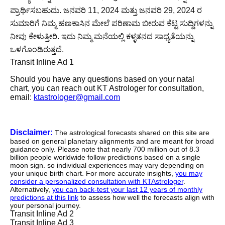
ಪ್ರಾರ್ಥಿಸಬಹುದು. ಜನವರಿ 11, 2024 ಮತ್ತು ಜನವರಿ 29, 2024 ರ
ಸುಮಾರಿಗೆ ನಿಮ್ಮ ಹಣಕಾಸಿನ ಮೇಲೆ ಪರಿಣಾಮ ಬೀರುವ ಕೆಟ್ಟ ಸುದ್ದಿಗಳನ್ನು
ನೀವು ಕೇಳುತ್ತೀರಿ. ಇದು ನಿಮ್ಮ ಮನೆಯಲ್ಲಿ ಕಳ್ಳತನದ ಸಾಧ್ಯತೆಯನ್ನು
ಒಳಗೊಂಡಿರುತ್ತದೆ.
Transit Inline Ad 1
Should you have any questions based on your natal
chart, you can reach out KT Astrologer for consultation,
email:
ktastrologer@gmail.com
Disclaimer:
The astrological forecasts shared on this site are
based on general planetary alignments and are meant for broad
guidance only. Please note that nearly 700 million out of 8.3
billion people worldwide follow predictions based on a single
moon sign. so individual experiences may vary depending on
your unique birth chart. For more accurate insights,
you may
consider a personalized consultation with KTAstrologer
.
Alternatively,
you can back-test your last 12 years of monthly
predictions at this link
to assess how well the forecasts align with
your personal journey.
Transit Inline Ad 2
Transit Inline Ad 3