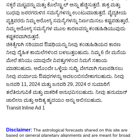
ಸಕ್ಕರೆ ಮಟ್ಟವನ್ನು ಮತ್ತು ಕೊಲೆಸ್ಟ್ರಾಲ್ ಅನ್ನು ಹೆಚ್ಚಿಸುತ್ತದೆ. ಶುಕ್ರ ಮತ್ತು
ಬುಧವು ಜಠರಗರುಳಿನ ಸಮಸ್ಯೆಗಳನ್ನು ಉಂಟುಮಾಡುತ್ತದೆ. ವೈದ್ಯಕೀಯ
ವೃತ್ತಿಪರರು ನಿಮ್ಮ ಆರೋಗ್ಯ ಸಮಸ್ಯೆಗಳನ್ನು ನಿರ್ಣಯಿಸಲು ಕಷ್ಟಪಡುತ್ತಾರೆ.
ನಿಮ್ಮ ಆರೋಗ್ಯ ಸಮಸ್ಯೆಗಳ ಮೂಲ ಕಾರಣವನ್ನು ಕಂಡುಹಿಡಿಯುವುದು
ಕಷ್ಟಕರವಾಗಿರುತ್ತದೆ.
ಚಿಕಿತ್ಸೆಗಾಗಿ ಸರಿಯಾದ ಔಷಧಿಯನ್ನು ನೀವು ಕಂಡುಹಿಡಿಯದ ಕಾರಣ
ನೀವು ದೈಹಿಕ ಕಾಯಿಲೆಗಳಿಂದ ಬಳಲುತ್ತಬಹುದು. ನಿಮ್ಮ 6 ನೇ ಮನೆಯ
ಮೇಲೆ ಶನಿಯು ಯಾವುದೇ ವಿಪತ್ತುಗಳಿಂದ ನಿಮಗೆ ಸಹಾಯ
ಮಾಡಬಹುದು. ಅದೊಂದೇ ಒಳ್ಳೆಯ ಸುದ್ದಿ. ವೇಗವಾಗಿ ಗುಣಪಡಿಸಲು
ನೀವು ಪರ್ಯಾಯ ಔಷಧಗಳನ್ನು ಅವಲಂಬಿಸಬೇಕಾಗಬಹುದು. ನೀವು
ಜನವರಿ 11, 2024 ಮತ್ತು ಜನವರಿ 29, 2024 ರ ಸುಮಾರಿಗೆ
ತಲೆತಿರುಗುವಿಕೆ ಮತ್ತು ವಾಕರಿಕೆ ಅನುಭವಿಸಬಹುದು. ನೀವು ಹನುಮಾನ್
ಚಾಲೀಸಾ ಮತ್ತು ಆದಿತ್ಯ ಹೃದಯಂ ಅನ್ನು ಆಲಿಸಬಹುದು.
Transit Inline Ad 1
Disclaimer:
The astrological forecasts shared on this site are
based on general planetary alignments and are meant for broad