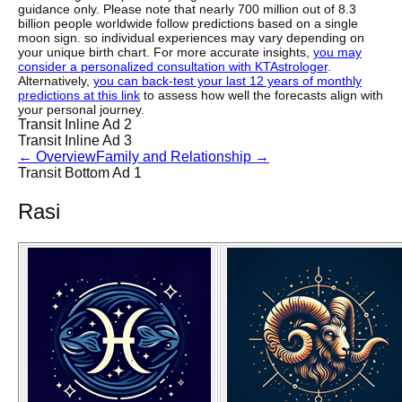
guidance only. Please note that nearly 700 million out of 8.3
billion people worldwide follow predictions based on a single
moon sign. so individual experiences may vary depending on
your unique birth chart. For more accurate insights,
you may
consider a personalized consultation with KTAstrologer
.
Alternatively,
you can back-test your last 12 years of monthly
predictions at this link
to assess how well the forecasts align with
your personal journey.
Transit Inline Ad 2
Transit Inline Ad 3
←
Overview
Family and Relationship
→
Transit Bottom Ad 1
Rasi