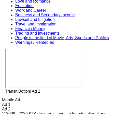
Love and Romance
Education
Work and Career
Business and Secondary Income
Lawsuit and Litigation
Travel and Immigration
Finance / Money
Trading and Investments
People in the field of Movie, Arts, Sports and Politics
Warnings / Remedies
Transit Bottom Ad 2
Mobile Ad
Ad 1
Ad 2
© 2009 - 2026 KTAstro predictions are for educational and