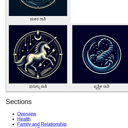
ಮಕರ ರಾಶಿ
ಧನುಸ್ಸು ರಾಶಿ
ವೃಶ್ಚಿಕ ರಾಶಿ
Sections
Overview
Health
Family and Relationship