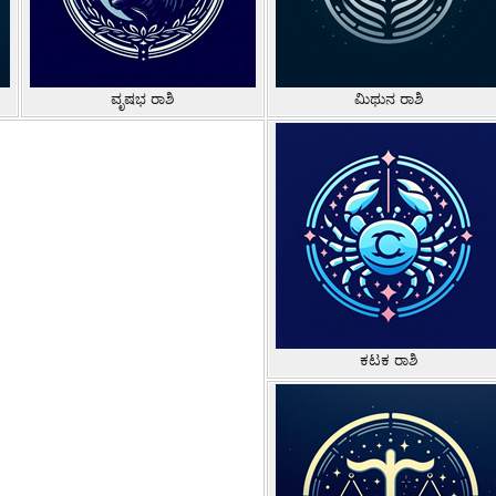
ವೃಷಭ ರಾಶಿ
ಮಿಥುನ ರಾಶಿ
ಕಟಕ ರಾಶಿ