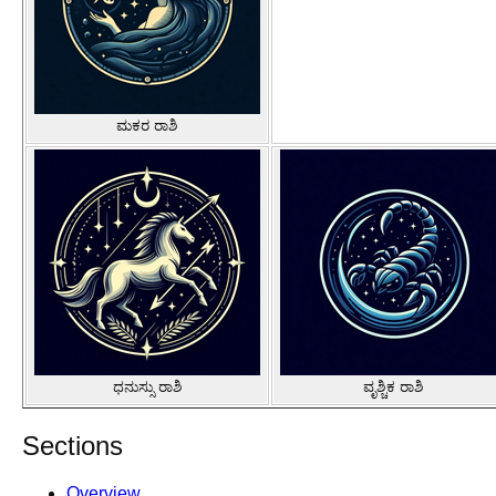
ಮಕರ ರಾಶಿ
ಧನುಸ್ಸು ರಾಶಿ
ವೃಶ್ಚಿಕ ರಾಶಿ
Sections
Overview