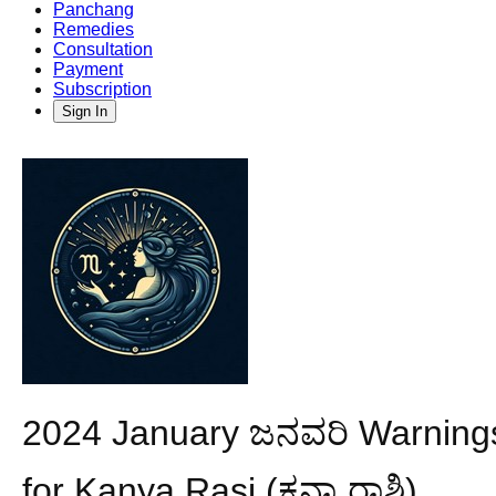
Panchang
Remedies
Consultation
Payment
Subscription
Sign In
2024 January ಜನವರಿ Warnings
for Kanya Rasi (ಕನ್ಯಾ ರಾಶಿ)