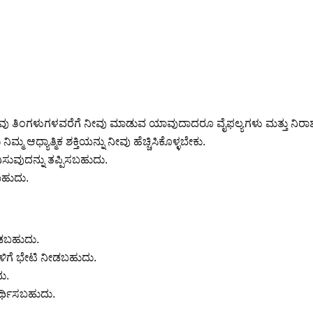
ೆ. ಕೆಲವು ತಿಂಗಳುಗಳವರೆಗೆ ನೀವು ಮಾಡುವ ಯಾವುದಾದರೂ ವೈಫಲ್ಯಗಳು ಮತ್ತು ನಿರಾಶ
ಆಧ್ಯಾತ್ಮಿಕ ಶಕ್ತಿಯನ್ನು ನೀವು ಹೆಚ್ಚಿಸಿಕೊಳ್ಳಬೇಕು.
ುವುದನ್ನು ತಪ್ಪಿಸಬಹುದು.
ಬಹುದು.
ೀಡಬಹುದು.
ಗೆ ಭೇಟಿ ನೀಡಬಹುದು.
ು.
ಾರ್ಥಿಸಬಹುದು.