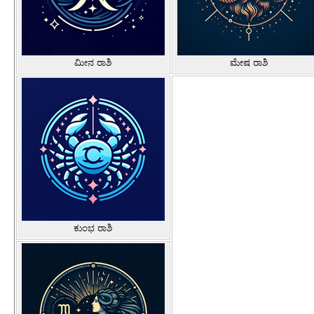
ಮೀನ ರಾಶಿ
ಮೇಷ ರಾಶಿ
ಕುಂಭ ರಾಶಿ