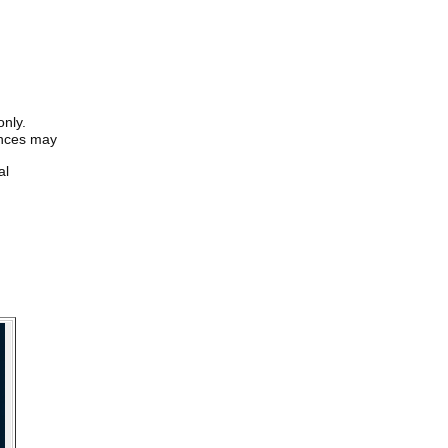
only.
iences may
al