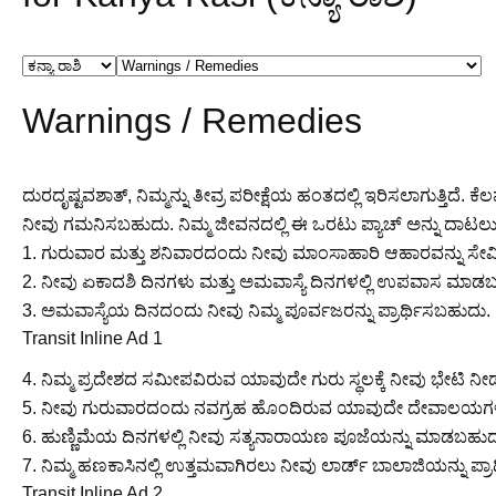
Warnings / Remedies
ದುರದೃಷ್ಟವಶಾತ್, ನಿಮ್ಮನ್ನು ತೀವ್ರ ಪರೀಕ್ಷೆಯ ಹಂತದಲ್ಲಿ ಇರಿಸಲಾಗುತ್ತಿದ
ನೀವು ಗಮನಿಸಬಹುದು. ನಿಮ್ಮ ಜೀವನದಲ್ಲಿ ಈ ಒರಟು ಪ್ಯಾಚ್ ಅನ್ನು ದಾಟಲು ನಿಮ್ಮ 
1. ಗುರುವಾರ ಮತ್ತು ಶನಿವಾರದಂದು ನೀವು ಮಾಂಸಾಹಾರಿ ಆಹಾರವನ್ನು ಸೇವಿಸ
2. ನೀವು ಏಕಾದಶಿ ದಿನಗಳು ಮತ್ತು ಅಮವಾಸ್ಯೆ ದಿನಗಳಲ್ಲಿ ಉಪವಾಸ ಮಾಡ
3. ಅಮವಾಸ್ಯೆಯ ದಿನದಂದು ನೀವು ನಿಮ್ಮ ಪೂರ್ವಜರನ್ನು ಪ್ರಾರ್ಥಿಸಬಹುದು.
Transit Inline Ad 1
4. ನಿಮ್ಮ ಪ್ರದೇಶದ ಸಮೀಪವಿರುವ ಯಾವುದೇ ಗುರು ಸ್ಥಲಕ್ಕೆ ನೀವು ಭೇಟಿ ನ
5. ನೀವು ಗುರುವಾರದಂದು ನವಗ್ರಹ ಹೊಂದಿರುವ ಯಾವುದೇ ದೇವಾಲಯಗಳಿ
6. ಹುಣ್ಣಿಮೆಯ ದಿನಗಳಲ್ಲಿ ನೀವು ಸತ್ಯನಾರಾಯಣ ಪೂಜೆಯನ್ನು ಮಾಡಬಹುದ
7. ನಿಮ್ಮ ಹಣಕಾಸಿನಲ್ಲಿ ಉತ್ತಮವಾಗಿರಲು ನೀವು ಲಾರ್ಡ್ ಬಾಲಾಜಿಯನ್ನು ಪ್ರ
Transit Inline Ad 2