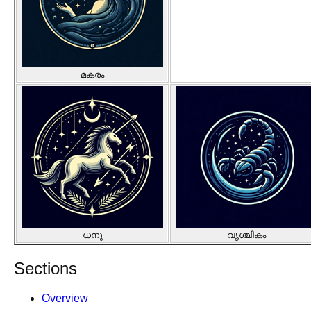
മകരം
ധനു
വൃശ്ചികം
Sections
Overview