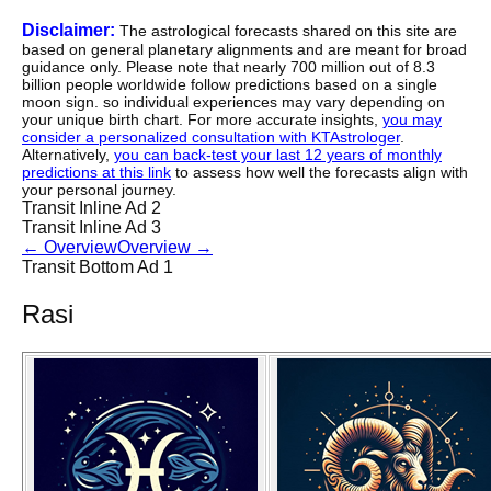
Disclaimer:
The astrological forecasts shared on this site are
based on general planetary alignments and are meant for broad
guidance only. Please note that nearly 700 million out of 8.3
billion people worldwide follow predictions based on a single
moon sign. so individual experiences may vary depending on
your unique birth chart. For more accurate insights,
you may
consider a personalized consultation with KTAstrologer
.
Alternatively,
you can back-test your last 12 years of monthly
predictions at this link
to assess how well the forecasts align with
your personal journey.
Transit Inline Ad 2
Transit Inline Ad 3
←
Overview
Overview
→
Transit Bottom Ad 1
Rasi