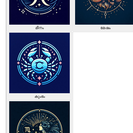
മീനം
മേഷം
കുംഭം